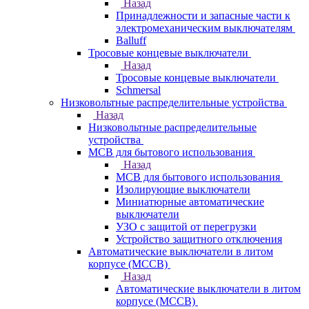
Назад
Принадлежности и запасные части к
электромеханическим выключателям
Balluff
Тросовые концевые выключатели
Назад
Тросовые концевые выключатели
Schmersal
Низковольтные распределительные устройства
Назад
Низковольтные распределительные
устройства
MCB для бытового использования
Назад
MCB для бытового использования
Изолирующие выключатели
Миниатюрные автоматические
выключатели
УЗО с защитой от перегрузки
Устройство защитного отключения
Автоматические выключатели в литом
корпусе (MCCB)
Назад
Автоматические выключатели в литом
корпусе (MCCB)