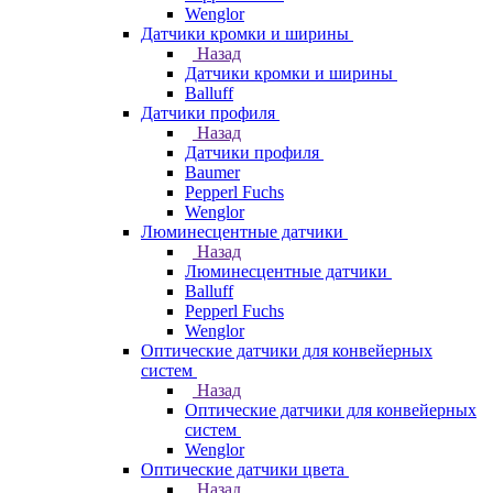
Wenglor
Датчики кромки и ширины
Назад
Датчики кромки и ширины
Balluff
Датчики профиля
Назад
Датчики профиля
Baumer
Pepperl Fuchs
Wenglor
Люминесцентные датчики
Назад
Люминесцентные датчики
Balluff
Pepperl Fuchs
Wenglor
Оптические датчики для конвейерных
систем
Назад
Оптические датчики для конвейерных
систем
Wenglor
Оптические датчики цвета
Назад