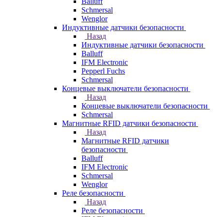
Balluff
Schmersal
Wenglor
Индуктивные датчики безопасности
Назад
Индуктивные датчики безопасности
Balluff
IFM Electronic
Pepperl Fuchs
Schmersal
Концевые выключатели безопасности
Назад
Концевые выключатели безопасности
Schmersal
Магнитные RFID датчики безопасности
Назад
Магнитные RFID датчики
безопасности
Balluff
IFM Electronic
Schmersal
Wenglor
Реле безопасности
Назад
Реле безопасности