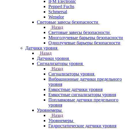
IFM Electronic
Pepperl Fuchs
Schmersal
Wenglor
Световые завесы безопасности
Назад
Световые завесы безопасности
Многолучевые барьеры безопасности
Однолучевые барьеры безопасности
Датчики уровня
Назад
Датчики уровня
Сигнализаторы уровня
Назад
Сигнализаторы уровня
Вибрационные датчики предельного
уровня
Емкостные датчики уровня
Емкостные сигнализаторы уровня
Поплавковые датчики предельного
уровня
Уровнемеры
Назад
Уровнемеры
Гидростатические датчики уровня