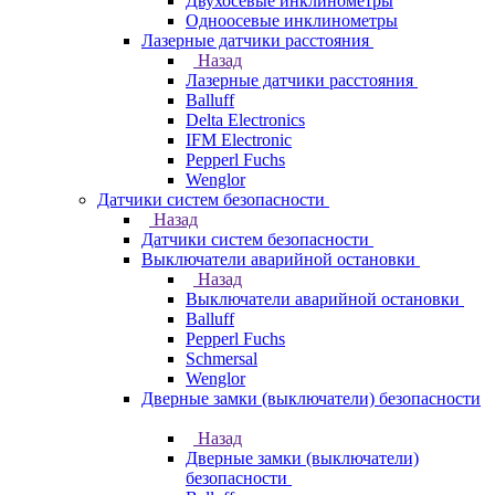
Двухосевые инклинометры
Одноосевые инклинометры
Лазерные датчики расстояния
Назад
Лазерные датчики расстояния
Balluff
Delta Electronics
IFM Electronic
Pepperl Fuchs
Wenglor
Датчики систем безопасности
Назад
Датчики систем безопасности
Выключатели аварийной остановки
Назад
Выключатели аварийной остановки
Balluff
Pepperl Fuchs
Schmersal
Wenglor
Дверные замки (выключатели) безопасности
Назад
Дверные замки (выключатели)
безопасности