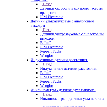
Назад
Датчики скорости и контроля частоты
вращения
IFM Electronic
Датчики ультразвуковые с аналоговым
выходом
Назад
Датчики ультразвуковые с аналоговым
выходом
Balluff
IFM Electronic
Pepperl Fuchs
Wenglor
Индуктивные датчики расстояния
Назад
Индуктивные датчики расстояния
Balluff
IFM Electronic
Pepperl Fuchs
Wenglor
Инклинометры - датчики угла наклона
Назад
Инклинометры - датчики угла наклона