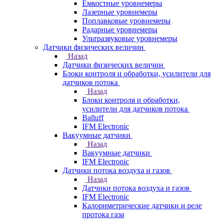
Емкостные уровнемеры
Лазерные уровнемеры
Поплавковые уровнемеры
Радарные уровнемеры
Ультразвуковые уровнемеры
Датчики физических величин
Назад
Датчики физических величин
Блоки контроля и обработки, усилители для
датчиков потока
Назад
Блоки контроля и обработки,
усилители для датчиков потока
Balluff
IFM Electronic
Вакуумные датчики
Назад
Вакуумные датчики
IFM Electronic
Датчики потока воздуха и газов
Назад
Датчики потока воздуха и газов
IFM Electronic
Калориметрические датчики и реле
протока газа