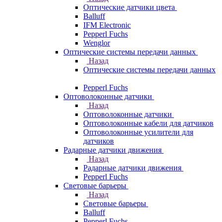
Оптические датчики цвета
Balluff
IFM Electronic
Pepperl Fuchs
Wenglor
Оптические системы передачи данных
Назад
Оптические системы передачи данных
Pepperl Fuchs
Оптоволоконные датчики
Назад
Оптоволоконные датчики
Оптоволоконные кабели для датчиков
Оптоволоконные усилители для
датчиков
Радарные датчики движения
Назад
Радарные датчики движения
Pepperl Fuchs
Световые барьеры
Назад
Световые барьеры
Balluff
Pepperl Fuchs