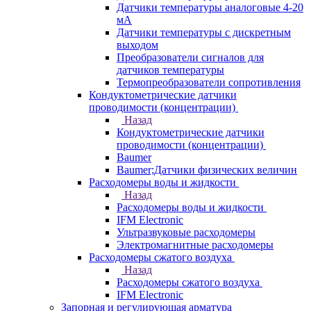
Датчики температуры аналоговые 4-20
мА
Датчики температуры с дискретным
выходом
Преобразователи сигналов для
датчиков температуры
Термопреобразователи сопротивления
Кондуктометрические датчики
проводимости (концентрации)
Назад
Кондуктометрические датчики
проводимости (концентрации)
Baumer
Baumer;Датчики физических величин
Расходомеры воды и жидкости
Назад
Расходомеры воды и жидкости
IFM Electronic
Ультразвуковые расходомеры
Электромагнитные расходомеры
Расходомеры сжатого воздуха
Назад
Расходомеры сжатого воздуха
IFM Electronic
Запорная и регулирующая арматура