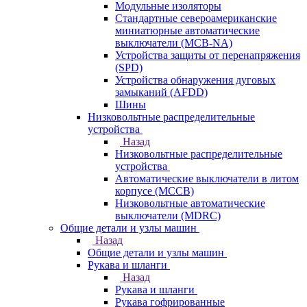
Модульные изоляторы
Стандартные североамериканские
миниатюрные автоматические
выключатели (MCB-NA)
Устройства защиты от перенапряжения
(SPD)
Устройства обнаружения дуговых
замыканий (AFDD)
Шины
Низковольтные распределительные
устройства
Назад
Низковольтные распределительные
устройства
Автоматические выключатели в литом
корпусе (MCCB)
Низковольтные автоматические
выключатели (MDRC)
Общие детали и узлы машин
Назад
Общие детали и узлы машин
Рукава и шланги
Назад
Рукава и шланги
Рукава гофрированные