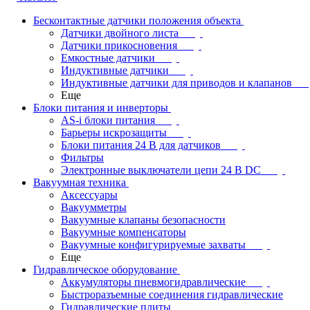
Бесконтактные датчики положения объекта
Датчики двойного листа
Датчики прикосновения
Емкостные датчики
Индуктивные датчики
Индуктивные датчики для приводов и клапанов
Еще
Блоки питания и инверторы
AS-i блоки питания
Барьеры искрозащиты
Блоки питания 24 В для датчиков
Фильтры
Электронные выключатели цепи 24 В DC
Вакуумная техника
Аксессуары
Вакуумметры
Вакуумные клапаны безопасности
Вакуумные компенсаторы
Вакуумные конфигурируемые захваты
Еще
Гидравлическое оборудование
Аккумуляторы пневмогидравлические
Быстроразъемные соединения гидравлические
Гидравлические плиты