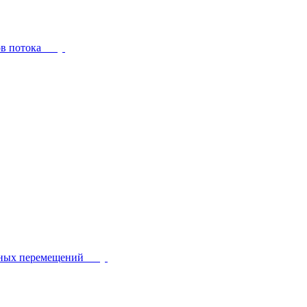
ов потока
йных перемещений