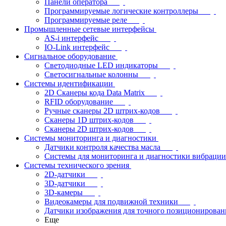
Панели оператора
Программируемые логические контроллеры
Программируемые реле
Промышленные сетевые интерфейсы
AS-i интерфейс
IO-Link интерфейс
Сигнальное оборудование
Светодиодные LED индикаторы
Светосигнальные колонны
Системы идентификации
2D Сканеры кода Data Matrix
RFID оборудование
Ручные сканеры 2D штрих-кодов
Сканеры 1D штрих-кодов
Сканеры 2D штрих-кодов
Системы мониторинга и диагностики
Датчики контроля качества масла
Системы для мониторинга и диагностики вибрации
Системы технического зрения
2D-датчики
3D-датчики
3D-камеры
Видеокамеры для подвижной техники
Датчики изображения для точного позиционирован
Еще