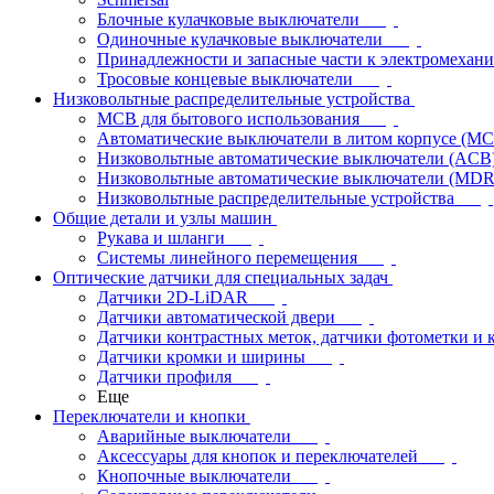
Блочные кулачковые выключатели
Одиночные кулачковые выключатели
Принадлежности и запасные части к электромехан
Тросовые концевые выключатели
Низковольтные распределительные устройства
MCB для бытового использования
Автоматические выключатели в литом корпусе (M
Низковольтные автоматические выключатели (ACB
Низковольтные автоматические выключатели (MD
Низковольтные распределительные устройства
Общие детали и узлы машин
Рукава и шланги
Системы линейного перемещения
Оптические датчики для специальных задач
Датчики 2D-LiDAR
Датчики автоматической двери
Датчики контрастных меток, датчики фотометки и 
Датчики кромки и ширины
Датчики профиля
Еще
Переключатели и кнопки
Аварийные выключатели
Аксессуары для кнопок и переключателей
Кнопочные выключатели