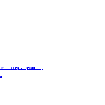
инейных перемещений
ия