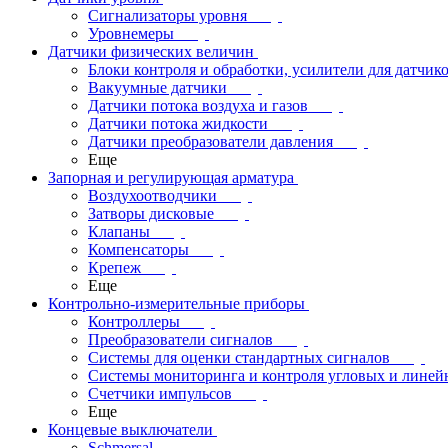
Сигнализаторы уровня
Уровнемеры
Датчики физических величин
Блоки контроля и обработки, усилители для датчик
Вакуумные датчики
Датчики потока воздуха и газов
Датчики потока жидкости
Датчики преобразователи давления
Еще
Запорная и регулирующая арматура
Воздухоотводчики
Затворы дисковые
Клапаны
Компенсаторы
Крепеж
Еще
Контрольно-измерительные приборы
Контроллеры
Преобразователи сигналов
Системы для оценки стандартных сигналов
Системы мониторинга и контроля угловых и лине
Счетчики импульсов
Еще
Концевые выключатели
Schmersal