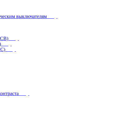
ическим выключателям
CCB)
)
RC)
контраста