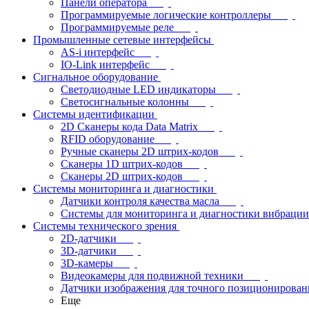
Панели оператора
Программируемые логические контроллеры
Программируемые реле
Промышленные сетевые интерфейсы
AS-i интерфейс
IO-Link интерфейс
Сигнальное оборудование
Светодиодные LED индикаторы
Светосигнальные колонны
Системы идентификации
2D Сканеры кода Data Matrix
RFID оборудование
Ручные сканеры 2D штрих-кодов
Сканеры 1D штрих-кодов
Сканеры 2D штрих-кодов
Системы мониторинга и диагностики
Датчики контроля качества масла
Системы для мониторинга и диагностики вибрации
Системы технического зрения
2D-датчики
3D-датчики
3D-камеры
Видеокамеры для подвижной техники
Датчики изображения для точного позиционирован
Еще