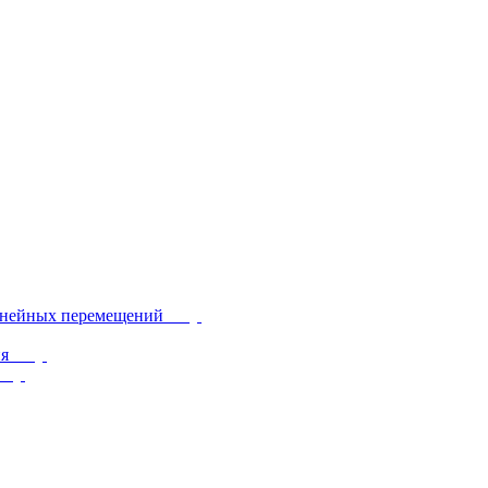
инейных перемещений
ия