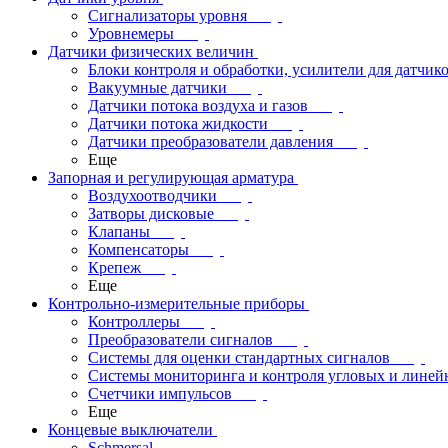
Сигнализаторы уровня
Уровнемеры
Датчики физических величин
Блоки контроля и обработки, усилители для датчик
Вакуумные датчики
Датчики потока воздуха и газов
Датчики потока жидкости
Датчики преобразователи давления
Еще
Запорная и регулирующая арматура
Воздухоотводчики
Затворы дисковые
Клапаны
Компенсаторы
Крепеж
Еще
Контрольно-измерительные приборы
Контроллеры
Преобразователи сигналов
Системы для оценки стандартных сигналов
Системы мониторинга и контроля угловых и лине
Счетчики импульсов
Еще
Концевые выключатели
Schmersal