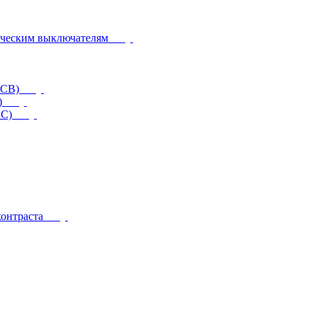
ическим выключателям
CCB)
)
RC)
контраста