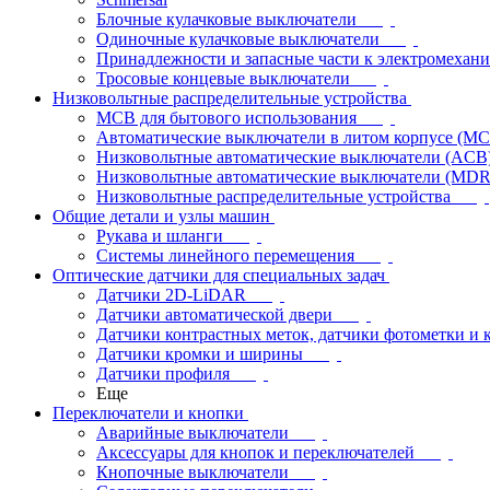
Блочные кулачковые выключатели
Одиночные кулачковые выключатели
Принадлежности и запасные части к электромехан
Тросовые концевые выключатели
Низковольтные распределительные устройства
MCB для бытового использования
Автоматические выключатели в литом корпусе (M
Низковольтные автоматические выключатели (ACB
Низковольтные автоматические выключатели (MD
Низковольтные распределительные устройства
Общие детали и узлы машин
Рукава и шланги
Системы линейного перемещения
Оптические датчики для специальных задач
Датчики 2D-LiDAR
Датчики автоматической двери
Датчики контрастных меток, датчики фотометки и 
Датчики кромки и ширины
Датчики профиля
Еще
Переключатели и кнопки
Аварийные выключатели
Аксессуары для кнопок и переключателей
Кнопочные выключатели