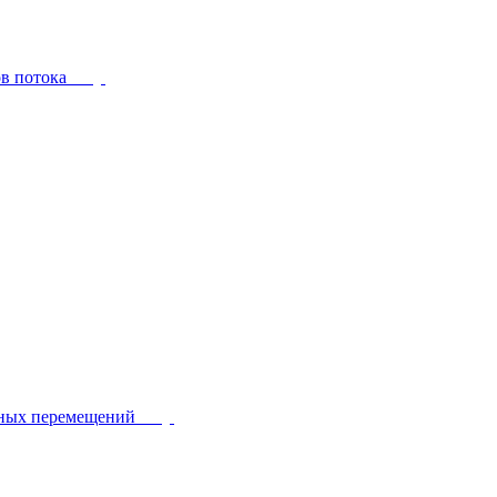
ов потока
йных перемещений