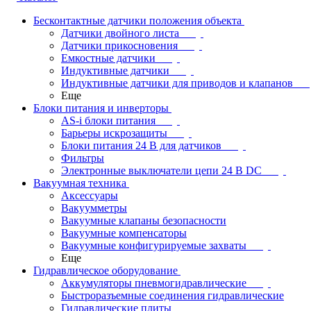
Бесконтактные датчики положения объекта
Датчики двойного листа
Датчики прикосновения
Емкостные датчики
Индуктивные датчики
Индуктивные датчики для приводов и клапанов
Еще
Блоки питания и инверторы
AS-i блоки питания
Барьеры искрозащиты
Блоки питания 24 В для датчиков
Фильтры
Электронные выключатели цепи 24 В DC
Вакуумная техника
Аксессуары
Вакуумметры
Вакуумные клапаны безопасности
Вакуумные компенсаторы
Вакуумные конфигурируемые захваты
Еще
Гидравлическое оборудование
Аккумуляторы пневмогидравлические
Быстроразъемные соединения гидравлические
Гидравлические плиты