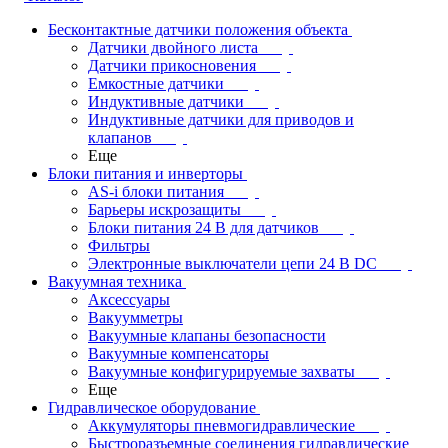
Бесконтактные датчики положения объекта
Датчики двойного листа
Датчики прикосновения
Емкостные датчики
Индуктивные датчики
Индуктивные датчики для приводов и
клапанов
Еще
Блоки питания и инверторы
AS-i блоки питания
Барьеры искрозащиты
Блоки питания 24 В для датчиков
Фильтры
Электронные выключатели цепи 24 В DC
Вакуумная техника
Аксессуары
Вакуумметры
Вакуумные клапаны безопасности
Вакуумные компенсаторы
Вакуумные конфигурируемые захваты
Еще
Гидравлическое оборудование
Аккумуляторы пневмогидравлические
Быстроразъемные соединения гидравлические