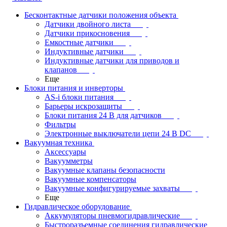
Бесконтактные датчики положения объекта
Датчики двойного листа
Датчики прикосновения
Емкостные датчики
Индуктивные датчики
Индуктивные датчики для приводов и
клапанов
Еще
Блоки питания и инверторы
AS-i блоки питания
Барьеры искрозащиты
Блоки питания 24 В для датчиков
Фильтры
Электронные выключатели цепи 24 В DC
Вакуумная техника
Аксессуары
Вакуумметры
Вакуумные клапаны безопасности
Вакуумные компенсаторы
Вакуумные конфигурируемые захваты
Еще
Гидравлическое оборудование
Аккумуляторы пневмогидравлические
Быстроразъемные соединения гидравлические