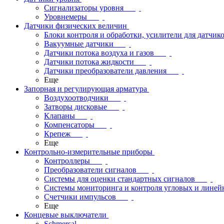
Сигнализаторы уровня
Уровнемеры
Датчики физических величин
Блоки контроля и обработки, усилители для датчик
Вакуумные датчики
Датчики потока воздуха и газов
Датчики потока жидкости
Датчики преобразователи давления
Еще
Запорная и регулирующая арматура
Воздухоотводчики
Затворы дисковые
Клапаны
Компенсаторы
Крепеж
Еще
Контрольно-измерительные приборы
Контроллеры
Преобразователи сигналов
Системы для оценки стандартных сигналов
Системы мониторинга и контроля угловых и лине
Счетчики импульсов
Еще
Концевые выключатели
Schmersal