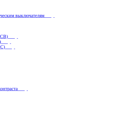
ическим выключателям
CCB)
)
RC)
контраста