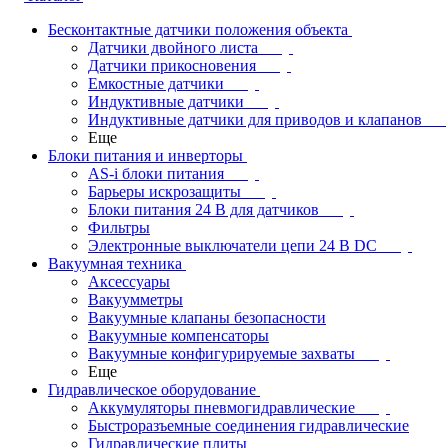
Бесконтактные датчики положения объекта
Датчики двойного листа
Датчики прикосновения
Емкостные датчики
Индуктивные датчики
Индуктивные датчики для приводов и клапанов
Еще
Блоки питания и инверторы
AS-i блоки питания
Барьеры искрозащиты
Блоки питания 24 В для датчиков
Фильтры
Электронные выключатели цепи 24 В DC
Вакуумная техника
Аксессуары
Вакуумметры
Вакуумные клапаны безопасности
Вакуумные компенсаторы
Вакуумные конфигурируемые захваты
Еще
Гидравлическое оборудование
Аккумуляторы пневмогидравлические
Быстроразъемные соединения гидравлические
Гидравлические плиты