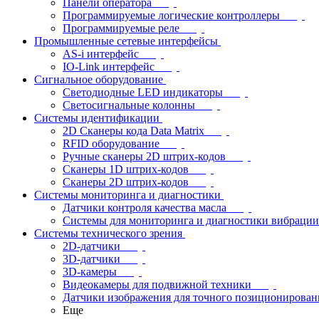
Панели оператора
Программируемые логические контроллеры
Программируемые реле
Промышленные сетевые интерфейсы
AS-i интерфейс
IO-Link интерфейс
Сигнальное оборудование
Светодиодные LED индикаторы
Светосигнальные колонны
Системы идентификации
2D Сканеры кода Data Matrix
RFID оборудование
Ручные сканеры 2D штрих-кодов
Сканеры 1D штрих-кодов
Сканеры 2D штрих-кодов
Системы мониторинга и диагностики
Датчики контроля качества масла
Системы для мониторинга и диагностики вибрации
Системы технического зрения
2D-датчики
3D-датчики
3D-камеры
Видеокамеры для подвижной техники
Датчики изображения для точного позиционирован
Еще