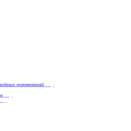
инейных перемещений
ия