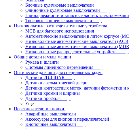
Блочные кулачковые выключатели
Одиночные кулачковые выключатели
Принадлежности и запасные части к электромехан
Тросовые концевые выключатели
Низковольтные распределительные устройства
MCB для бытового использования
Автоматические выключатели в литом корпусе (M
Низковольтные автоматические выключатели (ACB
Низковольтные автоматические выключатели (MD
Низковольтные распределительные устройства
Общие детали и узлы машин
Рукава и шланги
Системы линейного перемещения
Оптические датчики для специальных задач
Датчики 2D-LiDAR
Датчики автоматической двери
Датчики контрастных меток, датчики фотометки и 
Датчики кромки и ширины
Датчики профиля
Еще
Переключатели и кнопки
Аварийные выключатели
Аксессуары для кнопок и переключателей
Кнопочные выключатели