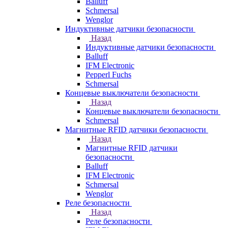
Balluff
Schmersal
Wenglor
Индуктивные датчики безопасности
Назад
Индуктивные датчики безопасности
Balluff
IFM Electronic
Pepperl Fuchs
Schmersal
Концевые выключатели безопасности
Назад
Концевые выключатели безопасности
Schmersal
Магнитные RFID датчики безопасности
Назад
Магнитные RFID датчики
безопасности
Balluff
IFM Electronic
Schmersal
Wenglor
Реле безопасности
Назад
Реле безопасности