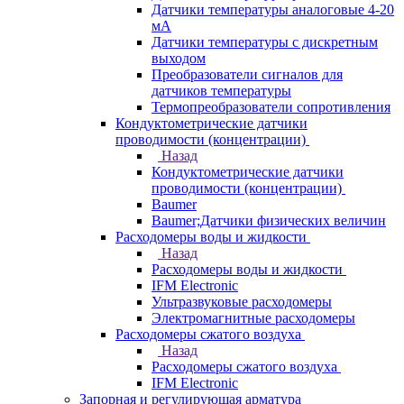
Датчики температуры аналоговые 4-20
мА
Датчики температуры с дискретным
выходом
Преобразователи сигналов для
датчиков температуры
Термопреобразователи сопротивления
Кондуктометрические датчики
проводимости (концентрации)
Назад
Кондуктометрические датчики
проводимости (концентрации)
Baumer
Baumer;Датчики физических величин
Расходомеры воды и жидкости
Назад
Расходомеры воды и жидкости
IFM Electronic
Ультразвуковые расходомеры
Электромагнитные расходомеры
Расходомеры сжатого воздуха
Назад
Расходомеры сжатого воздуха
IFM Electronic
Запорная и регулирующая арматура