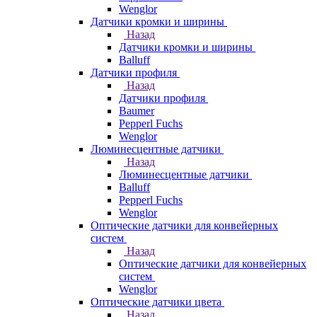
Wenglor
Датчики кромки и ширины
Назад
Датчики кромки и ширины
Balluff
Датчики профиля
Назад
Датчики профиля
Baumer
Pepperl Fuchs
Wenglor
Люминесцентные датчики
Назад
Люминесцентные датчики
Balluff
Pepperl Fuchs
Wenglor
Оптические датчики для конвейерных
систем
Назад
Оптические датчики для конвейерных
систем
Wenglor
Оптические датчики цвета
Назад