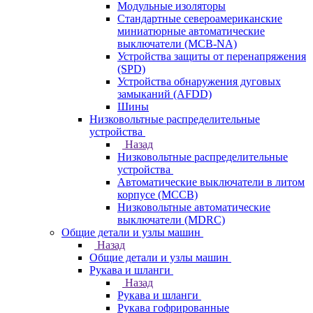
Модульные изоляторы
Стандартные североамериканские
миниатюрные автоматические
выключатели (MCB-NA)
Устройства защиты от перенапряжения
(SPD)
Устройства обнаружения дуговых
замыканий (AFDD)
Шины
Низковольтные распределительные
устройства
Назад
Низковольтные распределительные
устройства
Автоматические выключатели в литом
корпусе (MCCB)
Низковольтные автоматические
выключатели (MDRC)
Общие детали и узлы машин
Назад
Общие детали и узлы машин
Рукава и шланги
Назад
Рукава и шланги
Рукава гофрированные