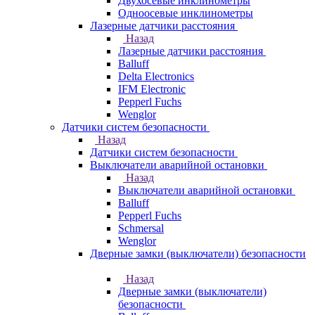
Двухосевые инклинометры
Одноосевые инклинометры
Лазерные датчики расстояния
Назад
Лазерные датчики расстояния
Balluff
Delta Electronics
IFM Electronic
Pepperl Fuchs
Wenglor
Датчики систем безопасности
Назад
Датчики систем безопасности
Выключатели аварийной остановки
Назад
Выключатели аварийной остановки
Balluff
Pepperl Fuchs
Schmersal
Wenglor
Дверные замки (выключатели) безопасности
Назад
Дверные замки (выключатели)
безопасности