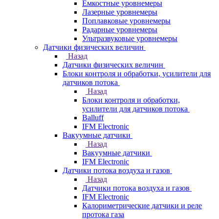
Емкостные уровнемеры
Лазерные уровнемеры
Поплавковые уровнемеры
Радарные уровнемеры
Ультразвуковые уровнемеры
Датчики физических величин
Назад
Датчики физических величин
Блоки контроля и обработки, усилители для
датчиков потока
Назад
Блоки контроля и обработки,
усилители для датчиков потока
Balluff
IFM Electronic
Вакуумные датчики
Назад
Вакуумные датчики
IFM Electronic
Датчики потока воздуха и газов
Назад
Датчики потока воздуха и газов
IFM Electronic
Калориметрические датчики и реле
протока газа