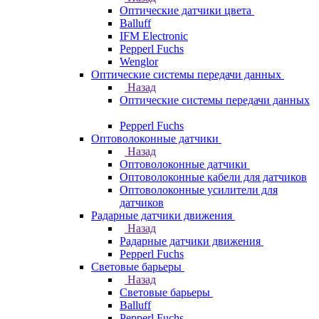
Оптические датчики цвета
Balluff
IFM Electronic
Pepperl Fuchs
Wenglor
Оптические системы передачи данных
Назад
Оптические системы передачи данных
Pepperl Fuchs
Оптоволоконные датчики
Назад
Оптоволоконные датчики
Оптоволоконные кабели для датчиков
Оптоволоконные усилители для
датчиков
Радарные датчики движения
Назад
Радарные датчики движения
Pepperl Fuchs
Световые барьеры
Назад
Световые барьеры
Balluff
Pepperl Fuchs