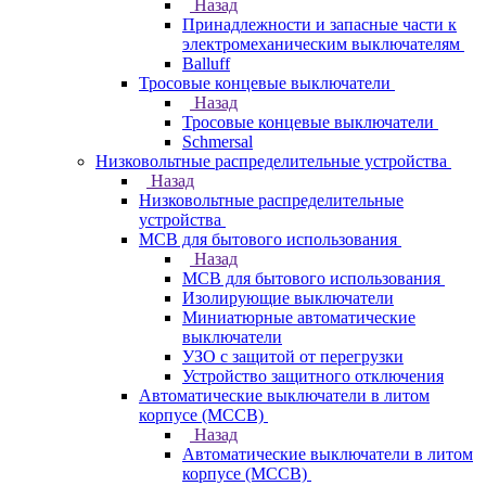
Назад
Принадлежности и запасные части к
электромеханическим выключателям
Balluff
Тросовые концевые выключатели
Назад
Тросовые концевые выключатели
Schmersal
Низковольтные распределительные устройства
Назад
Низковольтные распределительные
устройства
MCB для бытового использования
Назад
MCB для бытового использования
Изолирующие выключатели
Миниатюрные автоматические
выключатели
УЗО с защитой от перегрузки
Устройство защитного отключения
Автоматические выключатели в литом
корпусе (MCCB)
Назад
Автоматические выключатели в литом
корпусе (MCCB)