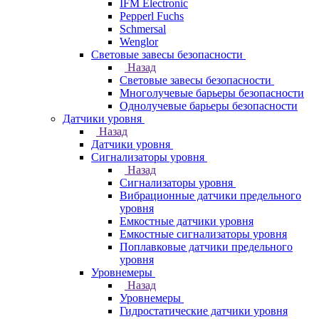
IFM Electronic
Pepperl Fuchs
Schmersal
Wenglor
Световые завесы безопасности
Назад
Световые завесы безопасности
Многолучевые барьеры безопасности
Однолучевые барьеры безопасности
Датчики уровня
Назад
Датчики уровня
Сигнализаторы уровня
Назад
Сигнализаторы уровня
Вибрационные датчики предельного
уровня
Емкостные датчики уровня
Емкостные сигнализаторы уровня
Поплавковые датчики предельного
уровня
Уровнемеры
Назад
Уровнемеры
Гидростатические датчики уровня