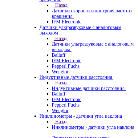
Назад
Датчики скорости и контроля частоты
вращения
IFM Electronic
Датчики ультразвуковые с аналоговым
выходом
Назад
Датчики ультразвуковые с аналоговым
выходом
Balluff
IFM Electronic
Pepperl Fuchs
Wenglor
Индуктивные датчики расстояния
Назад
Индуктивные датчики расстояния
Balluff
IFM Electronic
Pepperl Fuchs
Wenglor
Инклинометры - датчики угла наклона
Назад
Инклинометры - датчики угла наклона