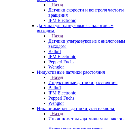
Назад
Датчики скорости и контроля частоты
вращения
IFM Electronic
Датчики ультразвуковые с аналоговым
выходом
Назад
Датчики ультразвуковые с аналоговым
выходом
Balluff
IFM Electronic
Pepperl Fuchs
Wenglor
Индуктивные датчики расстояния
Назад
Индуктивные датчики расстояния
Balluff
IFM Electronic
Pepperl Fuchs
Wenglor
Инклинометры - датчики угла наклона
Назад
Инклинометры - датчики угла наклона