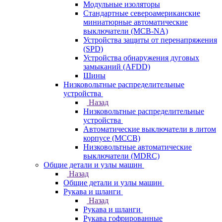
Модульные изоляторы
Стандартные североамериканские
миниатюрные автоматические
выключатели (MCB-NA)
Устройства защиты от перенапряжения
(SPD)
Устройства обнаружения дуговых
замыканий (AFDD)
Шины
Низковольтные распределительные
устройства
Назад
Низковольтные распределительные
устройства
Автоматические выключатели в литом
корпусе (MCCB)
Низковольтные автоматические
выключатели (MDRC)
Общие детали и узлы машин
Назад
Общие детали и узлы машин
Рукава и шланги
Назад
Рукава и шланги
Рукава гофрированные