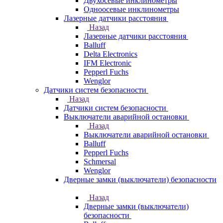
Двухосевые инклинометры
Одноосевые инклинометры
Лазерные датчики расстояния
Назад
Лазерные датчики расстояния
Balluff
Delta Electronics
IFM Electronic
Pepperl Fuchs
Wenglor
Датчики систем безопасности
Назад
Датчики систем безопасности
Выключатели аварийной остановки
Назад
Выключатели аварийной остановки
Balluff
Pepperl Fuchs
Schmersal
Wenglor
Дверные замки (выключатели) безопасности
Назад
Дверные замки (выключатели)
безопасности