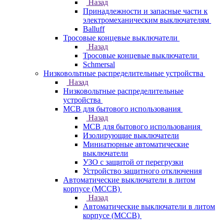
Назад
Принадлежности и запасные части к
электромеханическим выключателям
Balluff
Тросовые концевые выключатели
Назад
Тросовые концевые выключатели
Schmersal
Низковольтные распределительные устройства
Назад
Низковольтные распределительные
устройства
MCB для бытового использования
Назад
MCB для бытового использования
Изолирующие выключатели
Миниатюрные автоматические
выключатели
УЗО с защитой от перегрузки
Устройство защитного отключения
Автоматические выключатели в литом
корпусе (MCCB)
Назад
Автоматические выключатели в литом
корпусе (MCCB)