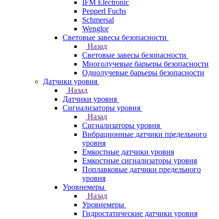
IFM Electronic
Pepperl Fuchs
Schmersal
Wenglor
Световые завесы безопасности
Назад
Световые завесы безопасности
Многолучевые барьеры безопасности
Однолучевые барьеры безопасности
Датчики уровня
Назад
Датчики уровня
Сигнализаторы уровня
Назад
Сигнализаторы уровня
Вибрационные датчики предельного
уровня
Емкостные датчики уровня
Емкостные сигнализаторы уровня
Поплавковые датчики предельного
уровня
Уровнемеры
Назад
Уровнемеры
Гидростатические датчики уровня