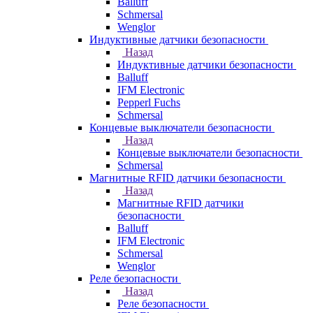
Balluff
Schmersal
Wenglor
Индуктивные датчики безопасности
Назад
Индуктивные датчики безопасности
Balluff
IFM Electronic
Pepperl Fuchs
Schmersal
Концевые выключатели безопасности
Назад
Концевые выключатели безопасности
Schmersal
Магнитные RFID датчики безопасности
Назад
Магнитные RFID датчики
безопасности
Balluff
IFM Electronic
Schmersal
Wenglor
Реле безопасности
Назад
Реле безопасности