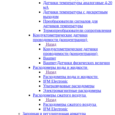
Датчики температуры аналоговые 4-20
мА
Датчики температуры с дискретным
выходом
Преобразователи сигналов для
датчиков температуры
Термопреобразователи сопротивления
Кондуктометрические датчики
проводимости (концентрации)
Назад
Кондуктометрические датчики
проводимости (концентрации)
Baumer
Baumer;Датчики физических величин
Расходомеры воды и жидкости
Назад
Расходомеры воды и жидкости
IFM Electronic
Ультразвуковые расходомеры
Электромагнитные расходомеры
Расходомеры сжатого воздуха
Назад
Расходомеры сжатого воздуха
IFM Electronic
Запорная и регулирующая арматура