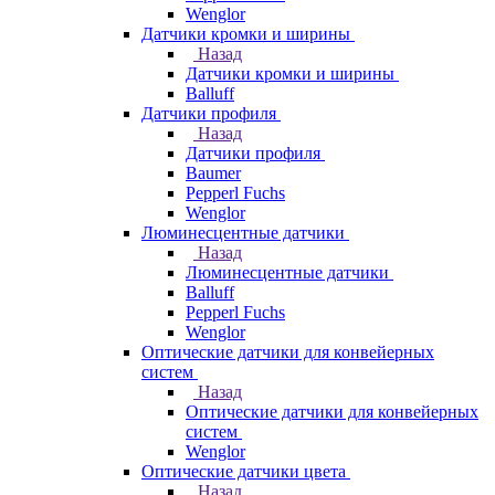
Wenglor
Датчики кромки и ширины
Назад
Датчики кромки и ширины
Balluff
Датчики профиля
Назад
Датчики профиля
Baumer
Pepperl Fuchs
Wenglor
Люминесцентные датчики
Назад
Люминесцентные датчики
Balluff
Pepperl Fuchs
Wenglor
Оптические датчики для конвейерных
систем
Назад
Оптические датчики для конвейерных
систем
Wenglor
Оптические датчики цвета
Назад