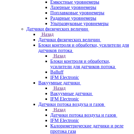
Емкостные уровнемеры
Лазерные уровнемеры
Поплавковые уровнемеры
Радарные уровнемеры
Ультразвуковые уровнемеры
Датчики физических величин
Назад
Датчики физических величин
Блоки контроля и обработки, усилители для
датчиков потока
Назад
Блоки контроля и обработки,
усилители для датчиков потока
Balluff
IFM Electronic
Вакуумные датчики
Назад
Вакуумные датчики
IFM Electronic
Датчики потока воздуха и газов
Назад
Датчики потока воздуха и газов
IFM Electronic
Калориметрические датчики и реле
протока газа