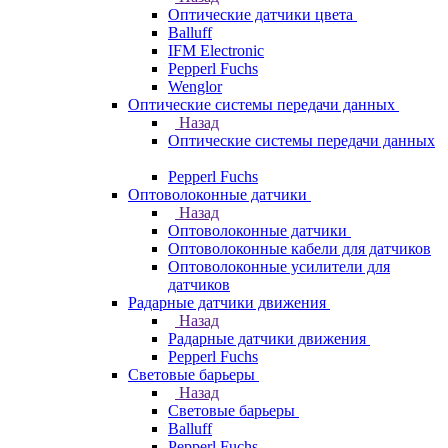
Оптические датчики цвета
Balluff
IFM Electronic
Pepperl Fuchs
Wenglor
Оптические системы передачи данных
Назад
Оптические системы передачи данных
Pepperl Fuchs
Оптоволоконные датчики
Назад
Оптоволоконные датчики
Оптоволоконные кабели для датчиков
Оптоволоконные усилители для
датчиков
Радарные датчики движения
Назад
Радарные датчики движения
Pepperl Fuchs
Световые барьеры
Назад
Световые барьеры
Balluff
Pepperl Fuchs