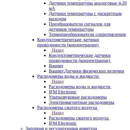
Датчики температуры аналоговые 4-20
мА
Датчики температуры с дискретным
выходом
Преобразователи сигналов для
датчиков температуры
Термопреобразователи сопротивления
Кондуктометрические датчики
проводимости (концентрации)
Назад
Кондуктометрические датчики
проводимости (концентрации)
Baumer
Baumer;Датчики физических величин
Расходомеры воды и жидкости
Назад
Расходомеры воды и жидкости
IFM Electronic
Ультразвуковые расходомеры
Электромагнитные расходомеры
Расходомеры сжатого воздуха
Назад
Расходомеры сжатого воздуха
IFM Electronic
Запорная и регулирующая арматура