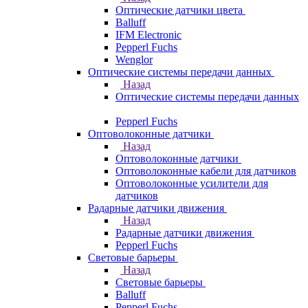
Оптические датчики цвета
Balluff
IFM Electronic
Pepperl Fuchs
Wenglor
Оптические системы передачи данных
Назад
Оптические системы передачи данных
Pepperl Fuchs
Оптоволоконные датчики
Назад
Оптоволоконные датчики
Оптоволоконные кабели для датчиков
Оптоволоконные усилители для
датчиков
Радарные датчики движения
Назад
Радарные датчики движения
Pepperl Fuchs
Световые барьеры
Назад
Световые барьеры
Balluff
Pepperl Fuchs