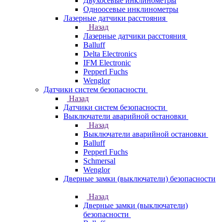
Двухосевые инклинометры
Одноосевые инклинометры
Лазерные датчики расстояния
Назад
Лазерные датчики расстояния
Balluff
Delta Electronics
IFM Electronic
Pepperl Fuchs
Wenglor
Датчики систем безопасности
Назад
Датчики систем безопасности
Выключатели аварийной остановки
Назад
Выключатели аварийной остановки
Balluff
Pepperl Fuchs
Schmersal
Wenglor
Дверные замки (выключатели) безопасности
Назад
Дверные замки (выключатели)
безопасности