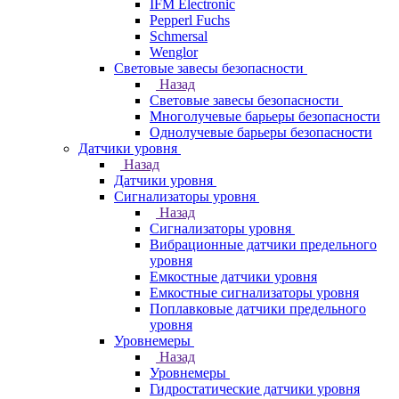
IFM Electronic
Pepperl Fuchs
Schmersal
Wenglor
Световые завесы безопасности
Назад
Световые завесы безопасности
Многолучевые барьеры безопасности
Однолучевые барьеры безопасности
Датчики уровня
Назад
Датчики уровня
Сигнализаторы уровня
Назад
Сигнализаторы уровня
Вибрационные датчики предельного
уровня
Емкостные датчики уровня
Емкостные сигнализаторы уровня
Поплавковые датчики предельного
уровня
Уровнемеры
Назад
Уровнемеры
Гидростатические датчики уровня