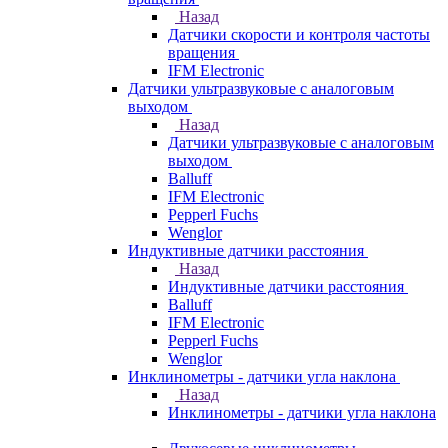
Назад
Датчики скорости и контроля частоты
вращения
IFM Electronic
Датчики ультразвуковые с аналоговым
выходом
Назад
Датчики ультразвуковые с аналоговым
выходом
Balluff
IFM Electronic
Pepperl Fuchs
Wenglor
Индуктивные датчики расстояния
Назад
Индуктивные датчики расстояния
Balluff
IFM Electronic
Pepperl Fuchs
Wenglor
Инклинометры - датчики угла наклона
Назад
Инклинометры - датчики угла наклона