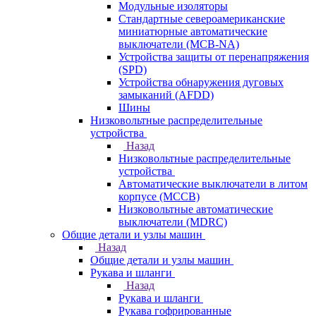
Модульные изоляторы
Стандартные североамериканские
миниатюрные автоматические
выключатели (MCB-NA)
Устройства защиты от перенапряжения
(SPD)
Устройства обнаружения дуговых
замыканий (AFDD)
Шины
Низковольтные распределительные
устройства
Назад
Низковольтные распределительные
устройства
Автоматические выключатели в литом
корпусе (MCCB)
Низковольтные автоматические
выключатели (MDRC)
Общие детали и узлы машин
Назад
Общие детали и узлы машин
Рукава и шланги
Назад
Рукава и шланги
Рукава гофрированные