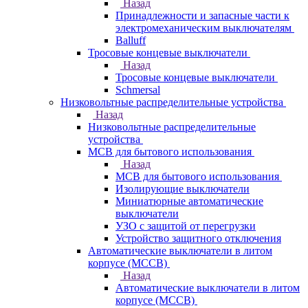
Назад
Принадлежности и запасные части к
электромеханическим выключателям
Balluff
Тросовые концевые выключатели
Назад
Тросовые концевые выключатели
Schmersal
Низковольтные распределительные устройства
Назад
Низковольтные распределительные
устройства
MCB для бытового использования
Назад
MCB для бытового использования
Изолирующие выключатели
Миниатюрные автоматические
выключатели
УЗО с защитой от перегрузки
Устройство защитного отключения
Автоматические выключатели в литом
корпусе (MCCB)
Назад
Автоматические выключатели в литом
корпусе (MCCB)