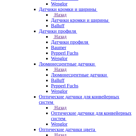
Wenglor
Датчики кромки и ширины
Назад
Датчики кромки и ширины
Balluff
Датчики профиля
Назад
Датчики профиля
Baumer
Pepperl Fuchs
Wenglor
Люминесцентные датчики
Назад
Люминесцентные датчики
Balluff
Pepperl Fuchs
Wenglor
Оптические датчики для конвейерных
систем
Назад
Оптические датчики для конвейерных
систем
Wenglor
Оптические датчики цвета
Назад