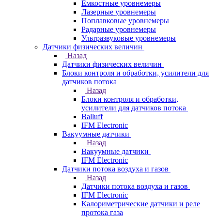
Емкостные уровнемеры
Лазерные уровнемеры
Поплавковые уровнемеры
Радарные уровнемеры
Ультразвуковые уровнемеры
Датчики физических величин
Назад
Датчики физических величин
Блоки контроля и обработки, усилители для
датчиков потока
Назад
Блоки контроля и обработки,
усилители для датчиков потока
Balluff
IFM Electronic
Вакуумные датчики
Назад
Вакуумные датчики
IFM Electronic
Датчики потока воздуха и газов
Назад
Датчики потока воздуха и газов
IFM Electronic
Калориметрические датчики и реле
протока газа