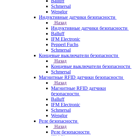
Balluff
Schmersal
Wenglor
Индуктивные датчики безопасности
Назад
Индуктивные датчики безопасности
Balluff
IFM Electronic
Pepperl Fuchs
Schmersal
Концевые выключатели безопасности
Назад
Концевые выключатели безопасности
Schmersal
Магнитные RFID датчики безопасности
Назад
Магнитные RFID датчики
безопасности
Balluff
IFM Electronic
Schmersal
Wenglor
Реле безопасности
Назад
Реле безопасности