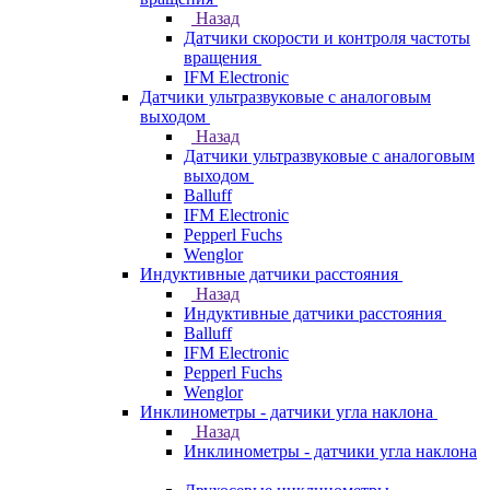
Назад
Датчики скорости и контроля частоты
вращения
IFM Electronic
Датчики ультразвуковые с аналоговым
выходом
Назад
Датчики ультразвуковые с аналоговым
выходом
Balluff
IFM Electronic
Pepperl Fuchs
Wenglor
Индуктивные датчики расстояния
Назад
Индуктивные датчики расстояния
Balluff
IFM Electronic
Pepperl Fuchs
Wenglor
Инклинометры - датчики угла наклона
Назад
Инклинометры - датчики угла наклона