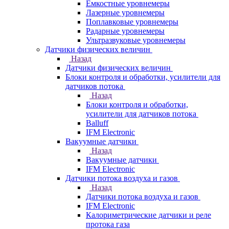
Емкостные уровнемеры
Лазерные уровнемеры
Поплавковые уровнемеры
Радарные уровнемеры
Ультразвуковые уровнемеры
Датчики физических величин
Назад
Датчики физических величин
Блоки контроля и обработки, усилители для
датчиков потока
Назад
Блоки контроля и обработки,
усилители для датчиков потока
Balluff
IFM Electronic
Вакуумные датчики
Назад
Вакуумные датчики
IFM Electronic
Датчики потока воздуха и газов
Назад
Датчики потока воздуха и газов
IFM Electronic
Калориметрические датчики и реле
протока газа