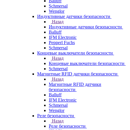
Balluff
Schmersal
Wenglor
Индуктивные датчики безопасности
Назад
Индуктивные датчики безопасности
Balluff
IFM Electronic
Pepperl Fuchs
Schmersal
Концевые выключатели безопасности
Назад
Концевые выключатели безопасности
Schmersal
Магнитные RFID датчики безопасности
Назад
Магнитные RFID датчики
безопасности
Balluff
IFM Electronic
Schmersal
Wenglor
Реле безопасности
Назад
Реле безопасности