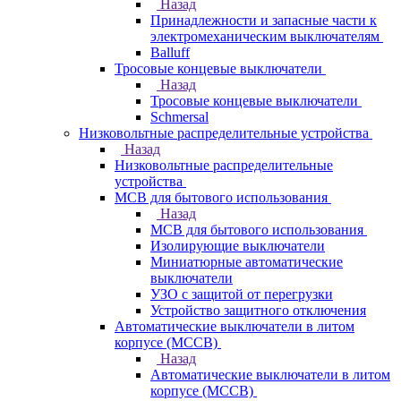
Назад
Принадлежности и запасные части к
электромеханическим выключателям
Balluff
Тросовые концевые выключатели
Назад
Тросовые концевые выключатели
Schmersal
Низковольтные распределительные устройства
Назад
Низковольтные распределительные
устройства
MCB для бытового использования
Назад
MCB для бытового использования
Изолирующие выключатели
Миниатюрные автоматические
выключатели
УЗО с защитой от перегрузки
Устройство защитного отключения
Автоматические выключатели в литом
корпусе (MCCB)
Назад
Автоматические выключатели в литом
корпусе (MCCB)