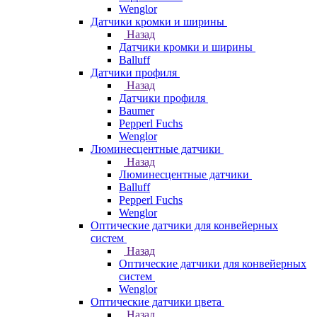
Wenglor
Датчики кромки и ширины
Назад
Датчики кромки и ширины
Balluff
Датчики профиля
Назад
Датчики профиля
Baumer
Pepperl Fuchs
Wenglor
Люминесцентные датчики
Назад
Люминесцентные датчики
Balluff
Pepperl Fuchs
Wenglor
Оптические датчики для конвейерных
систем
Назад
Оптические датчики для конвейерных
систем
Wenglor
Оптические датчики цвета
Назад