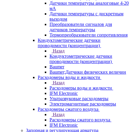
Датчики температуры аналоговые 4-20
мА
Датчики температуры с дискретным
выходом
Преобразователи сигналов для
датчиков температуры
Термопреобразователи сопротивления
Кондуктометрические датчики
проводимости (концентрации)
Назад
Кондуктометрические датчики
проводимости (концентрации)
Baumer
Baumer;Датчики физических величин
Расходомеры воды и жидкости
Назад
Расходомеры воды и жидкости
IFM Electronic
Ультразвуковые расходомеры
Электромагнитные расходомеры
Расходомеры сжатого воздуха
Назад
Расходомеры сжатого воздуха
IFM Electronic
Запорная и регулирующая арматура