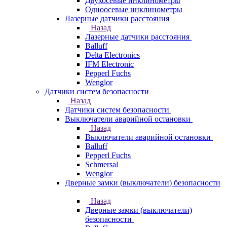
Двухосевые инклинометры
Одноосевые инклинометры
Лазерные датчики расстояния
Назад
Лазерные датчики расстояния
Balluff
Delta Electronics
IFM Electronic
Pepperl Fuchs
Wenglor
Датчики систем безопасности
Назад
Датчики систем безопасности
Выключатели аварийной остановки
Назад
Выключатели аварийной остановки
Balluff
Pepperl Fuchs
Schmersal
Wenglor
Дверные замки (выключатели) безопасности
Назад
Дверные замки (выключатели)
безопасности