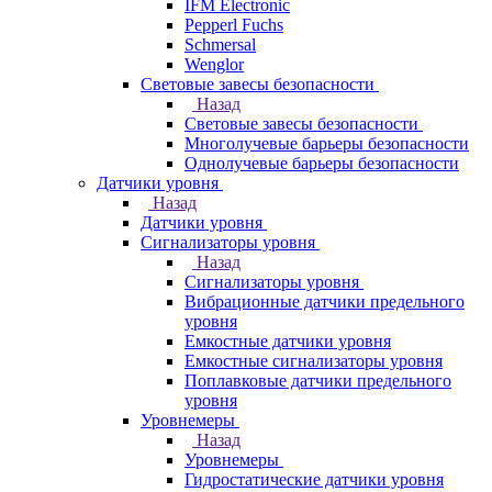
IFM Electronic
Pepperl Fuchs
Schmersal
Wenglor
Световые завесы безопасности
Назад
Световые завесы безопасности
Многолучевые барьеры безопасности
Однолучевые барьеры безопасности
Датчики уровня
Назад
Датчики уровня
Сигнализаторы уровня
Назад
Сигнализаторы уровня
Вибрационные датчики предельного
уровня
Емкостные датчики уровня
Емкостные сигнализаторы уровня
Поплавковые датчики предельного
уровня
Уровнемеры
Назад
Уровнемеры
Гидростатические датчики уровня