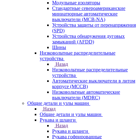
Модульные изоляторы
Стандартные североамериканские
миниатюрные автоматические
выключатели (MCB-NA)
Устройства защиты от перенапряжения
(SPD)
Устройства обнаружения дуговых
замыканий (AFDD)
Шины
Низковольтные распределительные
устройства
Назад
Низковольтные распределительные
устройства
Автоматические выключатели в литом
корпусе (MCCB)
Низковольтные автоматические
выключатели (MDRC)
Общие детали и узлы машин
Назад
Общие детали и узлы машин
Рукава и шланги
Назад
Рукава и шланги
Рукава гофрированные