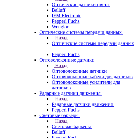
Оптические датчики цвета
Balluff
IFM Electronic
Pepperl Fuchs
Wenglor
Оптические системы передачи данных
Назад
Оптические системы передачи данных
Pepperl Fuchs
Оптоволоконные датчики
Назад
Оптоволоконные датчики
Оптоволоконные кабели для датчиков
Оптоволоконные усилители для
датчиков
Радарные датчики движения
Назад
Радарные датчики движения
Pepperl Fuchs
Световые барьеры
Назад
Световые барьеры
Balluff
Pepperl Fuchs