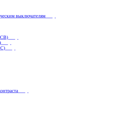
ическим выключателям
CCB)
)
RC)
контраста