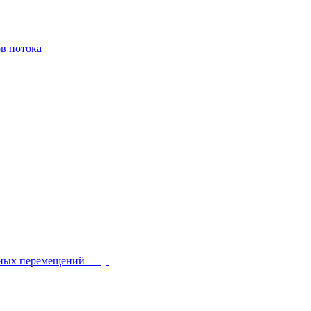
ов потока
йных перемещений