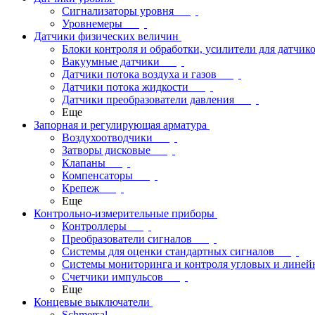
Сигнализаторы уровня
Уровнемеры
Датчики физических величин
Блоки контроля и обработки, усилители для датчик
Вакуумные датчики
Датчики потока воздуха и газов
Датчики потока жидкости
Датчики преобразователи давления
Еще
Запорная и регулирующая арматура
Воздухоотводчики
Затворы дисковые
Клапаны
Компенсаторы
Крепеж
Еще
Контрольно-измерительные приборы
Контроллеры
Преобразователи сигналов
Системы для оценки стандартных сигналов
Системы мониторинга и контроля угловых и лине
Счетчики импульсов
Еще
Концевые выключатели
Schmersal