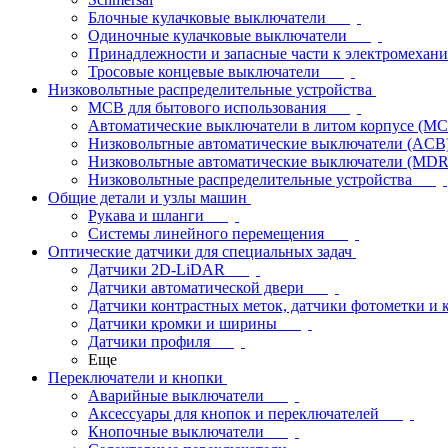
Блочные кулачковые выключатели
Одиночные кулачковые выключатели
Принадлежности и запасные части к электромехан
Тросовые концевые выключатели
Низковольтные распределительные устройства
MCB для бытового использования
Автоматические выключатели в литом корпусе (M
Низковольтные автоматические выключатели (ACB
Низковольтные автоматические выключатели (MD
Низковольтные распределительные устройства
Общие детали и узлы машин
Рукава и шланги
Системы линейного перемещения
Оптические датчики для специальных задач
Датчики 2D-LiDAR
Датчики автоматической двери
Датчики контрастных меток, датчики фотометки и 
Датчики кромки и ширины
Датчики профиля
Еще
Переключатели и кнопки
Аварийные выключатели
Аксессуары для кнопок и переключателей
Кнопочные выключатели