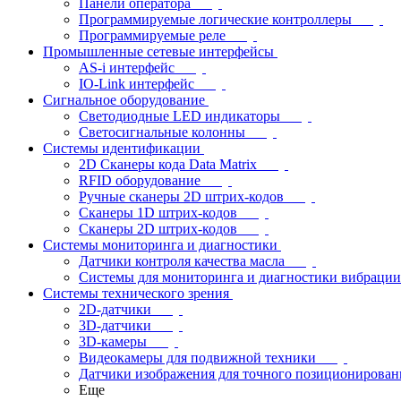
Панели оператора
Программируемые логические контроллеры
Программируемые реле
Промышленные сетевые интерфейсы
AS-i интерфейс
IO-Link интерфейс
Сигнальное оборудование
Светодиодные LED индикаторы
Светосигнальные колонны
Системы идентификации
2D Сканеры кода Data Matrix
RFID оборудование
Ручные сканеры 2D штрих-кодов
Сканеры 1D штрих-кодов
Сканеры 2D штрих-кодов
Системы мониторинга и диагностики
Датчики контроля качества масла
Системы для мониторинга и диагностики вибрации
Системы технического зрения
2D-датчики
3D-датчики
3D-камеры
Видеокамеры для подвижной техники
Датчики изображения для точного позиционирован
Еще