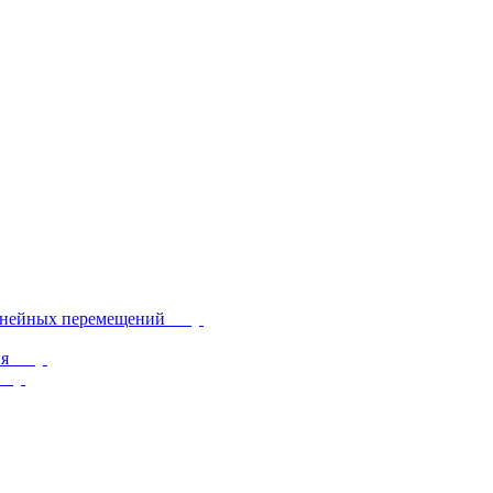
инейных перемещений
ия