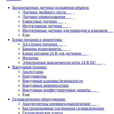
Бесконтактные датчики положения объекта
Датчики двойного листа
Датчики прикосновения
Емкостные датчики
Индуктивные датчики
Индуктивные датчики для приводов и клапанов
Еще
Блоки питания и инверторы
AS-i блоки питания
Барьеры искрозащиты
Блоки питания 24 В для датчиков
Фильтры
Электронные выключатели цепи 24 В DC
Вакуумная техника
Аксессуары
Вакуумметры
Вакуумные клапаны безопасности
Вакуумные компенсаторы
Вакуумные конфигурируемые захваты
Еще
Гидравлическое оборудование
Аккумуляторы пневмогидравлические
Быстроразъемные соединения гидравлические
Гидравлические плиты