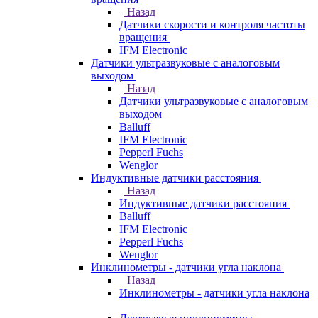
Назад
Датчики скорости и контроля частоты
вращения
IFM Electronic
Датчики ультразвуковые с аналоговым
выходом
Назад
Датчики ультразвуковые с аналоговым
выходом
Balluff
IFM Electronic
Pepperl Fuchs
Wenglor
Индуктивные датчики расстояния
Назад
Индуктивные датчики расстояния
Balluff
IFM Electronic
Pepperl Fuchs
Wenglor
Инклинометры - датчики угла наклона
Назад
Инклинометры - датчики угла наклона