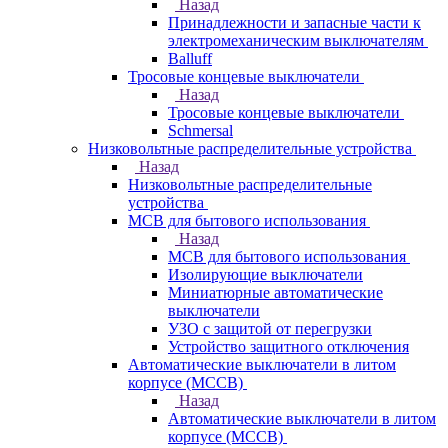
Назад
Принадлежности и запасные части к
электромеханическим выключателям
Balluff
Тросовые концевые выключатели
Назад
Тросовые концевые выключатели
Schmersal
Низковольтные распределительные устройства
Назад
Низковольтные распределительные
устройства
MCB для бытового использования
Назад
MCB для бытового использования
Изолирующие выключатели
Миниатюрные автоматические
выключатели
УЗО с защитой от перегрузки
Устройство защитного отключения
Автоматические выключатели в литом
корпусе (MCCB)
Назад
Автоматические выключатели в литом
корпусе (MCCB)