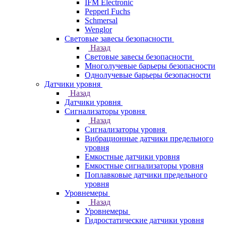
IFM Electronic
Pepperl Fuchs
Schmersal
Wenglor
Световые завесы безопасности
Назад
Световые завесы безопасности
Многолучевые барьеры безопасности
Однолучевые барьеры безопасности
Датчики уровня
Назад
Датчики уровня
Сигнализаторы уровня
Назад
Сигнализаторы уровня
Вибрационные датчики предельного
уровня
Емкостные датчики уровня
Емкостные сигнализаторы уровня
Поплавковые датчики предельного
уровня
Уровнемеры
Назад
Уровнемеры
Гидростатические датчики уровня