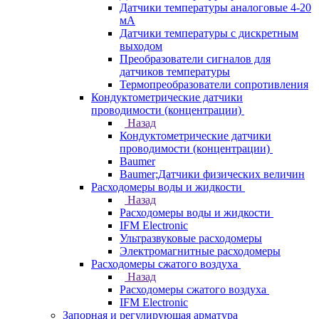
Датчики температуры аналоговые 4-20
мА
Датчики температуры с дискретным
выходом
Преобразователи сигналов для
датчиков температуры
Термопреобразователи сопротивления
Кондуктометрические датчики
проводимости (концентрации)
Назад
Кондуктометрические датчики
проводимости (концентрации)
Baumer
Baumer;Датчики физических величин
Расходомеры воды и жидкости
Назад
Расходомеры воды и жидкости
IFM Electronic
Ультразвуковые расходомеры
Электромагнитные расходомеры
Расходомеры сжатого воздуха
Назад
Расходомеры сжатого воздуха
IFM Electronic
Запорная и регулирующая арматура