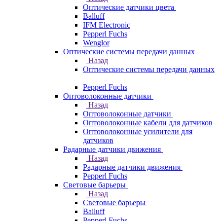
Оптические датчики цвета
Balluff
IFM Electronic
Pepperl Fuchs
Wenglor
Оптические системы передачи данных
Назад
Оптические системы передачи данных
Pepperl Fuchs
Оптоволоконные датчики
Назад
Оптоволоконные датчики
Оптоволоконные кабели для датчиков
Оптоволоконные усилители для
датчиков
Радарные датчики движения
Назад
Радарные датчики движения
Pepperl Fuchs
Световые барьеры
Назад
Световые барьеры
Balluff
Pepperl Fuchs