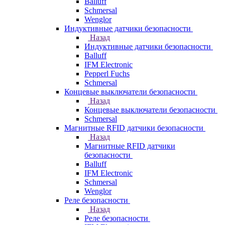
Balluff
Schmersal
Wenglor
Индуктивные датчики безопасности
Назад
Индуктивные датчики безопасности
Balluff
IFM Electronic
Pepperl Fuchs
Schmersal
Концевые выключатели безопасности
Назад
Концевые выключатели безопасности
Schmersal
Магнитные RFID датчики безопасности
Назад
Магнитные RFID датчики
безопасности
Balluff
IFM Electronic
Schmersal
Wenglor
Реле безопасности
Назад
Реле безопасности