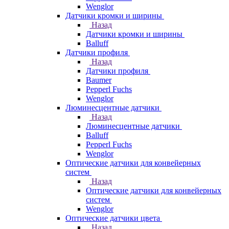
Wenglor
Датчики кромки и ширины
Назад
Датчики кромки и ширины
Balluff
Датчики профиля
Назад
Датчики профиля
Baumer
Pepperl Fuchs
Wenglor
Люминесцентные датчики
Назад
Люминесцентные датчики
Balluff
Pepperl Fuchs
Wenglor
Оптические датчики для конвейерных
систем
Назад
Оптические датчики для конвейерных
систем
Wenglor
Оптические датчики цвета
Назад