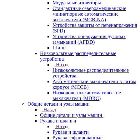
Модульные изоляторы
Стандартные североамериканские
миниатюрные автоматические
выключатели (MCB-NA)
Устройства защиты от перенапряжения
(SPD)
Устройства обнаружения дуговых
замыканий (AFDD)
Шины
Низковольтные распределительные
устройства
Назад
Низковольтные распределительные
устройства
Автоматические выключатели в литом
корпусе (MCCB)
Низковольтные автоматические
выключатели (MDRC)
Общие детали и узлы машин
Назад
Общие детали и узлы машин
Рукава и шланги
Назад
Рукава и шланги
Рукава гофрированные