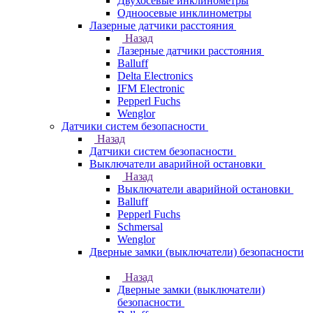
Двухосевые инклинометры
Одноосевые инклинометры
Лазерные датчики расстояния
Назад
Лазерные датчики расстояния
Balluff
Delta Electronics
IFM Electronic
Pepperl Fuchs
Wenglor
Датчики систем безопасности
Назад
Датчики систем безопасности
Выключатели аварийной остановки
Назад
Выключатели аварийной остановки
Balluff
Pepperl Fuchs
Schmersal
Wenglor
Дверные замки (выключатели) безопасности
Назад
Дверные замки (выключатели)
безопасности