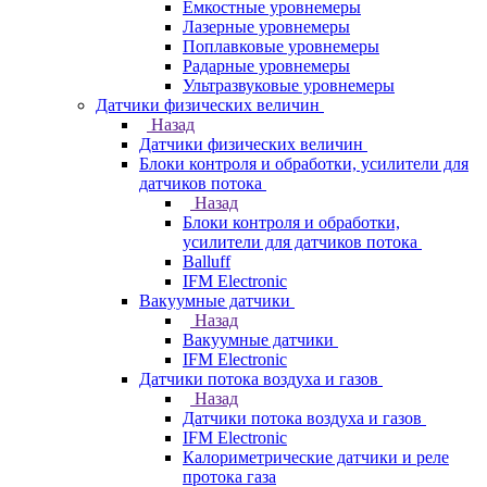
Емкостные уровнемеры
Лазерные уровнемеры
Поплавковые уровнемеры
Радарные уровнемеры
Ультразвуковые уровнемеры
Датчики физических величин
Назад
Датчики физических величин
Блоки контроля и обработки, усилители для
датчиков потока
Назад
Блоки контроля и обработки,
усилители для датчиков потока
Balluff
IFM Electronic
Вакуумные датчики
Назад
Вакуумные датчики
IFM Electronic
Датчики потока воздуха и газов
Назад
Датчики потока воздуха и газов
IFM Electronic
Калориметрические датчики и реле
протока газа