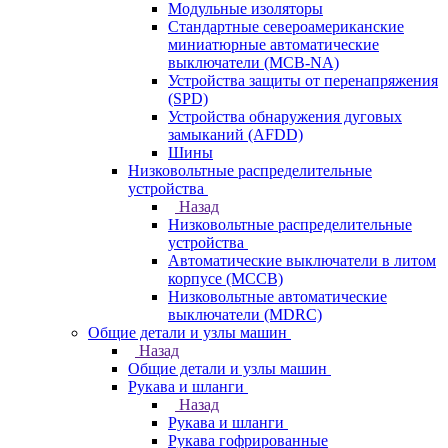
Модульные изоляторы
Стандартные североамериканские
миниатюрные автоматические
выключатели (MCB-NA)
Устройства защиты от перенапряжения
(SPD)
Устройства обнаружения дуговых
замыканий (AFDD)
Шины
Низковольтные распределительные
устройства
Назад
Низковольтные распределительные
устройства
Автоматические выключатели в литом
корпусе (MCCB)
Низковольтные автоматические
выключатели (MDRC)
Общие детали и узлы машин
Назад
Общие детали и узлы машин
Рукава и шланги
Назад
Рукава и шланги
Рукава гофрированные