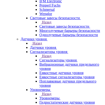
IFM Electronic
Pepperl Fuchs
Schmersal
Wenglor
Световые завесы безопасности
Назад
Световые завесы безопасности
Многолучевые барьеры безопасности
Однолучевые барьеры безопасности
Датчики уровня
Назад
Датчики уровня
Сигнализаторы уровня
Назад
Сигнализаторы уровня
Вибрационные датчики предельного
уровня
Емкостные датчики уровня
Емкостные сигнализаторы уровня
Поплавковые датчики предельного
уровня
Уровнемеры
Назад
Уровнемеры
Гидростатические датчики уровня