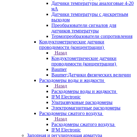
Датчики температуры аналоговые 4-20
мА
Датчики температуры с дискретным
выходом
Преобразователи сигналов для
датчиков температуры
Термопреобразователи сопротивления
Кондуктометрические датчики
проводимости (концентрации)
Назад
Кондуктометрические датчики
проводимости (концентрации)
Baumer
Baumer;Датчики физических величин
Расходомеры воды и жидкости
Назад
Расходомеры воды и жидкости
IFM Electronic
Ультразвуковые расходомеры
Электромагнитные расходомеры
Расходомеры сжатого воздуха
Назад
Расходомеры сжатого воздуха
IFM Electronic
Запорная и регулирующая арматура