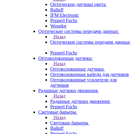
Оптические датчики цвета
Balluff
IFM Electronic
Pepperl Fuchs
Wenglor
Оптические системы передачи данных
Назад
Оптические системы передачи данных
Pepperl Fuchs
Оптоволоконные датчики
Назад
Оптоволоконные датчики
Оптоволоконные кабели для датчиков
Оптоволоконные усилители для
датчиков
Радарные датчики движения
Назад
Радарные датчики движения
Pepperl Fuchs
Световые барьеры
Назад
Световые барьеры
Balluff
Pepperl Fuchs