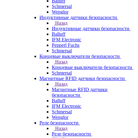
Balluff
Schmersal
Wenglor
Индуктивные датчики безопасности
Назад
Индуктивные датчики безопасности
Balluff
IFM Electronic
Pepperl Fuchs
Schmersal
Концевые выключатели безопасности
Назад
Концевые выключатели безопасности
Schmersal
Магнитные RFID датчики безопасности
Назад
Магнитные RFID датчики
безопасности
Balluff
IFM Electronic
Schmersal
Wenglor
Реле безопасности
Назад
Реле безопасности