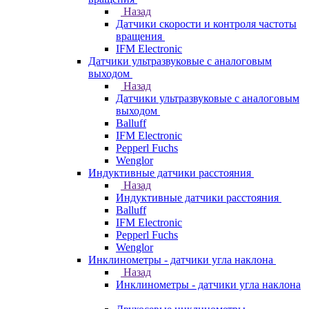
Назад
Датчики скорости и контроля частоты
вращения
IFM Electronic
Датчики ультразвуковые с аналоговым
выходом
Назад
Датчики ультразвуковые с аналоговым
выходом
Balluff
IFM Electronic
Pepperl Fuchs
Wenglor
Индуктивные датчики расстояния
Назад
Индуктивные датчики расстояния
Balluff
IFM Electronic
Pepperl Fuchs
Wenglor
Инклинометры - датчики угла наклона
Назад
Инклинометры - датчики угла наклона