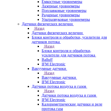
Емкостные уровнемеры
Лазерные уровнемеры
Поплавковые уровнемеры
Радарные уровнемеры
Ультразвуковые уровнемеры
Датчики физических величин
Назад
Датчики физических величин
Блоки контроля и обработки, усилители для
датчиков потока
Назад
Блоки контроля и обработки,
усилители для датчиков потока
Balluff
IFM Electronic
Вакуумные датчики
Назад
Вакуумные датчики
IFM Electronic
Датчики потока воздуха и газов
Назад
Датчики потока воздуха и газов
IFM Electronic
Калориметрические датчики и реле
протока газа