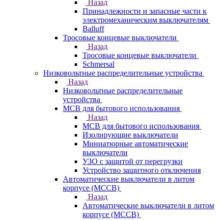
Назад
Принадлежности и запасные части к
электромеханическим выключателям
Balluff
Тросовые концевые выключатели
Назад
Тросовые концевые выключатели
Schmersal
Низковольтные распределительные устройства
Назад
Низковольтные распределительные
устройства
MCB для бытового использования
Назад
MCB для бытового использования
Изолирующие выключатели
Миниатюрные автоматические
выключатели
УЗО с защитой от перегрузки
Устройство защитного отключения
Автоматические выключатели в литом
корпусе (MCCB)
Назад
Автоматические выключатели в литом
корпусе (MCCB)