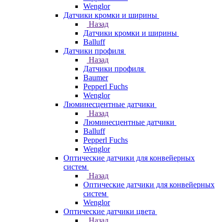
Wenglor
Датчики кромки и ширины
Назад
Датчики кромки и ширины
Balluff
Датчики профиля
Назад
Датчики профиля
Baumer
Pepperl Fuchs
Wenglor
Люминесцентные датчики
Назад
Люминесцентные датчики
Balluff
Pepperl Fuchs
Wenglor
Оптические датчики для конвейерных
систем
Назад
Оптические датчики для конвейерных
систем
Wenglor
Оптические датчики цвета
Назад