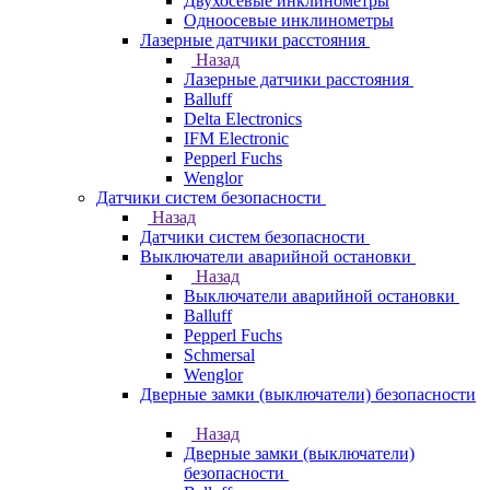
Двухосевые инклинометры
Одноосевые инклинометры
Лазерные датчики расстояния
Назад
Лазерные датчики расстояния
Balluff
Delta Electronics
IFM Electronic
Pepperl Fuchs
Wenglor
Датчики систем безопасности
Назад
Датчики систем безопасности
Выключатели аварийной остановки
Назад
Выключатели аварийной остановки
Balluff
Pepperl Fuchs
Schmersal
Wenglor
Дверные замки (выключатели) безопасности
Назад
Дверные замки (выключатели)
безопасности