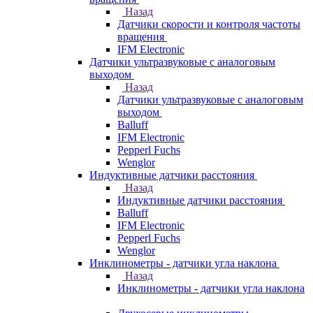
Назад
Датчики скорости и контроля частоты
вращения
IFM Electronic
Датчики ультразвуковые с аналоговым
выходом
Назад
Датчики ультразвуковые с аналоговым
выходом
Balluff
IFM Electronic
Pepperl Fuchs
Wenglor
Индуктивные датчики расстояния
Назад
Индуктивные датчики расстояния
Balluff
IFM Electronic
Pepperl Fuchs
Wenglor
Инклинометры - датчики угла наклона
Назад
Инклинометры - датчики угла наклона