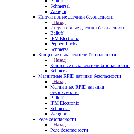
Balluff
Schmersal
Wenglor
Индуктивные датчики безопасности
Назад
Индуктивные датчики безопасности
Balluff
IFM Electronic
Pepperl Fuchs
Schmersal
Концевые выключатели безопасности
Назад
Концевые выключатели безопасности
Schmersal
Магнитные RFID датчики безопасности
Назад
Магнитные RFID датчики
безопасности
Balluff
IFM Electronic
Schmersal
Wenglor
Реле безопасности
Назад
Реле безопасности