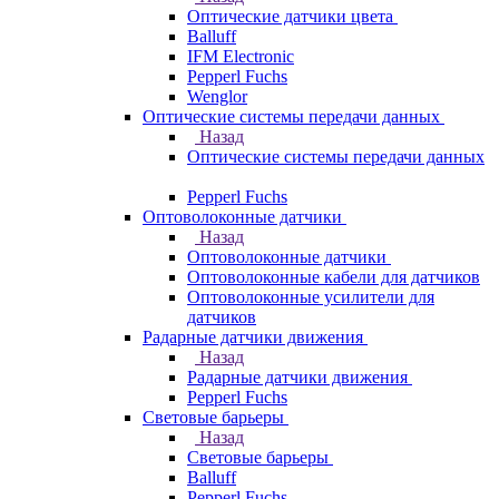
Оптические датчики цвета
Balluff
IFM Electronic
Pepperl Fuchs
Wenglor
Оптические системы передачи данных
Назад
Оптические системы передачи данных
Pepperl Fuchs
Оптоволоконные датчики
Назад
Оптоволоконные датчики
Оптоволоконные кабели для датчиков
Оптоволоконные усилители для
датчиков
Радарные датчики движения
Назад
Радарные датчики движения
Pepperl Fuchs
Световые барьеры
Назад
Световые барьеры
Balluff
Pepperl Fuchs