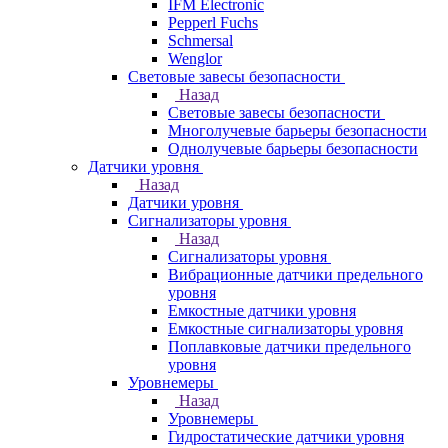
IFM Electronic
Pepperl Fuchs
Schmersal
Wenglor
Световые завесы безопасности
Назад
Световые завесы безопасности
Многолучевые барьеры безопасности
Однолучевые барьеры безопасности
Датчики уровня
Назад
Датчики уровня
Сигнализаторы уровня
Назад
Сигнализаторы уровня
Вибрационные датчики предельного
уровня
Емкостные датчики уровня
Емкостные сигнализаторы уровня
Поплавковые датчики предельного
уровня
Уровнемеры
Назад
Уровнемеры
Гидростатические датчики уровня