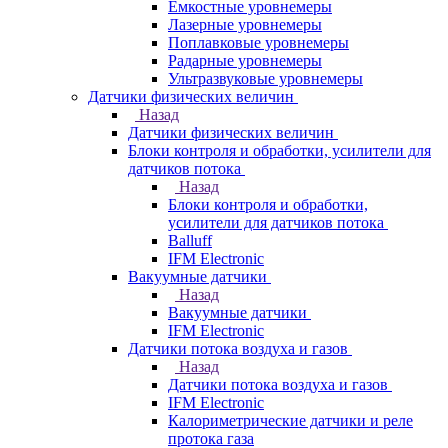
Емкостные уровнемеры
Лазерные уровнемеры
Поплавковые уровнемеры
Радарные уровнемеры
Ультразвуковые уровнемеры
Датчики физических величин
Назад
Датчики физических величин
Блоки контроля и обработки, усилители для
датчиков потока
Назад
Блоки контроля и обработки,
усилители для датчиков потока
Balluff
IFM Electronic
Вакуумные датчики
Назад
Вакуумные датчики
IFM Electronic
Датчики потока воздуха и газов
Назад
Датчики потока воздуха и газов
IFM Electronic
Калориметрические датчики и реле
протока газа