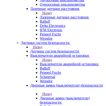
Двухосевые инклинометры
Одноосевые инклинометры
Лазерные датчики расстояния
Назад
Лазерные датчики расстояния
Balluff
Delta Electronics
IFM Electronic
Pepperl Fuchs
Wenglor
Датчики систем безопасности
Назад
Датчики систем безопасности
Выключатели аварийной остановки
Назад
Выключатели аварийной остановки
Balluff
Pepperl Fuchs
Schmersal
Wenglor
Дверные замки (выключатели) безопасности
Назад
Дверные замки (выключатели)
безопасности