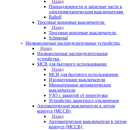
Назад
Принадлежности и запасные части к
электромеханическим выключателям
Balluff
Тросовые концевые выключатели
Назад
Тросовые концевые выключатели
Schmersal
Низковольтные распределительные устройства
Назад
Низковольтные распределительные
устройства
MCB для бытового использования
Назад
MCB для бытового использования
Изолирующие выключатели
Миниатюрные автоматические
выключатели
УЗО с защитой от перегрузки
Устройство защитного отключения
Автоматические выключатели в литом
корпусе (MCCB)
Назад
Автоматические выключатели в литом
корпусе (MCCB)