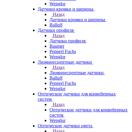
Wenglor
Датчики кромки и ширины
Назад
Датчики кромки и ширины
Balluff
Датчики профиля
Назад
Датчики профиля
Baumer
Pepperl Fuchs
Wenglor
Люминесцентные датчики
Назад
Люминесцентные датчики
Balluff
Pepperl Fuchs
Wenglor
Оптические датчики для конвейерных
систем
Назад
Оптические датчики для конвейерных
систем
Wenglor
Оптические датчики цвета
Назад