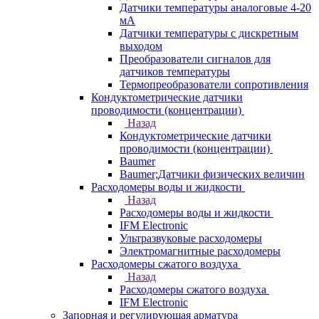
Датчики температуры аналоговые 4-20
мА
Датчики температуры с дискретным
выходом
Преобразователи сигналов для
датчиков температуры
Термопреобразователи сопротивления
Кондуктометрические датчики
проводимости (концентрации)
Назад
Кондуктометрические датчики
проводимости (концентрации)
Baumer
Baumer;Датчики физических величин
Расходомеры воды и жидкости
Назад
Расходомеры воды и жидкости
IFM Electronic
Ультразвуковые расходомеры
Электромагнитные расходомеры
Расходомеры сжатого воздуха
Назад
Расходомеры сжатого воздуха
IFM Electronic
Запорная и регулирующая арматура