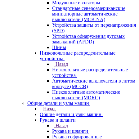
Модульные изоляторы
Стандартные североамериканские
миниатюрные автоматические
выключатели (MCB-NA)
Устройства защиты от перенапряжения
(SPD)
Устройства обнаружения дуговых
замыканий (AFDD)
Шины
Низковольтные распределительные
устройства
Назад
Низковольтные распределительные
устройства
Автоматические выключатели в литом
корпусе (MCCB)
Низковольтные автоматические
выключатели (MDRC)
Общие детали и узлы машин
Назад
Общие детали и узлы машин
Рукава и шланги
Назад
Рукава и шланги
Рукава гофрированные