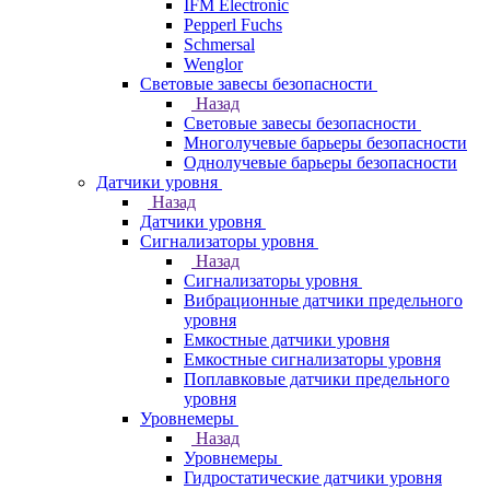
IFM Electronic
Pepperl Fuchs
Schmersal
Wenglor
Световые завесы безопасности
Назад
Световые завесы безопасности
Многолучевые барьеры безопасности
Однолучевые барьеры безопасности
Датчики уровня
Назад
Датчики уровня
Сигнализаторы уровня
Назад
Сигнализаторы уровня
Вибрационные датчики предельного
уровня
Емкостные датчики уровня
Емкостные сигнализаторы уровня
Поплавковые датчики предельного
уровня
Уровнемеры
Назад
Уровнемеры
Гидростатические датчики уровня