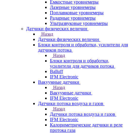
Емкостные уровнемеры
Лазерные уровнемеры
Поплавковые уровнемеры
Радарные уровнемеры
Ультразвуковые уровнемеры
Датчики физических величин
Назад
Датчики физических величин
Блоки контроля и обработки, усилители для
датчиков потока
Назад
Блоки контроля и обработки,
усилители для датчиков потока
Balluff
IFM Electronic
Вакуумные датчики
Назад
Вакуумные датчики
IFM Electronic
Датчики потока воздуха и газов
Назад
Датчики потока воздуха и газов
IFM Electronic
Калориметрические датчики и реле
протока газа