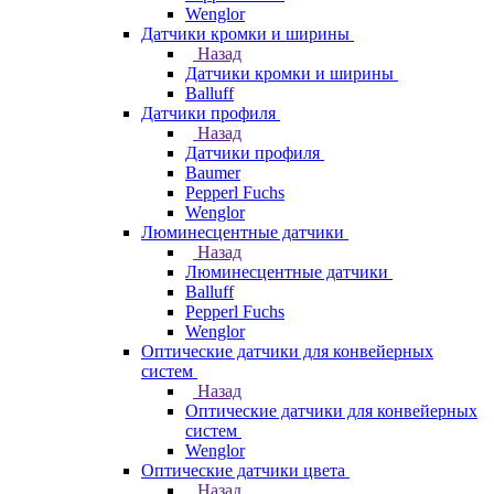
Wenglor
Датчики кромки и ширины
Назад
Датчики кромки и ширины
Balluff
Датчики профиля
Назад
Датчики профиля
Baumer
Pepperl Fuchs
Wenglor
Люминесцентные датчики
Назад
Люминесцентные датчики
Balluff
Pepperl Fuchs
Wenglor
Оптические датчики для конвейерных
систем
Назад
Оптические датчики для конвейерных
систем
Wenglor
Оптические датчики цвета
Назад