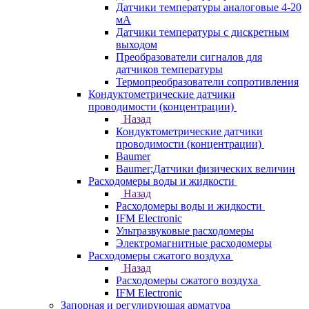
Датчики температуры аналоговые 4-20
мА
Датчики температуры с дискретным
выходом
Преобразователи сигналов для
датчиков температуры
Термопреобразователи сопротивления
Кондуктометрические датчики
проводимости (концентрации)
Назад
Кондуктометрические датчики
проводимости (концентрации)
Baumer
Baumer;Датчики физических величин
Расходомеры воды и жидкости
Назад
Расходомеры воды и жидкости
IFM Electronic
Ультразвуковые расходомеры
Электромагнитные расходомеры
Расходомеры сжатого воздуха
Назад
Расходомеры сжатого воздуха
IFM Electronic
Запорная и регулирующая арматура