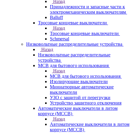
Назад
Принадлежности и запасные части к
электромеханическим выключателям
Balluff
Тросовые концевые выключатели
Назад
Тросовые концевые выключатели
Schmersal
Низковольтные распределительные устройства
Назад
Низковольтные распределительные
устройства
MCB для бытового использования
Назад
MCB для бытового использования
Изолирующие выключатели
Миниатюрные автоматические
выключатели
УЗО с защитой от перегрузки
Устройство защитного отключения
Автоматические выключатели в литом
корпусе (MCCB)
Назад
Автоматические выключатели в литом
корпусе (MCCB)