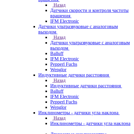
Назад
Датчики скорости и контроля частоты
вращения
IFM Electronic
Датчики ультразвуковые с аналоговым
выходом
Назад
Датчики ультразвуковые с аналоговым
выходом
Balluff
IFM Electronic
Pepperl Fuchs
Wenglor
Индуктивные датчики расстояния
Назад
Индуктивные датчики расстояния
Balluff
IFM Electronic
Pepperl Fuchs
Wenglor
Инклинометры - датчики угла наклона
Назад
Инклинометры - датчики угла наклона