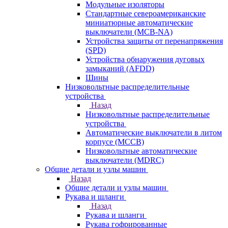
Модульные изоляторы
Стандартные североамериканские
миниатюрные автоматические
выключатели (MCB-NA)
Устройства защиты от перенапряжения
(SPD)
Устройства обнаружения дуговых
замыканий (AFDD)
Шины
Низковольтные распределительные
устройства
Назад
Низковольтные распределительные
устройства
Автоматические выключатели в литом
корпусе (MCCB)
Низковольтные автоматические
выключатели (MDRC)
Общие детали и узлы машин
Назад
Общие детали и узлы машин
Рукава и шланги
Назад
Рукава и шланги
Рукава гофрированные