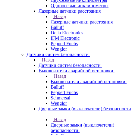
Двухосевые инклинометры
Одноосевые инклинометры
Лазерные датчики расстояния
Назад
Лазерные датчики расстояния
Balluff
Delta Electronics
IFM Electronic
Pepperl Fuchs
Wenglor
Датчики систем безопасности
Назад
Датчики систем безопасности
Выключатели аварийной остановки
Назад
Выключатели аварийной остановки
Balluff
Pepperl Fuchs
Schmersal
Wenglor
Дверные замки (выключатели) безопасности
Назад
Дверные замки (выключатели)
безопасности