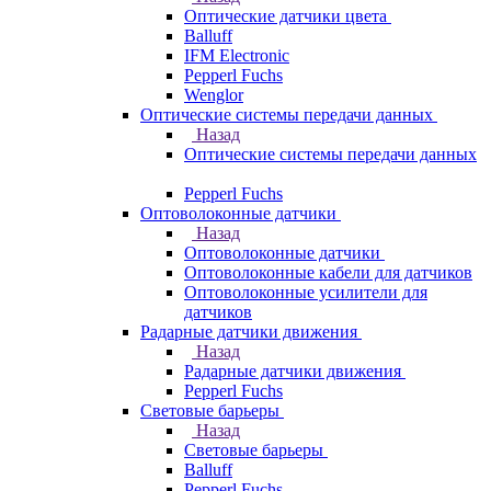
Оптические датчики цвета
Balluff
IFM Electronic
Pepperl Fuchs
Wenglor
Оптические системы передачи данных
Назад
Оптические системы передачи данных
Pepperl Fuchs
Оптоволоконные датчики
Назад
Оптоволоконные датчики
Оптоволоконные кабели для датчиков
Оптоволоконные усилители для
датчиков
Радарные датчики движения
Назад
Радарные датчики движения
Pepperl Fuchs
Световые барьеры
Назад
Световые барьеры
Balluff
Pepperl Fuchs