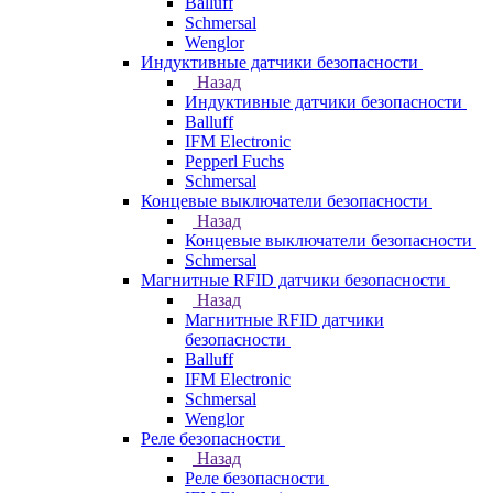
Balluff
Schmersal
Wenglor
Индуктивные датчики безопасности
Назад
Индуктивные датчики безопасности
Balluff
IFM Electronic
Pepperl Fuchs
Schmersal
Концевые выключатели безопасности
Назад
Концевые выключатели безопасности
Schmersal
Магнитные RFID датчики безопасности
Назад
Магнитные RFID датчики
безопасности
Balluff
IFM Electronic
Schmersal
Wenglor
Реле безопасности
Назад
Реле безопасности