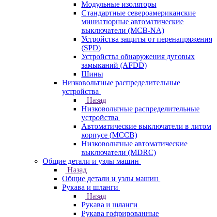
Модульные изоляторы
Стандартные североамериканские
миниатюрные автоматические
выключатели (MCB-NA)
Устройства защиты от перенапряжения
(SPD)
Устройства обнаружения дуговых
замыканий (AFDD)
Шины
Низковольтные распределительные
устройства
Назад
Низковольтные распределительные
устройства
Автоматические выключатели в литом
корпусе (MCCB)
Низковольтные автоматические
выключатели (MDRC)
Общие детали и узлы машин
Назад
Общие детали и узлы машин
Рукава и шланги
Назад
Рукава и шланги
Рукава гофрированные