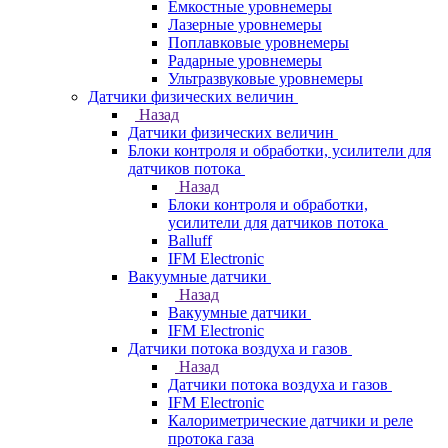
Емкостные уровнемеры
Лазерные уровнемеры
Поплавковые уровнемеры
Радарные уровнемеры
Ультразвуковые уровнемеры
Датчики физических величин
Назад
Датчики физических величин
Блоки контроля и обработки, усилители для
датчиков потока
Назад
Блоки контроля и обработки,
усилители для датчиков потока
Balluff
IFM Electronic
Вакуумные датчики
Назад
Вакуумные датчики
IFM Electronic
Датчики потока воздуха и газов
Назад
Датчики потока воздуха и газов
IFM Electronic
Калориметрические датчики и реле
протока газа