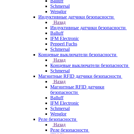
Balluff
Schmersal
Wenglor
Индуктивные датчики безопасности
Назад
Индуктивные датчики безопасности
Balluff
IFM Electronic
Pepperl Fuchs
Schmersal
Концевые выключатели безопасности
Назад
Концевые выключатели безопасности
Schmersal
Магнитные RFID датчики безопасности
Назад
Магнитные RFID датчики
безопасности
Balluff
IFM Electronic
Schmersal
Wenglor
Реле безопасности
Назад
Реле безопасности