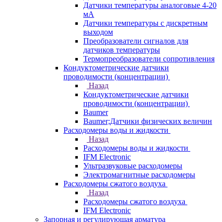
Датчики температуры аналоговые 4-20
мА
Датчики температуры с дискретным
выходом
Преобразователи сигналов для
датчиков температуры
Термопреобразователи сопротивления
Кондуктометрические датчики
проводимости (концентрации)
Назад
Кондуктометрические датчики
проводимости (концентрации)
Baumer
Baumer;Датчики физических величин
Расходомеры воды и жидкости
Назад
Расходомеры воды и жидкости
IFM Electronic
Ультразвуковые расходомеры
Электромагнитные расходомеры
Расходомеры сжатого воздуха
Назад
Расходомеры сжатого воздуха
IFM Electronic
Запорная и регулирующая арматура