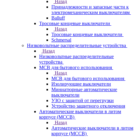
Назад
Принадлежности и запасные части к
электромеханическим выключателям
Balluff
Тросовые концевые выключатели
Назад
Тросовые концевые выключатели
Schmersal
Низковольтные распределительные устройства
Назад
Низковольтные распределительные
устройства
MCB для бытового использования
Назад
MCB для бытового использования
Изолирующие выключатели
Миниатюрные автоматические
выключатели
УЗО с защитой от перегрузки
Устройство защитного отключения
Автоматические выключатели в литом
корпусе (MCCB)
Назад
Автоматические выключатели в литом
корпусе (MCCB)