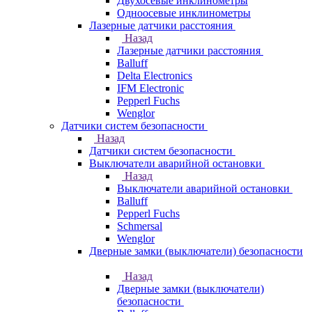
Двухосевые инклинометры
Одноосевые инклинометры
Лазерные датчики расстояния
Назад
Лазерные датчики расстояния
Balluff
Delta Electronics
IFM Electronic
Pepperl Fuchs
Wenglor
Датчики систем безопасности
Назад
Датчики систем безопасности
Выключатели аварийной остановки
Назад
Выключатели аварийной остановки
Balluff
Pepperl Fuchs
Schmersal
Wenglor
Дверные замки (выключатели) безопасности
Назад
Дверные замки (выключатели)
безопасности