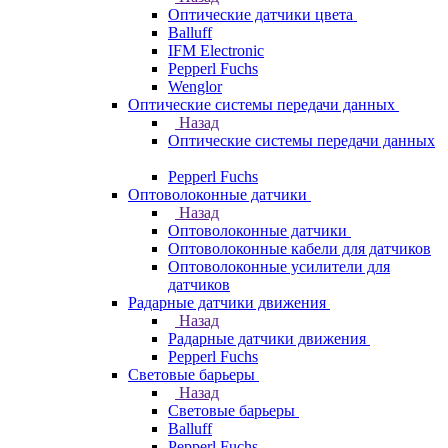
Оптические датчики цвета
Balluff
IFM Electronic
Pepperl Fuchs
Wenglor
Оптические системы передачи данных
Назад
Оптические системы передачи данных
Pepperl Fuchs
Оптоволоконные датчики
Назад
Оптоволоконные датчики
Оптоволоконные кабели для датчиков
Оптоволоконные усилители для
датчиков
Радарные датчики движения
Назад
Радарные датчики движения
Pepperl Fuchs
Световые барьеры
Назад
Световые барьеры
Balluff
Pepperl Fuchs