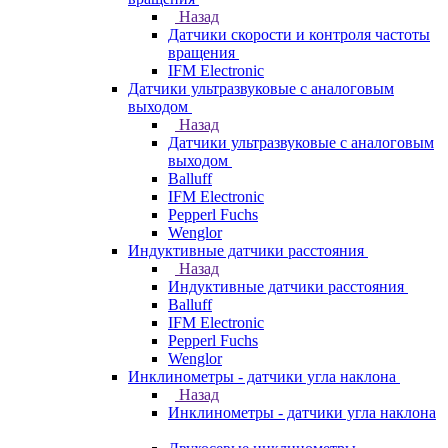
Назад
Датчики скорости и контроля частоты
вращения
IFM Electronic
Датчики ультразвуковые с аналоговым
выходом
Назад
Датчики ультразвуковые с аналоговым
выходом
Balluff
IFM Electronic
Pepperl Fuchs
Wenglor
Индуктивные датчики расстояния
Назад
Индуктивные датчики расстояния
Balluff
IFM Electronic
Pepperl Fuchs
Wenglor
Инклинометры - датчики угла наклона
Назад
Инклинометры - датчики угла наклона