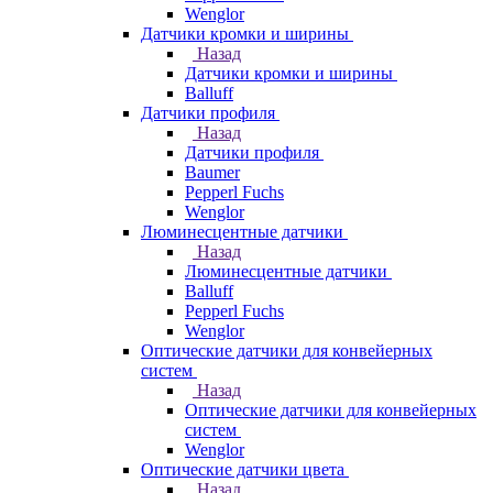
Wenglor
Датчики кромки и ширины
Назад
Датчики кромки и ширины
Balluff
Датчики профиля
Назад
Датчики профиля
Baumer
Pepperl Fuchs
Wenglor
Люминесцентные датчики
Назад
Люминесцентные датчики
Balluff
Pepperl Fuchs
Wenglor
Оптические датчики для конвейерных
систем
Назад
Оптические датчики для конвейерных
систем
Wenglor
Оптические датчики цвета
Назад