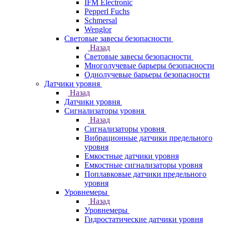
IFM Electronic
Pepperl Fuchs
Schmersal
Wenglor
Световые завесы безопасности
Назад
Световые завесы безопасности
Многолучевые барьеры безопасности
Однолучевые барьеры безопасности
Датчики уровня
Назад
Датчики уровня
Сигнализаторы уровня
Назад
Сигнализаторы уровня
Вибрационные датчики предельного
уровня
Емкостные датчики уровня
Емкостные сигнализаторы уровня
Поплавковые датчики предельного
уровня
Уровнемеры
Назад
Уровнемеры
Гидростатические датчики уровня