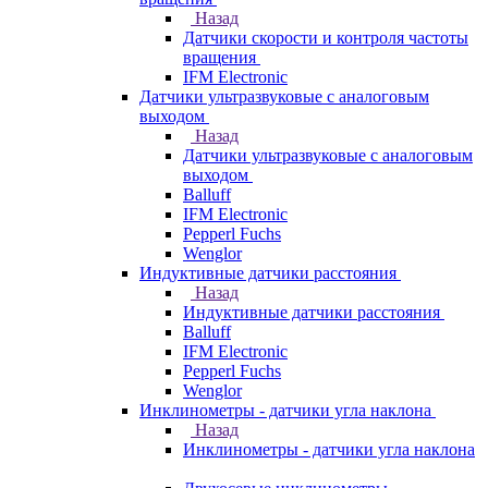
Назад
Датчики скорости и контроля частоты
вращения
IFM Electronic
Датчики ультразвуковые с аналоговым
выходом
Назад
Датчики ультразвуковые с аналоговым
выходом
Balluff
IFM Electronic
Pepperl Fuchs
Wenglor
Индуктивные датчики расстояния
Назад
Индуктивные датчики расстояния
Balluff
IFM Electronic
Pepperl Fuchs
Wenglor
Инклинометры - датчики угла наклона
Назад
Инклинометры - датчики угла наклона