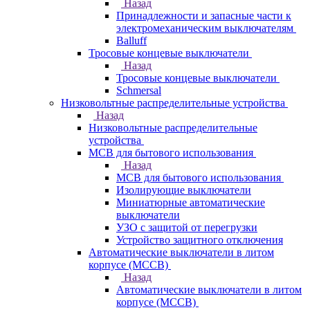
Назад
Принадлежности и запасные части к
электромеханическим выключателям
Balluff
Тросовые концевые выключатели
Назад
Тросовые концевые выключатели
Schmersal
Низковольтные распределительные устройства
Назад
Низковольтные распределительные
устройства
MCB для бытового использования
Назад
MCB для бытового использования
Изолирующие выключатели
Миниатюрные автоматические
выключатели
УЗО с защитой от перегрузки
Устройство защитного отключения
Автоматические выключатели в литом
корпусе (MCCB)
Назад
Автоматические выключатели в литом
корпусе (MCCB)