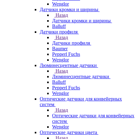
Wenglor
Датчики кромки и ширины
Назад
Датчики кромки и ширины
Balluff
Датчики профиля
Назад
Датчики профиля
Baumer
Pepperl Fuchs
Wenglor
Люминесцентные датчики
Назад
Люминесцентные датчики
Balluff
Pepperl Fuchs
Wenglor
Оптические датчики для конвейерных
систем
Назад
Оптические датчики для конвейерных
систем
Wenglor
Оптические датчики цвета
Назад