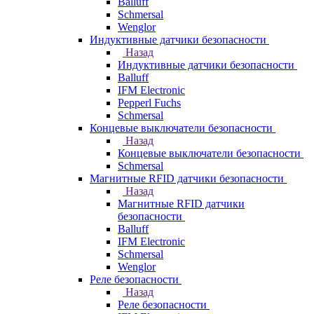
Balluff
Schmersal
Wenglor
Индуктивные датчики безопасности
Назад
Индуктивные датчики безопасности
Balluff
IFM Electronic
Pepperl Fuchs
Schmersal
Концевые выключатели безопасности
Назад
Концевые выключатели безопасности
Schmersal
Магнитные RFID датчики безопасности
Назад
Магнитные RFID датчики
безопасности
Balluff
IFM Electronic
Schmersal
Wenglor
Реле безопасности
Назад
Реле безопасности