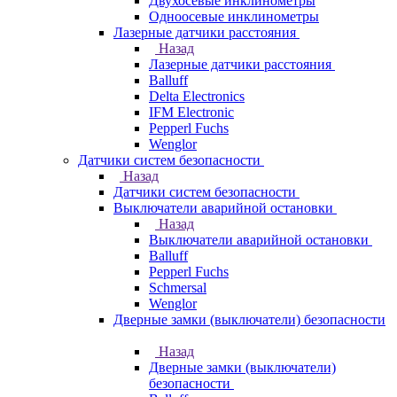
Двухосевые инклинометры
Одноосевые инклинометры
Лазерные датчики расстояния
Назад
Лазерные датчики расстояния
Balluff
Delta Electronics
IFM Electronic
Pepperl Fuchs
Wenglor
Датчики систем безопасности
Назад
Датчики систем безопасности
Выключатели аварийной остановки
Назад
Выключатели аварийной остановки
Balluff
Pepperl Fuchs
Schmersal
Wenglor
Дверные замки (выключатели) безопасности
Назад
Дверные замки (выключатели)
безопасности