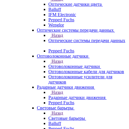
Оптические датчики цвета
Balluff
IFM Electronic
Pepperl Fuchs
Wenglor
Оптические системы передачи данных
Назад
Оптические системы передачи данных
Pepperl Fuchs
Оптоволоконные датчики
Назад
Оптоволоконные датчики
Оптоволоконные кабели для датчиков
Оптоволоконные усилители для
датчиков
Радарные датчики движения
Назад
Радарные датчики движения
Pepperl Fuchs
Световые барьеры
Назад
Световые барьеры
Balluff
Pepperl Fuchs