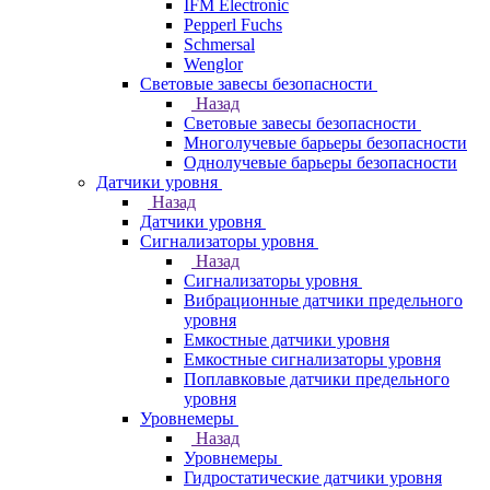
IFM Electronic
Pepperl Fuchs
Schmersal
Wenglor
Световые завесы безопасности
Назад
Световые завесы безопасности
Многолучевые барьеры безопасности
Однолучевые барьеры безопасности
Датчики уровня
Назад
Датчики уровня
Сигнализаторы уровня
Назад
Сигнализаторы уровня
Вибрационные датчики предельного
уровня
Емкостные датчики уровня
Емкостные сигнализаторы уровня
Поплавковые датчики предельного
уровня
Уровнемеры
Назад
Уровнемеры
Гидростатические датчики уровня