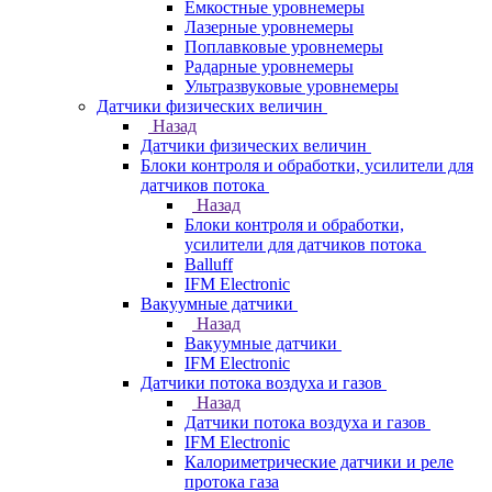
Емкостные уровнемеры
Лазерные уровнемеры
Поплавковые уровнемеры
Радарные уровнемеры
Ультразвуковые уровнемеры
Датчики физических величин
Назад
Датчики физических величин
Блоки контроля и обработки, усилители для
датчиков потока
Назад
Блоки контроля и обработки,
усилители для датчиков потока
Balluff
IFM Electronic
Вакуумные датчики
Назад
Вакуумные датчики
IFM Electronic
Датчики потока воздуха и газов
Назад
Датчики потока воздуха и газов
IFM Electronic
Калориметрические датчики и реле
протока газа