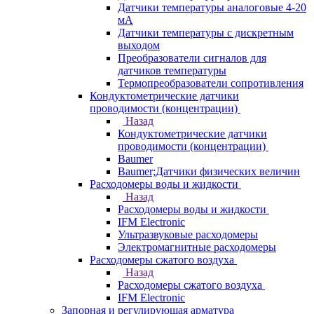
Датчики температуры аналоговые 4-20
мА
Датчики температуры с дискретным
выходом
Преобразователи сигналов для
датчиков температуры
Термопреобразователи сопротивления
Кондуктометрические датчики
проводимости (концентрации)
Назад
Кондуктометрические датчики
проводимости (концентрации)
Baumer
Baumer;Датчики физических величин
Расходомеры воды и жидкости
Назад
Расходомеры воды и жидкости
IFM Electronic
Ультразвуковые расходомеры
Электромагнитные расходомеры
Расходомеры сжатого воздуха
Назад
Расходомеры сжатого воздуха
IFM Electronic
Запорная и регулирующая арматура