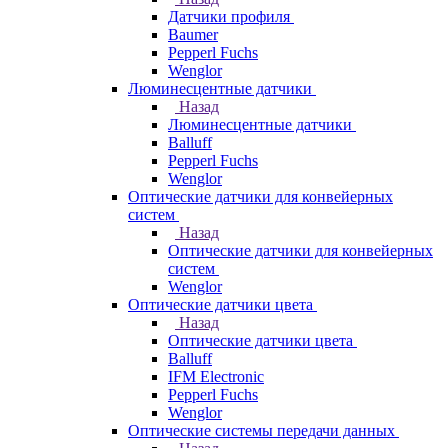
Датчики профиля
Baumer
Pepperl Fuchs
Wenglor
Люминесцентные датчики
Назад
Люминесцентные датчики
Balluff
Pepperl Fuchs
Wenglor
Оптические датчики для конвейерных
систем
Назад
Оптические датчики для конвейерных
систем
Wenglor
Оптические датчики цвета
Назад
Оптические датчики цвета
Balluff
IFM Electronic
Pepperl Fuchs
Wenglor
Оптические системы передачи данных