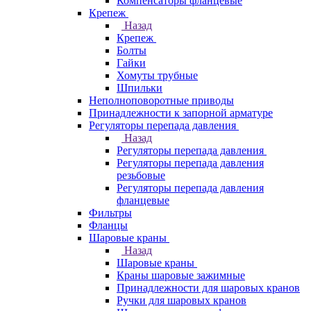
Компенсаторы фланцевые
Крепеж
Назад
Крепеж
Болты
Гайки
Хомуты трубные
Шпильки
Неполноповоротные приводы
Принадлежности к запорной арматуре
Регуляторы перепада давления
Назад
Регуляторы перепада давления
Регуляторы перепада давления
резьбовые
Регуляторы перепада давления
фланцевые
Фильтры
Фланцы
Шаровые краны
Назад
Шаровые краны
Краны шаровые зажимные
Принадлежности для шаровых кранов
Ручки для шаровых кранов