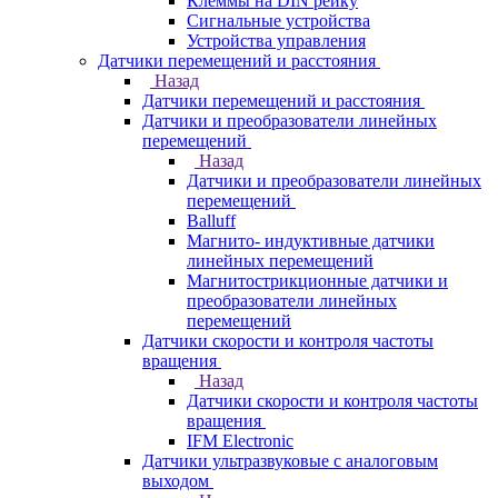
Клеммы на DIN рейку
Сигнальные устройства
Устройства управления
Датчики перемещений и расстояния
Назад
Датчики перемещений и расстояния
Датчики и преобразователи линейных
перемещений
Назад
Датчики и преобразователи линейных
перемещений
Balluff
Магнито- индуктивные датчики
линейных перемещений
Магнитострикционные датчики и
преобразователи линейных
перемещений
Датчики скорости и контроля частоты
вращения
Назад
Датчики скорости и контроля частоты
вращения
IFM Electronic
Датчики ультразвуковые с аналоговым
выходом