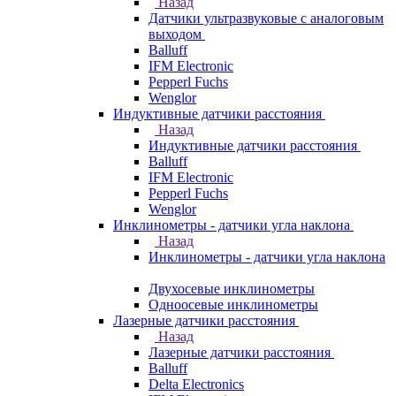
Назад
Датчики ультразвуковые с аналоговым
выходом
Balluff
IFM Electronic
Pepperl Fuchs
Wenglor
Индуктивные датчики расстояния
Назад
Индуктивные датчики расстояния
Balluff
IFM Electronic
Pepperl Fuchs
Wenglor
Инклинометры - датчики угла наклона
Назад
Инклинометры - датчики угла наклона
Двухосевые инклинометры
Одноосевые инклинометры
Лазерные датчики расстояния
Назад
Лазерные датчики расстояния
Balluff
Delta Electronics