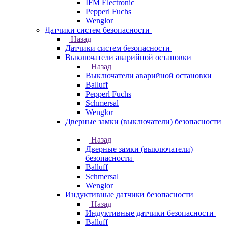
IFM Electronic
Pepperl Fuchs
Wenglor
Датчики систем безопасности
Назад
Датчики систем безопасности
Выключатели аварийной остановки
Назад
Выключатели аварийной остановки
Balluff
Pepperl Fuchs
Schmersal
Wenglor
Дверные замки (выключатели) безопасности
Назад
Дверные замки (выключатели)
безопасности
Balluff
Schmersal
Wenglor
Индуктивные датчики безопасности
Назад
Индуктивные датчики безопасности
Balluff