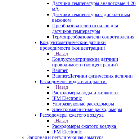
Датчики температуры аналоговые 4-20
мА
Датчики температуры с дискретным
выходом
Преобразователи сигналов для
датчиков температуры
Термопреобразователи сопротивления
Кондуктометрические датчики
проводимости (концентрации)
Назад
Кондуктометрические датчики
проводимости (концентрации)
Baumer
Baumer;Датчики физических величин
Расходомеры воды и жидкости
Назад
Расходомеры воды и жидкости
IFM Electronic
Ультразвуковые расходомеры
Электромагнитные расходомеры
Расходомеры сжатого воздуха
Назад
Расходомеры сжатого воздуха
IFM Electronic
Запорная и регулирующая арматура