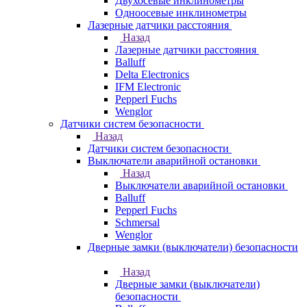
Двухосевые инклинометры
Одноосевые инклинометры
Лазерные датчики расстояния
Назад
Лазерные датчики расстояния
Balluff
Delta Electronics
IFM Electronic
Pepperl Fuchs
Wenglor
Датчики систем безопасности
Назад
Датчики систем безопасности
Выключатели аварийной остановки
Назад
Выключатели аварийной остановки
Balluff
Pepperl Fuchs
Schmersal
Wenglor
Дверные замки (выключатели) безопасности
Назад
Дверные замки (выключатели)
безопасности