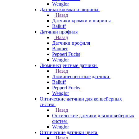
Wenglor
Датчики кромки и ширины
Назад
Датчики кромки и ширины
Balluff
Датчики профиля
Назад
Датчики профиля
Baumer
Pepperl Fuchs
Wenglor
Люминесцентные датчики
Назад
Люминесцентные датчики
Balluff
Pepperl Fuchs
Wenglor
Оптические датчики для конвейерных
систем
Назад
Оптические датчики для конвейерных
систем
Wenglor
Оптические датчики цвета
Назад