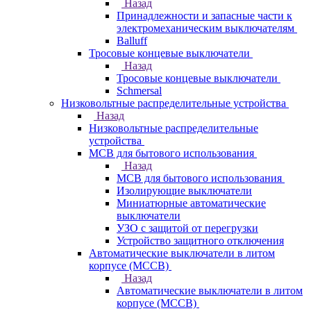
Назад
Принадлежности и запасные части к
электромеханическим выключателям
Balluff
Тросовые концевые выключатели
Назад
Тросовые концевые выключатели
Schmersal
Низковольтные распределительные устройства
Назад
Низковольтные распределительные
устройства
MCB для бытового использования
Назад
MCB для бытового использования
Изолирующие выключатели
Миниатюрные автоматические
выключатели
УЗО с защитой от перегрузки
Устройство защитного отключения
Автоматические выключатели в литом
корпусе (MCCB)
Назад
Автоматические выключатели в литом
корпусе (MCCB)