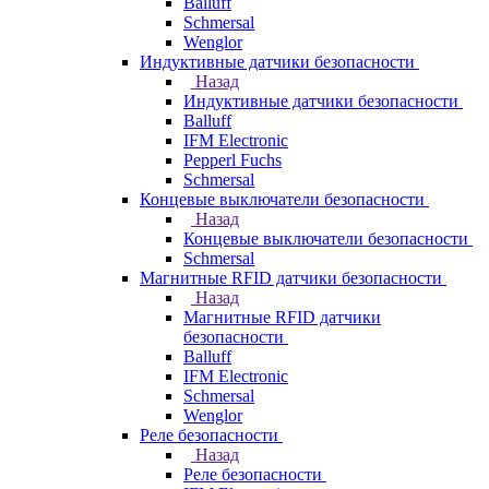
Balluff
Schmersal
Wenglor
Индуктивные датчики безопасности
Назад
Индуктивные датчики безопасности
Balluff
IFM Electronic
Pepperl Fuchs
Schmersal
Концевые выключатели безопасности
Назад
Концевые выключатели безопасности
Schmersal
Магнитные RFID датчики безопасности
Назад
Магнитные RFID датчики
безопасности
Balluff
IFM Electronic
Schmersal
Wenglor
Реле безопасности
Назад
Реле безопасности