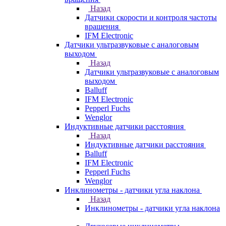
Назад
Датчики скорости и контроля частоты
вращения
IFM Electronic
Датчики ультразвуковые с аналоговым
выходом
Назад
Датчики ультразвуковые с аналоговым
выходом
Balluff
IFM Electronic
Pepperl Fuchs
Wenglor
Индуктивные датчики расстояния
Назад
Индуктивные датчики расстояния
Balluff
IFM Electronic
Pepperl Fuchs
Wenglor
Инклинометры - датчики угла наклона
Назад
Инклинометры - датчики угла наклона