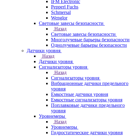
IFM Electronic
Pepperl Fuchs
Schmersal
Wenglor
Световые завесы безопасности
Назад
Световые завесы безопасности
Многолучевые барьеры безопасности
Однолучевые барьеры безопасности
Датчики уровня
Назад
Датчики уровня
Сигнализаторы уровня
Назад
Сигнализаторы уровня
Вибрационные датчики предельного
уровня
Емкостные датчики уровня
Емкостные сигнализаторы уровня
Поплавковые датчики предельного
уровня
Уровнемеры
Назад
Уровнемеры
Гидростатические датчики уровня