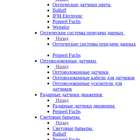
Оптические датчики цвета
Balluff
IFM Electronic
Pepperl Fuchs
Wenglor
Оптические системы передачи данных
Назад
Оптические системы передачи данных
Pepperl Fuchs
Оптоволоконные датчики
Назад
Оптоволоконные датчики
Оптоволоконные кабели для датчиков
Оптоволоконные усилители для
датчиков
Радарные датчики движения
Назад
Радарные датчики движения
Pepperl Fuchs
Световые барьеры
Назад
Световые барьеры
Balluff
Pepperl Fuchs