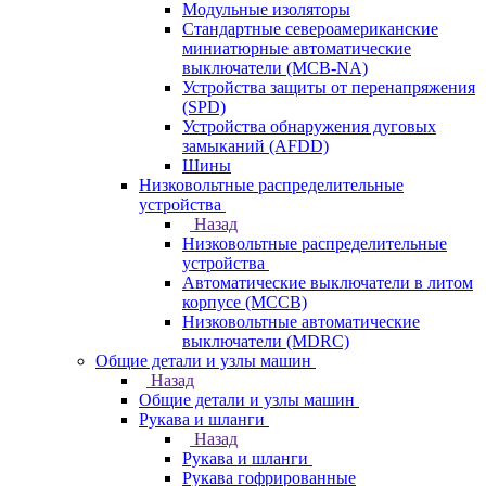
Модульные изоляторы
Стандартные североамериканские
миниатюрные автоматические
выключатели (MCB-NA)
Устройства защиты от перенапряжения
(SPD)
Устройства обнаружения дуговых
замыканий (AFDD)
Шины
Низковольтные распределительные
устройства
Назад
Низковольтные распределительные
устройства
Автоматические выключатели в литом
корпусе (MCCB)
Низковольтные автоматические
выключатели (MDRC)
Общие детали и узлы машин
Назад
Общие детали и узлы машин
Рукава и шланги
Назад
Рукава и шланги
Рукава гофрированные