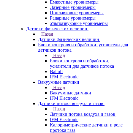
Емкостные уровнемеры
Лазерные уровнемеры
Поплавковые уровнемеры
Радарные уровнемеры
Ультразвуковые уровнемеры
Датчики физических величин
Назад
Датчики физических величин
Блоки контроля и обработки, усилители для
датчиков потока
Назад
Блоки контроля и обработки,
усилители для датчиков потока
Balluff
IFM Electronic
Вакуумные датчики
Назад
Вакуумные датчики
IFM Electronic
Датчики потока воздуха и газов
Назад
Датчики потока воздуха и газов
IFM Electronic
Калориметрические датчики и реле
протока газа