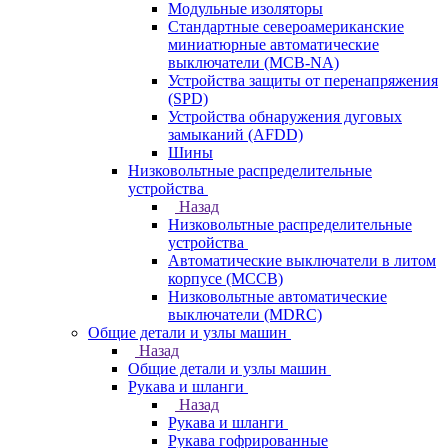
Модульные изоляторы
Стандартные североамериканские
миниатюрные автоматические
выключатели (MCB-NA)
Устройства защиты от перенапряжения
(SPD)
Устройства обнаружения дуговых
замыканий (AFDD)
Шины
Низковольтные распределительные
устройства
Назад
Низковольтные распределительные
устройства
Автоматические выключатели в литом
корпусе (MCCB)
Низковольтные автоматические
выключатели (MDRC)
Общие детали и узлы машин
Назад
Общие детали и узлы машин
Рукава и шланги
Назад
Рукава и шланги
Рукава гофрированные