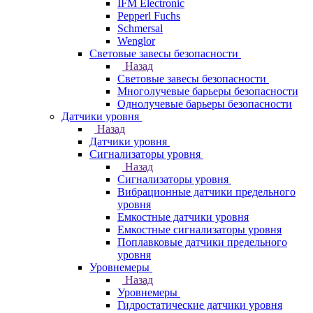
IFM Electronic
Pepperl Fuchs
Schmersal
Wenglor
Световые завесы безопасности
Назад
Световые завесы безопасности
Многолучевые барьеры безопасности
Однолучевые барьеры безопасности
Датчики уровня
Назад
Датчики уровня
Сигнализаторы уровня
Назад
Сигнализаторы уровня
Вибрационные датчики предельного
уровня
Емкостные датчики уровня
Емкостные сигнализаторы уровня
Поплавковые датчики предельного
уровня
Уровнемеры
Назад
Уровнемеры
Гидростатические датчики уровня