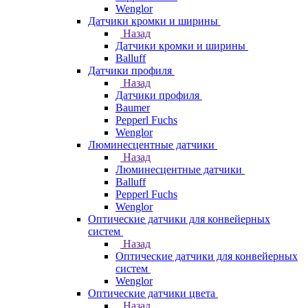
Wenglor
Датчики кромки и ширины
Назад
Датчики кромки и ширины
Balluff
Датчики профиля
Назад
Датчики профиля
Baumer
Pepperl Fuchs
Wenglor
Люминесцентные датчики
Назад
Люминесцентные датчики
Balluff
Pepperl Fuchs
Wenglor
Оптические датчики для конвейерных
систем
Назад
Оптические датчики для конвейерных
систем
Wenglor
Оптические датчики цвета
Назад