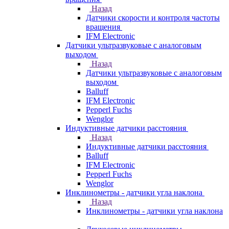
Назад
Датчики скорости и контроля частоты
вращения
IFM Electronic
Датчики ультразвуковые с аналоговым
выходом
Назад
Датчики ультразвуковые с аналоговым
выходом
Balluff
IFM Electronic
Pepperl Fuchs
Wenglor
Индуктивные датчики расстояния
Назад
Индуктивные датчики расстояния
Balluff
IFM Electronic
Pepperl Fuchs
Wenglor
Инклинометры - датчики угла наклона
Назад
Инклинометры - датчики угла наклона