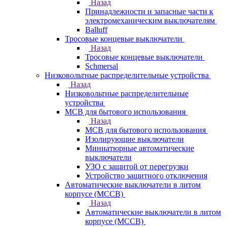
Назад
Принадлежности и запасные части к
электромеханическим выключателям
Balluff
Тросовые концевые выключатели
Назад
Тросовые концевые выключатели
Schmersal
Низковольтные распределительные устройства
Назад
Низковольтные распределительные
устройства
MCB для бытового использования
Назад
MCB для бытового использования
Изолирующие выключатели
Миниатюрные автоматические
выключатели
УЗО с защитой от перегрузки
Устройство защитного отключения
Автоматические выключатели в литом
корпусе (MCCB)
Назад
Автоматические выключатели в литом
корпусе (MCCB)