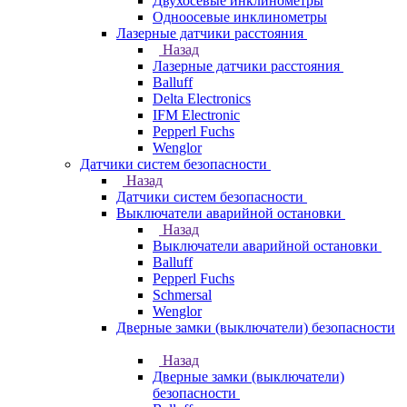
Двухосевые инклинометры
Одноосевые инклинометры
Лазерные датчики расстояния
Назад
Лазерные датчики расстояния
Balluff
Delta Electronics
IFM Electronic
Pepperl Fuchs
Wenglor
Датчики систем безопасности
Назад
Датчики систем безопасности
Выключатели аварийной остановки
Назад
Выключатели аварийной остановки
Balluff
Pepperl Fuchs
Schmersal
Wenglor
Дверные замки (выключатели) безопасности
Назад
Дверные замки (выключатели)
безопасности