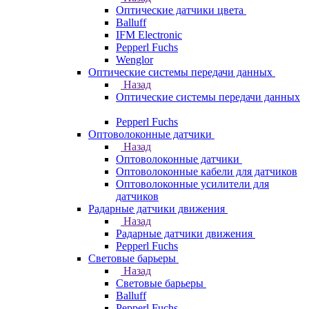
Оптические датчики цвета
Balluff
IFM Electronic
Pepperl Fuchs
Wenglor
Оптические системы передачи данных
Назад
Оптические системы передачи данных
Pepperl Fuchs
Оптоволоконные датчики
Назад
Оптоволоконные датчики
Оптоволоконные кабели для датчиков
Оптоволоконные усилители для
датчиков
Радарные датчики движения
Назад
Радарные датчики движения
Pepperl Fuchs
Световые барьеры
Назад
Световые барьеры
Balluff
Pepperl Fuchs