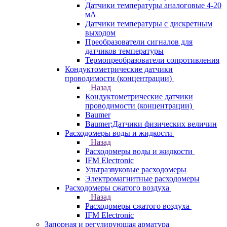
Датчики температуры аналоговые 4-20
мА
Датчики температуры с дискретным
выходом
Преобразователи сигналов для
датчиков температуры
Термопреобразователи сопротивления
Кондуктометрические датчики
проводимости (концентрации)
Назад
Кондуктометрические датчики
проводимости (концентрации)
Baumer
Baumer;Датчики физических величин
Расходомеры воды и жидкости
Назад
Расходомеры воды и жидкости
IFM Electronic
Ультразвуковые расходомеры
Электромагнитные расходомеры
Расходомеры сжатого воздуха
Назад
Расходомеры сжатого воздуха
IFM Electronic
Запорная и регулирующая арматура