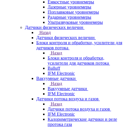
Емкостные уровнемеры
Лазерные уровнемеры
Поплавковые уровнемеры
Радарные уровнемеры
Ультразвуковые уровнемеры
Датчики физических величин
Назад
Датчики физических величин
Блоки контроля и обработки, усилители для
датчиков потока
Назад
Блоки контроля и обработки,
усилители для датчиков потока
Balluff
IFM Electronic
Вакуумные датчики
Назад
Вакуумные датчики
IFM Electronic
Датчики потока воздуха и газов
Назад
Датчики потока воздуха и газов
IFM Electronic
Калориметрические датчики и реле
протока газа