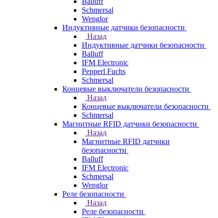
Balluff
Schmersal
Wenglor
Индуктивные датчики безопасности
Назад
Индуктивные датчики безопасности
Balluff
IFM Electronic
Pepperl Fuchs
Schmersal
Концевые выключатели безопасности
Назад
Концевые выключатели безопасности
Schmersal
Магнитные RFID датчики безопасности
Назад
Магнитные RFID датчики
безопасности
Balluff
IFM Electronic
Schmersal
Wenglor
Реле безопасности
Назад
Реле безопасности