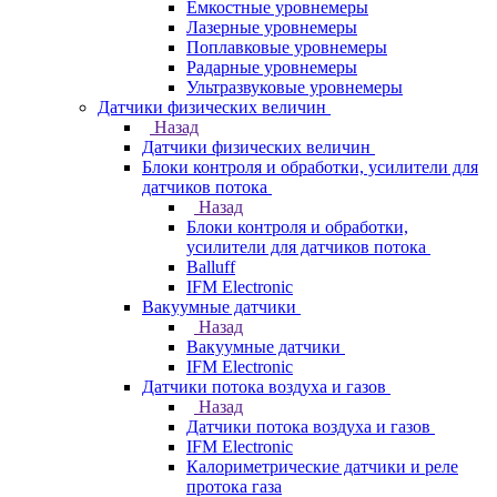
Емкостные уровнемеры
Лазерные уровнемеры
Поплавковые уровнемеры
Радарные уровнемеры
Ультразвуковые уровнемеры
Датчики физических величин
Назад
Датчики физических величин
Блоки контроля и обработки, усилители для
датчиков потока
Назад
Блоки контроля и обработки,
усилители для датчиков потока
Balluff
IFM Electronic
Вакуумные датчики
Назад
Вакуумные датчики
IFM Electronic
Датчики потока воздуха и газов
Назад
Датчики потока воздуха и газов
IFM Electronic
Калориметрические датчики и реле
протока газа