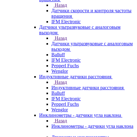
Назад
Датчики скорости и контроля частоты
вращения
IFM Electronic
Датчики ультразвуковые с аналоговым
выходом
Назад
Датчики ультразвуковые с аналоговым
выходом
Balluff
IFM Electronic
Pepperl Fuchs
Wenglor
Индуктивные датчики расстояния
Назад
Индуктивные датчики расстояния
Balluff
IFM Electronic
Pepperl Fuchs
Wenglor
Инклинометры - датчики угла наклона
Назад
Инклинометры - датчики угла наклона