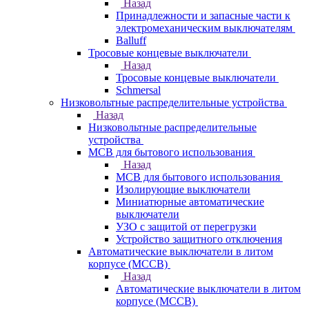
Назад
Принадлежности и запасные части к
электромеханическим выключателям
Balluff
Тросовые концевые выключатели
Назад
Тросовые концевые выключатели
Schmersal
Низковольтные распределительные устройства
Назад
Низковольтные распределительные
устройства
MCB для бытового использования
Назад
MCB для бытового использования
Изолирующие выключатели
Миниатюрные автоматические
выключатели
УЗО с защитой от перегрузки
Устройство защитного отключения
Автоматические выключатели в литом
корпусе (MCCB)
Назад
Автоматические выключатели в литом
корпусе (MCCB)