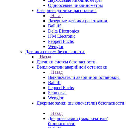
Двухосевые инклинометры
Одноосевые инклинометры
Лазерные датчики расстояния
Назад
Лазерные датчики расстояния
Balluff
Delta Electronics
IFM Electronic
Pepperl Fuchs
Wenglor
Датчики систем безопасности
Назад
Датчики систем безопасности
Выключатели аварийной остановки
Назад
Выключатели аварийной остановки
Balluff
Pepperl Fuchs
Schmersal
Wenglor
Дверные замки (выключатели) безопасности
Назад
Дверные замки (выключатели)
безопасности