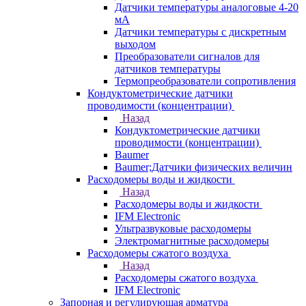
Датчики температуры аналоговые 4-20
мА
Датчики температуры с дискретным
выходом
Преобразователи сигналов для
датчиков температуры
Термопреобразователи сопротивления
Кондуктометрические датчики
проводимости (концентрации)
Назад
Кондуктометрические датчики
проводимости (концентрации)
Baumer
Baumer;Датчики физических величин
Расходомеры воды и жидкости
Назад
Расходомеры воды и жидкости
IFM Electronic
Ультразвуковые расходомеры
Электромагнитные расходомеры
Расходомеры сжатого воздуха
Назад
Расходомеры сжатого воздуха
IFM Electronic
Запорная и регулирующая арматура