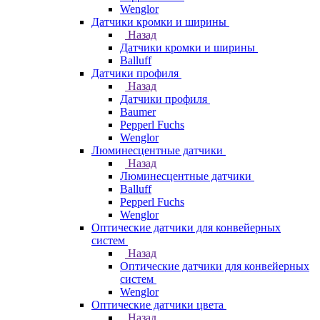
Wenglor
Датчики кромки и ширины
Назад
Датчики кромки и ширины
Balluff
Датчики профиля
Назад
Датчики профиля
Baumer
Pepperl Fuchs
Wenglor
Люминесцентные датчики
Назад
Люминесцентные датчики
Balluff
Pepperl Fuchs
Wenglor
Оптические датчики для конвейерных
систем
Назад
Оптические датчики для конвейерных
систем
Wenglor
Оптические датчики цвета
Назад