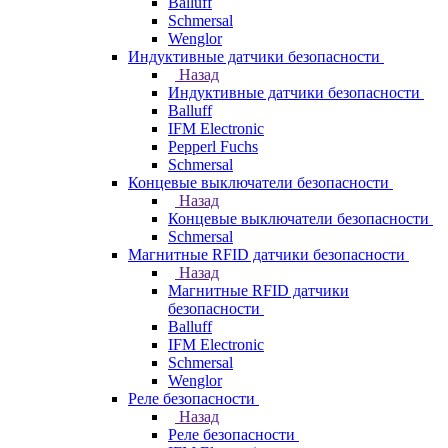
Balluff
Schmersal
Wenglor
Индуктивные датчики безопасности
Назад
Индуктивные датчики безопасности
Balluff
IFM Electronic
Pepperl Fuchs
Schmersal
Концевые выключатели безопасности
Назад
Концевые выключатели безопасности
Schmersal
Магнитные RFID датчики безопасности
Назад
Магнитные RFID датчики
безопасности
Balluff
IFM Electronic
Schmersal
Wenglor
Реле безопасности
Назад
Реле безопасности