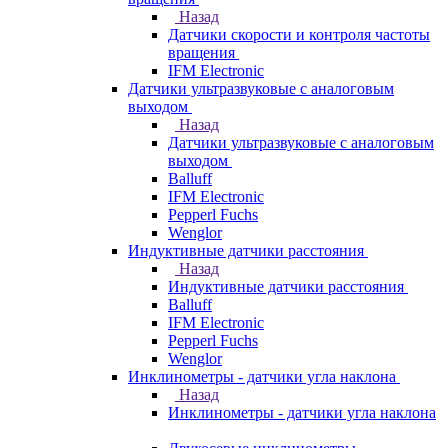
Назад
Датчики скорости и контроля частоты
вращения
IFM Electronic
Датчики ультразвуковые с аналоговым
выходом
Назад
Датчики ультразвуковые с аналоговым
выходом
Balluff
IFM Electronic
Pepperl Fuchs
Wenglor
Индуктивные датчики расстояния
Назад
Индуктивные датчики расстояния
Balluff
IFM Electronic
Pepperl Fuchs
Wenglor
Инклинометры - датчики угла наклона
Назад
Инклинометры - датчики угла наклона