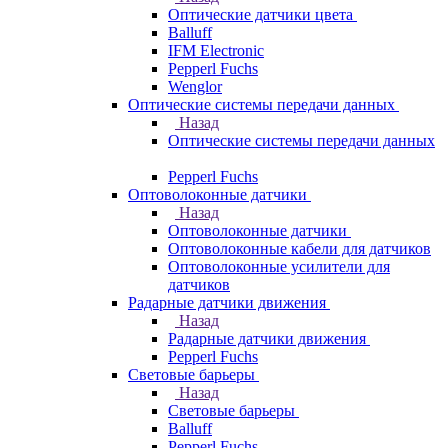
Оптические датчики цвета
Balluff
IFM Electronic
Pepperl Fuchs
Wenglor
Оптические системы передачи данных
Назад
Оптические системы передачи данных
Pepperl Fuchs
Оптоволоконные датчики
Назад
Оптоволоконные датчики
Оптоволоконные кабели для датчиков
Оптоволоконные усилители для
датчиков
Радарные датчики движения
Назад
Радарные датчики движения
Pepperl Fuchs
Световые барьеры
Назад
Световые барьеры
Balluff
Pepperl Fuchs