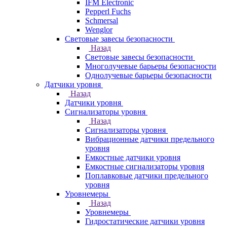
IFM Electronic
Pepperl Fuchs
Schmersal
Wenglor
Световые завесы безопасности
Назад
Световые завесы безопасности
Многолучевые барьеры безопасности
Однолучевые барьеры безопасности
Датчики уровня
Назад
Датчики уровня
Сигнализаторы уровня
Назад
Сигнализаторы уровня
Вибрационные датчики предельного
уровня
Емкостные датчики уровня
Емкостные сигнализаторы уровня
Поплавковые датчики предельного
уровня
Уровнемеры
Назад
Уровнемеры
Гидростатические датчики уровня