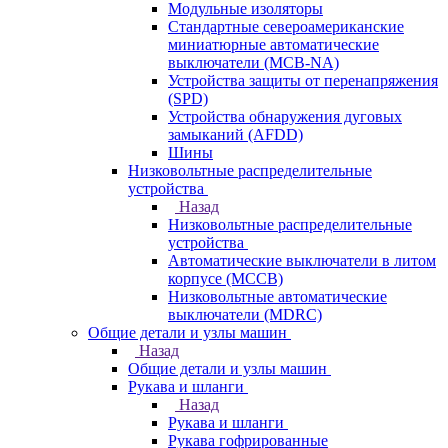
Модульные изоляторы
Стандартные североамериканские
миниатюрные автоматические
выключатели (MCB-NA)
Устройства защиты от перенапряжения
(SPD)
Устройства обнаружения дуговых
замыканий (AFDD)
Шины
Низковольтные распределительные
устройства
Назад
Низковольтные распределительные
устройства
Автоматические выключатели в литом
корпусе (MCCB)
Низковольтные автоматические
выключатели (MDRC)
Общие детали и узлы машин
Назад
Общие детали и узлы машин
Рукава и шланги
Назад
Рукава и шланги
Рукава гофрированные