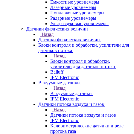
Емкостные уровнемеры
Лазерные уровнемеры
Поплавковые уровнемеры
Радарные уровнемеры
Ультразвуковые уровнемеры
Датчики физических величин
Назад
Датчики физических величин
Блоки контроля и обработки, усилители для
датчиков потока
Назад
Блоки контроля и обработки,
усилители для датчиков потока
Balluff
IFM Electronic
Вакуумные датчики
Назад
Вакуумные датчики
IFM Electronic
Датчики потока воздуха и газов
Назад
Датчики потока воздуха и газов
IFM Electronic
Калориметрические датчики и реле
протока газа