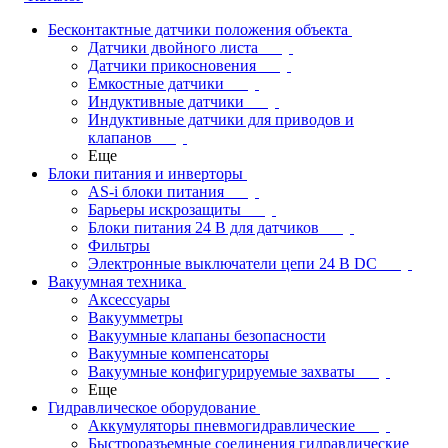
Бесконтактные датчики положения объекта
Датчики двойного листа
Датчики прикосновения
Емкостные датчики
Индуктивные датчики
Индуктивные датчики для приводов и
клапанов
Еще
Блоки питания и инверторы
AS-i блоки питания
Барьеры искрозащиты
Блоки питания 24 В для датчиков
Фильтры
Электронные выключатели цепи 24 В DC
Вакуумная техника
Аксессуары
Вакуумметры
Вакуумные клапаны безопасности
Вакуумные компенсаторы
Вакуумные конфигурируемые захваты
Еще
Гидравлическое оборудование
Аккумуляторы пневмогидравлические
Быстроразъемные соединения гидравлические