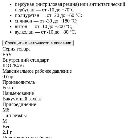
пербунан (нитриловая резина) или антистатический
пербунан — от -10 до +70°С.
полиуретан — от -20 до +60 °С;
силикон — от -30 до +180 °С;
витон — от -10 до +200 °С;
вулколан — от -10 до +80 °С.
Сообщить о неточности в описании
Серия товара
ESV
Внутренний стандарт
IDO28456
Максимальное рабочее давление
0 бар
Производитель
Festo
Наименование
Вакуумный захват
Присоединение
M6
Тип резьбы
M
Вес
2,1 г
Положение при сборке