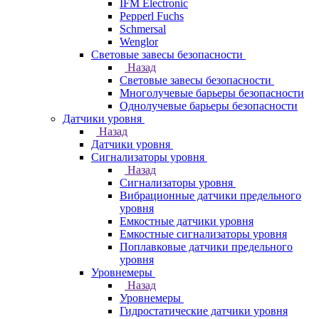
IFM Electronic
Pepperl Fuchs
Schmersal
Wenglor
Световые завесы безопасности
Назад
Световые завесы безопасности
Многолучевые барьеры безопасности
Однолучевые барьеры безопасности
Датчики уровня
Назад
Датчики уровня
Сигнализаторы уровня
Назад
Сигнализаторы уровня
Вибрационные датчики предельного
уровня
Емкостные датчики уровня
Емкостные сигнализаторы уровня
Поплавковые датчики предельного
уровня
Уровнемеры
Назад
Уровнемеры
Гидростатические датчики уровня