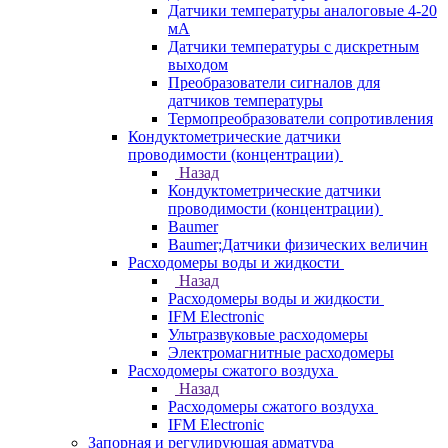
Датчики температуры аналоговые 4-20
мА
Датчики температуры с дискретным
выходом
Преобразователи сигналов для
датчиков температуры
Термопреобразователи сопротивления
Кондуктометрические датчики
проводимости (концентрации)
Назад
Кондуктометрические датчики
проводимости (концентрации)
Baumer
Baumer;Датчики физических величин
Расходомеры воды и жидкости
Назад
Расходомеры воды и жидкости
IFM Electronic
Ультразвуковые расходомеры
Электромагнитные расходомеры
Расходомеры сжатого воздуха
Назад
Расходомеры сжатого воздуха
IFM Electronic
Запорная и регулирующая арматура