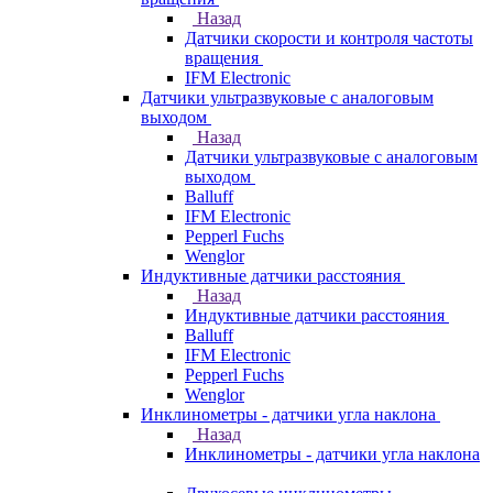
Назад
Датчики скорости и контроля частоты
вращения
IFM Electronic
Датчики ультразвуковые с аналоговым
выходом
Назад
Датчики ультразвуковые с аналоговым
выходом
Balluff
IFM Electronic
Pepperl Fuchs
Wenglor
Индуктивные датчики расстояния
Назад
Индуктивные датчики расстояния
Balluff
IFM Electronic
Pepperl Fuchs
Wenglor
Инклинометры - датчики угла наклона
Назад
Инклинометры - датчики угла наклона