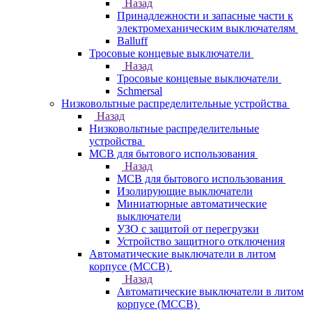
Назад
Принадлежности и запасные части к
электромеханическим выключателям
Balluff
Тросовые концевые выключатели
Назад
Тросовые концевые выключатели
Schmersal
Низковольтные распределительные устройства
Назад
Низковольтные распределительные
устройства
MCB для бытового использования
Назад
MCB для бытового использования
Изолирующие выключатели
Миниатюрные автоматические
выключатели
УЗО с защитой от перегрузки
Устройство защитного отключения
Автоматические выключатели в литом
корпусе (MCCB)
Назад
Автоматические выключатели в литом
корпусе (MCCB)