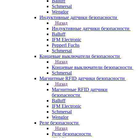
Balluff
Schmersal
Wenglor
Индуктивные датчики безопасности
Назад
Индуктивные датчики безопасности
Balluff
IFM Electronic
Pepperl Fuchs
Schmersal
Концевые выключатели безопасности
Назад
Концевые выключатели безопасности
Schmersal
Магнитные RFID датчики безопасности
Назад
Магнитные RFID датчики
безопасности
Balluff
IFM Electronic
Schmersal
Wenglor
Реле безопасности
Назад
Реле безопасности