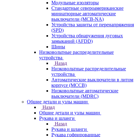
Модульные изоляторы
Стандартные североамериканские
миниатюрные автоматические
выключатели (MCB-NA)
Устройства защиты от перенапряжения
(SPD)
Устройства обнаружения дуговых
замыканий (AFDD)
Шины
Низковольтные распределительные
устройства
Назад
Низковольтные распределительные
устройства
Автоматические выключатели в литом
корпусе (MCCB)
Низковольтные автоматические
выключатели (MDRC)
Общие детали и узлы машин
Назад
Общие детали и узлы машин
Рукава и шланги
Назад
Рукава и шланги
Рукава гофрированные