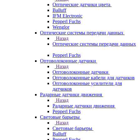
Оптические датчики цвета
Balluff
IFM Electronic
Pepperl Fuchs
Wenglor
Оптические системы передачи данных
Назад
Оптические системы передачи данных
Pepperl Fuchs
Оптоволоконные датчики
Назад
Оптоволоконные датчики
Оптоволоконные кабели для датчиков
Оптоволоконные усилители для
датчиков
Радарные датчики движения
Назад
Радарные датчики движения
Pepperl Fuchs
Световые барьеры
Назад
Световые барьеры
Balluff
Pepperl Fuchs