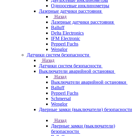
Двухосевые инклинометры
Одноосевые инклинометры
Лазерные датчики расстояния
Назад
Лазерные датчики расстояния
Balluff
Delta Electronics
IFM Electronic
Pepperl Fuchs
Wenglor
Датчики систем безопасности
Назад
Датчики систем безопасности
Выключатели аварийной остановки
Назад
Выключатели аварийной остановки
Balluff
Pepperl Fuchs
Schmersal
Wenglor
Дверные замки (выключатели) безопасности
Назад
Дверные замки (выключатели)
безопасности