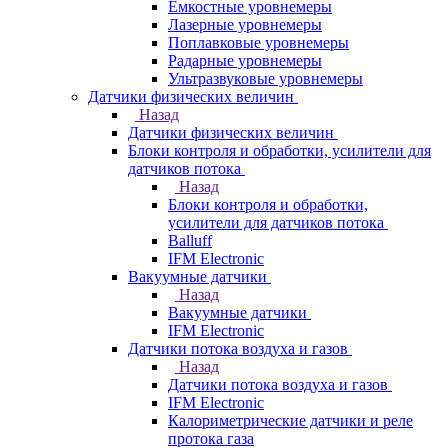
Емкостные уровнемеры
Лазерные уровнемеры
Поплавковые уровнемеры
Радарные уровнемеры
Ультразвуковые уровнемеры
Датчики физических величин
Назад
Датчики физических величин
Блоки контроля и обработки, усилители для
датчиков потока
Назад
Блоки контроля и обработки,
усилители для датчиков потока
Balluff
IFM Electronic
Вакуумные датчики
Назад
Вакуумные датчики
IFM Electronic
Датчики потока воздуха и газов
Назад
Датчики потока воздуха и газов
IFM Electronic
Калориметрические датчики и реле
протока газа