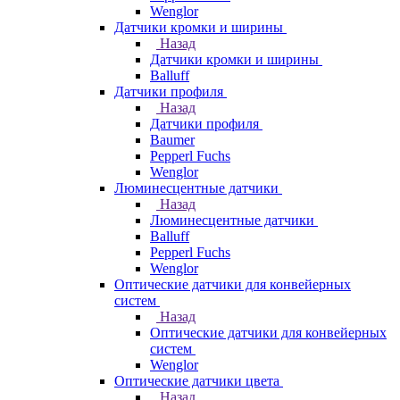
Wenglor
Датчики кромки и ширины
Назад
Датчики кромки и ширины
Balluff
Датчики профиля
Назад
Датчики профиля
Baumer
Pepperl Fuchs
Wenglor
Люминесцентные датчики
Назад
Люминесцентные датчики
Balluff
Pepperl Fuchs
Wenglor
Оптические датчики для конвейерных
систем
Назад
Оптические датчики для конвейерных
систем
Wenglor
Оптические датчики цвета
Назад