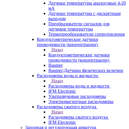
Датчики температуры аналоговые 4-20
мА
Датчики температуры с дискретным
выходом
Преобразователи сигналов для
датчиков температуры
Термопреобразователи сопротивления
Кондуктометрические датчики
проводимости (концентрации)
Назад
Кондуктометрические датчики
проводимости (концентрации)
Baumer
Baumer;Датчики физических величин
Расходомеры воды и жидкости
Назад
Расходомеры воды и жидкости
IFM Electronic
Ультразвуковые расходомеры
Электромагнитные расходомеры
Расходомеры сжатого воздуха
Назад
Расходомеры сжатого воздуха
IFM Electronic
Запорная и регулирующая арматура