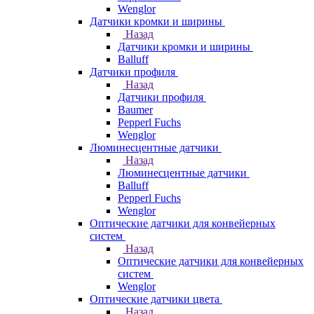
Wenglor
Датчики кромки и ширины
Назад
Датчики кромки и ширины
Balluff
Датчики профиля
Назад
Датчики профиля
Baumer
Pepperl Fuchs
Wenglor
Люминесцентные датчики
Назад
Люминесцентные датчики
Balluff
Pepperl Fuchs
Wenglor
Оптические датчики для конвейерных
систем
Назад
Оптические датчики для конвейерных
систем
Wenglor
Оптические датчики цвета
Назад