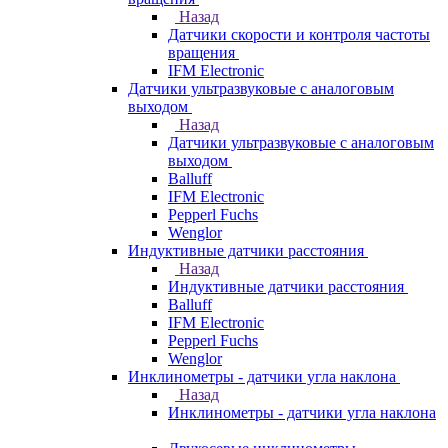
Назад
Датчики скорости и контроля частоты
вращения
IFM Electronic
Датчики ультразвуковые с аналоговым
выходом
Назад
Датчики ультразвуковые с аналоговым
выходом
Balluff
IFM Electronic
Pepperl Fuchs
Wenglor
Индуктивные датчики расстояния
Назад
Индуктивные датчики расстояния
Balluff
IFM Electronic
Pepperl Fuchs
Wenglor
Инклинометры - датчики угла наклона
Назад
Инклинометры - датчики угла наклона