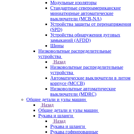
Модульные изоляторы
Стандартные североамериканские
миниатюрные автоматические
выключатели (MCB-NA)
Устройства защиты от перенапряжения
(SPD)
Устройства обнаружения дуговых
замыканий (AFDD)
Шины
Низковольтные распределительные
устройства
Назад
Низковольтные распределительные
устройства
Автоматические выключатели в литом
корпусе (MCCB)
Низковольтные автоматические
выключатели (MDRC)
Общие детали и узлы машин
Назад
Общие детали и узлы машин
Рукава и шланги
Назад
Рукава и шланги
Рукава гофрированные