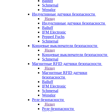
Balluff
Schmersal
Wenglor
Индуктивные датчики безопасности
Назад
Индуктивные датчики безопасности
Balluff
IFM Electronic
Pepperl Fuchs
Schmersal
Концевые выключатели безопасности
Назад
Концевые выключатели безопасности
Schmersal
Магнитные RFID датчики безопасности
Назад
Магнитные RFID датчики
безопасности
Balluff
IFM Electronic
Schmersal
Wenglor
Реле безопасности
Назад
Реле безопасности