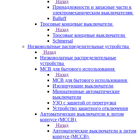
Назад
Принадлежности и запасные части к
электромеханическим выключателям
Balluff
Тросовые концевые выключатели
Назад
Тросовые концевые выключатели
Schmersal
Низковольтные распределительные устройства
Назад
Низковольтные распределительные
устройства
MCB для бытового использования
Назад
MCB для бытового использования
Изолирующие выключатели
Миниатюрные автоматические
выключатели
УЗО с защитой от перегрузки
Устройство защитного отключения
Автоматические выключатели в литом
корпусе (MCCB)
Назад
Автоматические выключатели в литом
корпусе (MCCB)