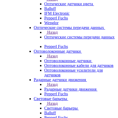
Оптические датчики цвета
Balluff
IFM Electronic
Pepperl Fuchs
Wenglor
Оптические системы передачи данных
Назад
Оптические системы передачи данных
Pepperl Fuchs
Оптоволоконные датчики
Назад
Оптоволоконные датчики
Оптоволоконные кабели для датчиков
Оптоволоконные усилители для
датчиков
Радарные датчики движения
Назад
Радарные датчики движения
Pepperl Fuchs
Световые барьеры
Назад
Световые барьеры
Balluff
Pepperl Fuchs