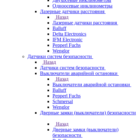
Двухосевые инклинометры
Одноосевые инклинометры
Лазерные датчики расстояния
Назад
Лазерные датчики расстояния
Balluff
Delta Electronics
IFM Electronic
Pepperl Fuchs
Wenglor
Датчики систем безопасности
Назад
Датчики систем безопасности
Выключатели аварийной остановки
Назад
Выключатели аварийной остановки
Balluff
Pepperl Fuchs
Schmersal
Wenglor
Дверные замки (выключатели) безопасности
Назад
Дверные замки (выключатели)
безопасности