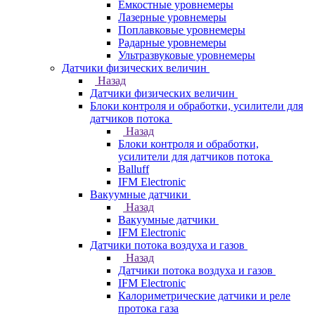
Емкостные уровнемеры
Лазерные уровнемеры
Поплавковые уровнемеры
Радарные уровнемеры
Ультразвуковые уровнемеры
Датчики физических величин
Назад
Датчики физических величин
Блоки контроля и обработки, усилители для
датчиков потока
Назад
Блоки контроля и обработки,
усилители для датчиков потока
Balluff
IFM Electronic
Вакуумные датчики
Назад
Вакуумные датчики
IFM Electronic
Датчики потока воздуха и газов
Назад
Датчики потока воздуха и газов
IFM Electronic
Калориметрические датчики и реле
протока газа