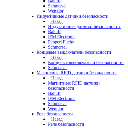
Balluff
Schmersal
Wenglor
Индуктивные датчики безопасности
Назад
Индуктивные датчики безопасности
Balluff
IFM Electronic
Pepperl Fuchs
Schmersal
Концевые выключатели безопасности
Назад
Концевые выключатели безопасности
Schmersal
Магнитные RFID датчики безопасности
Назад
Магнитные RFID датчики
безопасности
Balluff
IFM Electronic
Schmersal
Wenglor
Реле безопасности
Назад
Реле безопасности