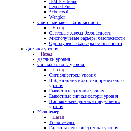
IFM Electronic
Pepperl Fuchs
Schmersal
Wenglor
Световые завесы безопасности
Назад
Световые завесы безопасности
Многолучевые барьеры безопасности
Однолучевые барьеры безопасности
Датчики уровня
Назад
Датчики уровня
Сигнализаторы уровня
Назад
Сигнализаторы уровня
Вибрационные датчики предельного
уровня
Емкостные датчики уровня
Емкостные сигнализаторы уровня
Поплавковые датчики предельного
уровня
Уровнемеры
Назад
Уровнемеры
Гидростатические датчики уровня