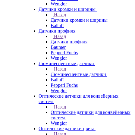
Wenglor
Датчики кромки и ширины
Назад
Датчики кромки и ширины
Balluff
Датчики профиля
Назад
Датчики профиля
Baumer
Pepperl Fuchs
Wenglor
Люминесцентные датчики
Назад
Люминесцентные датчики
Balluff
Pepperl Fuchs
Wenglor
Оптические датчики для конвейерных
систем
Назад
Оптические датчики для конвейерных
систем
Wenglor
Оптические датчики цвета
Назад