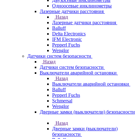
Двухосевые инклинометры
Одноосевые инклинометры
Лазерные датчики расстояния
Назад
Лазерные датчики расстояния
Balluff
Delta Electronics
IFM Electronic
Pepperl Fuchs
Wenglor
Датчики систем безопасности
Назад
Датчики систем безопасности
Выключатели аварийной остановки
Назад
Выключатели аварийной остановки
Balluff
Pepperl Fuchs
Schmersal
Wenglor
Дверные замки (выключатели) безопасности
Назад
Дверные замки (выключатели)
безопасности