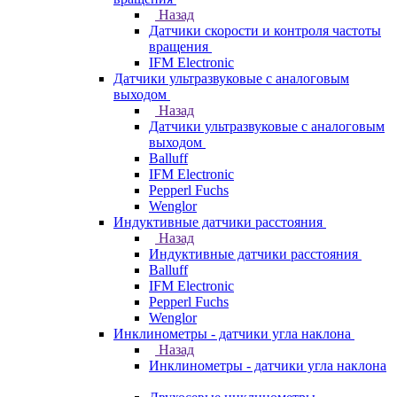
Назад
Датчики скорости и контроля частоты
вращения
IFM Electronic
Датчики ультразвуковые с аналоговым
выходом
Назад
Датчики ультразвуковые с аналоговым
выходом
Balluff
IFM Electronic
Pepperl Fuchs
Wenglor
Индуктивные датчики расстояния
Назад
Индуктивные датчики расстояния
Balluff
IFM Electronic
Pepperl Fuchs
Wenglor
Инклинометры - датчики угла наклона
Назад
Инклинометры - датчики угла наклона