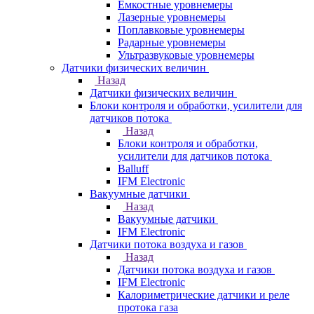
Емкостные уровнемеры
Лазерные уровнемеры
Поплавковые уровнемеры
Радарные уровнемеры
Ультразвуковые уровнемеры
Датчики физических величин
Назад
Датчики физических величин
Блоки контроля и обработки, усилители для
датчиков потока
Назад
Блоки контроля и обработки,
усилители для датчиков потока
Balluff
IFM Electronic
Вакуумные датчики
Назад
Вакуумные датчики
IFM Electronic
Датчики потока воздуха и газов
Назад
Датчики потока воздуха и газов
IFM Electronic
Калориметрические датчики и реле
протока газа