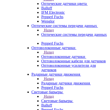
Оптические датчики цвета
Balluff
IFM Electronic
Pepperl Fuchs
Wenglor
Оптические системы передачи данных
Назад
Оптические системы передачи данных
Pepperl Fuchs
Оптоволоконные датчики
Назад
Оптоволоконные датчики
Оптоволоконные кабели для датчиков
Оптоволоконные усилители для
датчиков
Радарные датчики движения
Назад
Радарные датчики движения
Pepperl Fuchs
Световые барьеры
Назад
Световые барьеры
Balluff
Pepperl Fuchs