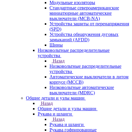
Модульные изоляторы
Стандартные североамериканские
миниатюрные автоматические
выключатели (MCB-NA)
Устройства защиты от перенапряжения
(SPD)
Устройства обнаружения дуговых
замыканий (AFDD)
Шины
Низковольтные распределительные
устройства
Назад
Низковольтные распределительные
устройства
Автоматические выключатели в литом
корпусе (MCCB)
Низковольтные автоматические
выключатели (MDRC)
Общие детали и узлы машин
Назад
Общие детали и узлы машин
Рукава и шланги
Назад
Рукава и шланги
Рукава гофрированные