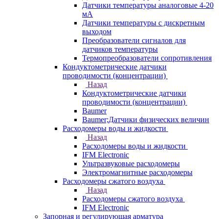
Датчики температуры аналоговые 4-20
мА
Датчики температуры с дискретным
выходом
Преобразователи сигналов для
датчиков температуры
Термопреобразователи сопротивления
Кондуктометрические датчики
проводимости (концентрации)
Назад
Кондуктометрические датчики
проводимости (концентрации)
Baumer
Baumer;Датчики физических величин
Расходомеры воды и жидкости
Назад
Расходомеры воды и жидкости
IFM Electronic
Ультразвуковые расходомеры
Электромагнитные расходомеры
Расходомеры сжатого воздуха
Назад
Расходомеры сжатого воздуха
IFM Electronic
Запорная и регулирующая арматура