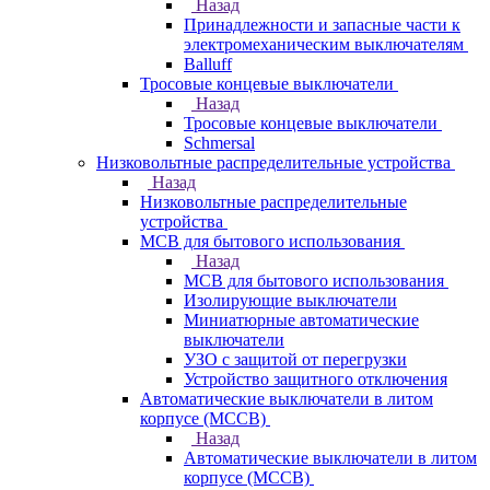
Назад
Принадлежности и запасные части к
электромеханическим выключателям
Balluff
Тросовые концевые выключатели
Назад
Тросовые концевые выключатели
Schmersal
Низковольтные распределительные устройства
Назад
Низковольтные распределительные
устройства
MCB для бытового использования
Назад
MCB для бытового использования
Изолирующие выключатели
Миниатюрные автоматические
выключатели
УЗО с защитой от перегрузки
Устройство защитного отключения
Автоматические выключатели в литом
корпусе (MCCB)
Назад
Автоматические выключатели в литом
корпусе (MCCB)