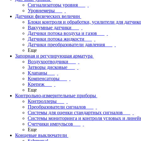
Сигнализаторы уровня
Уровнемеры
Датчики физических величин
Блоки контроля и обработки, усилители для датчик
Вакуумные датчики
Датчики потока воздуха и газов
Датчики потока жидкости
Датчики преобразователи давления
Еще
Запорная и регулирующая арматура
Воздухоотводчики
Затворы дисковые
Клапаны
Компенсаторы
Крепеж
Еще
Контрольно-измерительные приборы
Контроллеры
Преобразователи сигналов
Системы для оценки стандартных сигналов
Системы мониторинга и контроля угловых и лине
Счетчики импульсов
Еще
Концевые выключатели
Schmersal