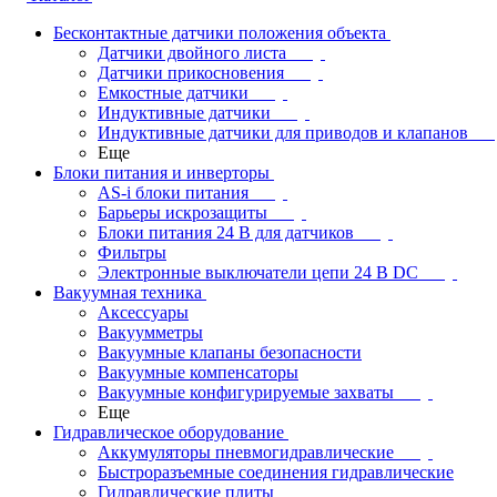
Бесконтактные датчики положения объекта
Датчики двойного листа
Датчики прикосновения
Емкостные датчики
Индуктивные датчики
Индуктивные датчики для приводов и клапанов
Еще
Блоки питания и инверторы
AS-i блоки питания
Барьеры искрозащиты
Блоки питания 24 В для датчиков
Фильтры
Электронные выключатели цепи 24 В DC
Вакуумная техника
Аксессуары
Вакуумметры
Вакуумные клапаны безопасности
Вакуумные компенсаторы
Вакуумные конфигурируемые захваты
Еще
Гидравлическое оборудование
Аккумуляторы пневмогидравлические
Быстроразъемные соединения гидравлические
Гидравлические плиты