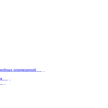
инейных перемещений
ия