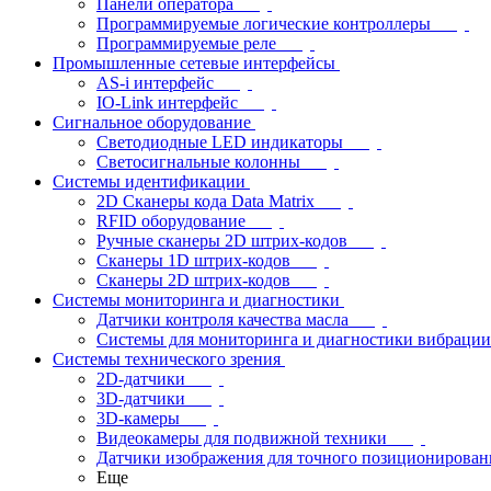
Панели оператора
Программируемые логические контроллеры
Программируемые реле
Промышленные сетевые интерфейсы
AS-i интерфейс
IO-Link интерфейс
Сигнальное оборудование
Светодиодные LED индикаторы
Светосигнальные колонны
Системы идентификации
2D Сканеры кода Data Matrix
RFID оборудование
Ручные сканеры 2D штрих-кодов
Сканеры 1D штрих-кодов
Сканеры 2D штрих-кодов
Системы мониторинга и диагностики
Датчики контроля качества масла
Системы для мониторинга и диагностики вибрации
Системы технического зрения
2D-датчики
3D-датчики
3D-камеры
Видеокамеры для подвижной техники
Датчики изображения для точного позиционирован
Еще