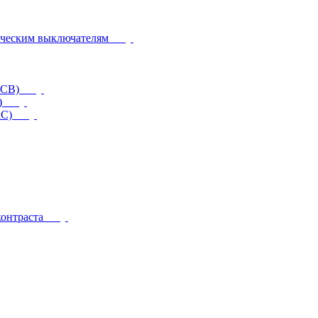
ическим выключателям
CCB)
)
RC)
контраста