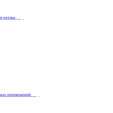
ов потока
йных перемещений