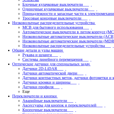
Блочные кулачковые выключатели
Одиночные кулачковые выключатели
Принадлежности и запасные части к электромехан
Тросовые концевые выключатели
Низковольтные распределительные устройства
MCB для бытового использования
Автоматические выключатели в литом корпусе (M
Низковольтные автоматические выключатели (ACB
Низковольтные автоматические выключатели (MD
Низковольтные распределительные устройства
Общие детали и узлы машин
Рукава и шланги
Системы линейного перемещения
Оптические датчики для специальных задач
Датчики 2D-LiDAR
Датчики автоматической двери
Датчики контрастных меток, датчики фотометки и 
Датчики кромки и ширины
Датчики профиля
Еще
Переключатели и кнопки
Аварийные выключатели
Аксессуары для кнопок и переключателей
Кнопочные выключатели