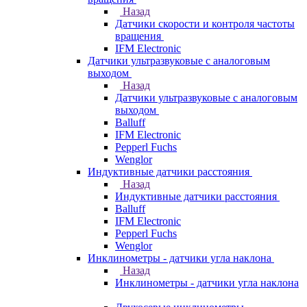
Назад
Датчики скорости и контроля частоты
вращения
IFM Electronic
Датчики ультразвуковые с аналоговым
выходом
Назад
Датчики ультразвуковые с аналоговым
выходом
Balluff
IFM Electronic
Pepperl Fuchs
Wenglor
Индуктивные датчики расстояния
Назад
Индуктивные датчики расстояния
Balluff
IFM Electronic
Pepperl Fuchs
Wenglor
Инклинометры - датчики угла наклона
Назад
Инклинометры - датчики угла наклона