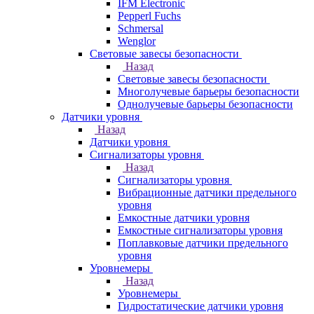
IFM Electronic
Pepperl Fuchs
Schmersal
Wenglor
Световые завесы безопасности
Назад
Световые завесы безопасности
Многолучевые барьеры безопасности
Однолучевые барьеры безопасности
Датчики уровня
Назад
Датчики уровня
Сигнализаторы уровня
Назад
Сигнализаторы уровня
Вибрационные датчики предельного
уровня
Емкостные датчики уровня
Емкостные сигнализаторы уровня
Поплавковые датчики предельного
уровня
Уровнемеры
Назад
Уровнемеры
Гидростатические датчики уровня