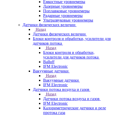
Емкостные уровнемеры
Лазерные уровнемеры
Поплавковые уровнемеры
Радарные уровнемеры
Ультразвуковые уровнемеры
Датчики физических величин
Назад
Датчики физических величин
Блоки контроля и обработки, усилители для
датчиков потока
Назад
Блоки контроля и обработки,
усилители для датчиков потока
Balluff
IFM Electronic
Вакуумные датчики
Назад
Вакуумные датчики
IFM Electronic
Датчики потока воздуха и газов
Назад
Датчики потока воздуха и газов
IFM Electronic
Калориметрические датчики и реле
протока газа