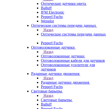
Оптические датчики цвета
Balluff
IFM Electronic
Pepperl Fuchs
Wenglor
Оптические системы передачи данных
Назад
Оптические системы передачи данных
Pepperl Fuchs
Оптоволоконные датчики
Назад
Оптоволоконные датчики
Оптоволоконные кабели для датчиков
Оптоволоконные усилители для
датчиков
Радарные датчики движения
Назад
Радарные датчики движения
Pepperl Fuchs
Световые барьеры
Назад
Световые барьеры
Balluff
Pepperl Fuchs