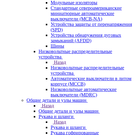
Модульные изоляторы
Стандартные североамериканские
миниатюрные автоматические
выключатели (MCB-NA)
Устройства защиты от перенапряжения
(SPD)
Устройства обнаружения дуговых
замыканий (AFDD)
Шины
Низковольтные распределительные
устройства
Назад
Низковольтные распределительные
устройства
Автоматические выключатели в литом
корпусе (MCCB)
Низковольтные автоматические
выключатели (MDRC)
Общие детали и узлы машин
Назад
Общие детали и узлы машин
Рукава и шланги
Назад
Рукава и шланги
Рукава гофрированные