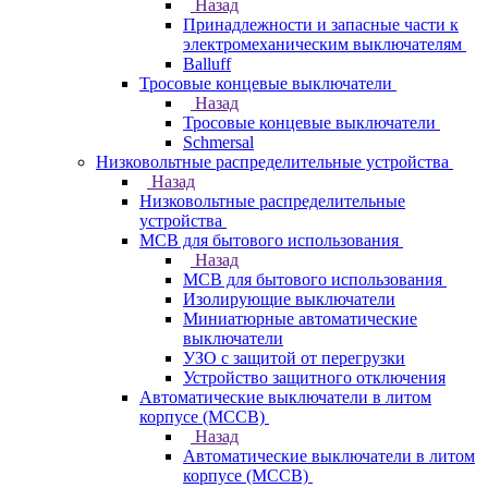
Назад
Принадлежности и запасные части к
электромеханическим выключателям
Balluff
Тросовые концевые выключатели
Назад
Тросовые концевые выключатели
Schmersal
Низковольтные распределительные устройства
Назад
Низковольтные распределительные
устройства
MCB для бытового использования
Назад
MCB для бытового использования
Изолирующие выключатели
Миниатюрные автоматические
выключатели
УЗО с защитой от перегрузки
Устройство защитного отключения
Автоматические выключатели в литом
корпусе (MCCB)
Назад
Автоматические выключатели в литом
корпусе (MCCB)