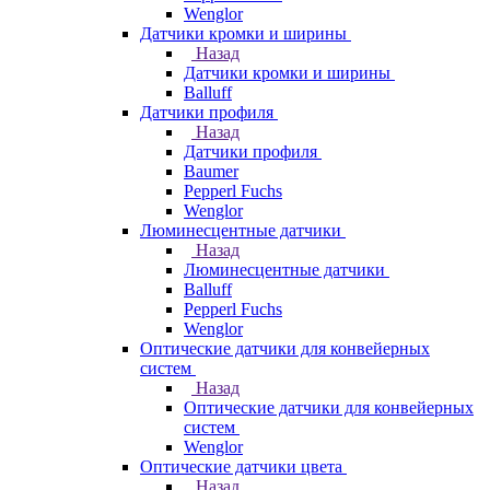
Wenglor
Датчики кромки и ширины
Назад
Датчики кромки и ширины
Balluff
Датчики профиля
Назад
Датчики профиля
Baumer
Pepperl Fuchs
Wenglor
Люминесцентные датчики
Назад
Люминесцентные датчики
Balluff
Pepperl Fuchs
Wenglor
Оптические датчики для конвейерных
систем
Назад
Оптические датчики для конвейерных
систем
Wenglor
Оптические датчики цвета
Назад