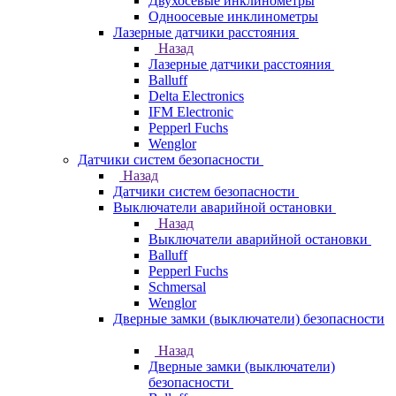
Двухосевые инклинометры
Одноосевые инклинометры
Лазерные датчики расстояния
Назад
Лазерные датчики расстояния
Balluff
Delta Electronics
IFM Electronic
Pepperl Fuchs
Wenglor
Датчики систем безопасности
Назад
Датчики систем безопасности
Выключатели аварийной остановки
Назад
Выключатели аварийной остановки
Balluff
Pepperl Fuchs
Schmersal
Wenglor
Дверные замки (выключатели) безопасности
Назад
Дверные замки (выключатели)
безопасности