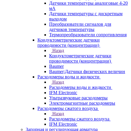
Датчики температуры аналоговые 4-20
мА
Датчики температуры с дискретным
выходом
Преобразователи сигналов для
датчиков температуры
Термопреобразователи сопротивления
Кондуктометрические датчики
проводимости (концентрации)
Назад
Кондуктометрические датчики
проводимости (концентрации)
Baumer
Baumer;Датчики физических величин
Расходомеры воды и жидкости
Назад
Расходомеры воды и жидкости
IFM Electronic
Ультразвуковые расходомеры
Электромагнитные расходомеры
Расходомеры сжатого воздуха
Назад
Расходомеры сжатого воздуха
IFM Electronic
Запорная и регулирующая арматура