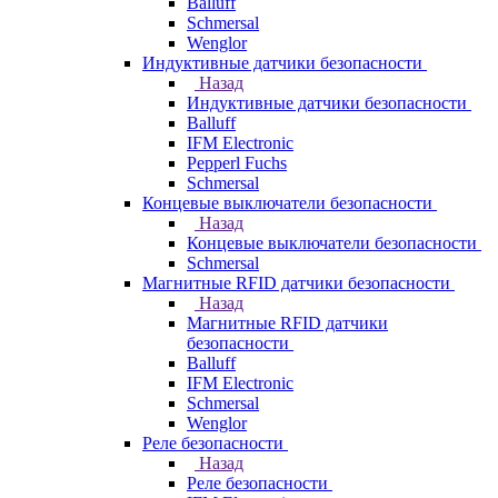
Balluff
Schmersal
Wenglor
Индуктивные датчики безопасности
Назад
Индуктивные датчики безопасности
Balluff
IFM Electronic
Pepperl Fuchs
Schmersal
Концевые выключатели безопасности
Назад
Концевые выключатели безопасности
Schmersal
Магнитные RFID датчики безопасности
Назад
Магнитные RFID датчики
безопасности
Balluff
IFM Electronic
Schmersal
Wenglor
Реле безопасности
Назад
Реле безопасности