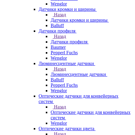
Wenglor
Датчики кромки и ширины
Назад
Датчики кромки и ширины
Balluff
Датчики профиля
Назад
Датчики профиля
Baumer
Pepperl Fuchs
Wenglor
Люминесцентные датчики
Назад
Люминесцентные датчики
Balluff
Pepperl Fuchs
Wenglor
Оптические датчики для конвейерных
систем
Назад
Оптические датчики для конвейерных
систем
Wenglor
Оптические датчики цвета
Назад