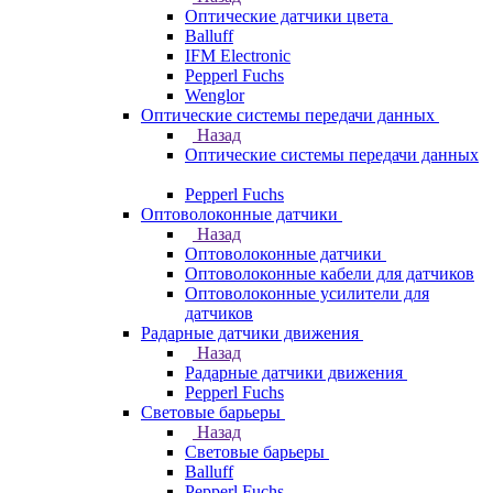
Оптические датчики цвета
Balluff
IFM Electronic
Pepperl Fuchs
Wenglor
Оптические системы передачи данных
Назад
Оптические системы передачи данных
Pepperl Fuchs
Оптоволоконные датчики
Назад
Оптоволоконные датчики
Оптоволоконные кабели для датчиков
Оптоволоконные усилители для
датчиков
Радарные датчики движения
Назад
Радарные датчики движения
Pepperl Fuchs
Световые барьеры
Назад
Световые барьеры
Balluff
Pepperl Fuchs