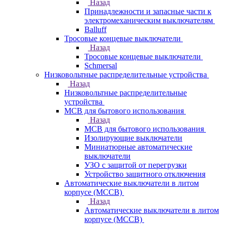
Назад
Принадлежности и запасные части к
электромеханическим выключателям
Balluff
Тросовые концевые выключатели
Назад
Тросовые концевые выключатели
Schmersal
Низковольтные распределительные устройства
Назад
Низковольтные распределительные
устройства
MCB для бытового использования
Назад
MCB для бытового использования
Изолирующие выключатели
Миниатюрные автоматические
выключатели
УЗО с защитой от перегрузки
Устройство защитного отключения
Автоматические выключатели в литом
корпусе (MCCB)
Назад
Автоматические выключатели в литом
корпусе (MCCB)