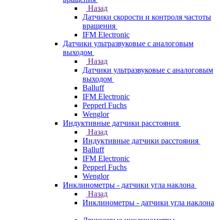
Назад
Датчики скорости и контроля частоты
вращения
IFM Electronic
Датчики ультразвуковые с аналоговым
выходом
Назад
Датчики ультразвуковые с аналоговым
выходом
Balluff
IFM Electronic
Pepperl Fuchs
Wenglor
Индуктивные датчики расстояния
Назад
Индуктивные датчики расстояния
Balluff
IFM Electronic
Pepperl Fuchs
Wenglor
Инклинометры - датчики угла наклона
Назад
Инклинометры - датчики угла наклона