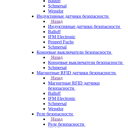
Balluff
Schmersal
Wenglor
Индуктивные датчики безопасности
Назад
Индуктивные датчики безопасности
Balluff
IFM Electronic
Pepperl Fuchs
Schmersal
Концевые выключатели безопасности
Назад
Концевые выключатели безопасности
Schmersal
Магнитные RFID датчики безопасности
Назад
Магнитные RFID датчики
безопасности
Balluff
IFM Electronic
Schmersal
Wenglor
Реле безопасности
Назад
Реле безопасности