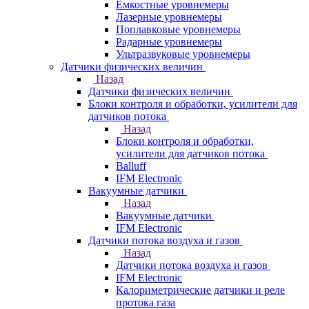
Емкостные уровнемеры
Лазерные уровнемеры
Поплавковые уровнемеры
Радарные уровнемеры
Ультразвуковые уровнемеры
Датчики физических величин
Назад
Датчики физических величин
Блоки контроля и обработки, усилители для
датчиков потока
Назад
Блоки контроля и обработки,
усилители для датчиков потока
Balluff
IFM Electronic
Вакуумные датчики
Назад
Вакуумные датчики
IFM Electronic
Датчики потока воздуха и газов
Назад
Датчики потока воздуха и газов
IFM Electronic
Калориметрические датчики и реле
протока газа