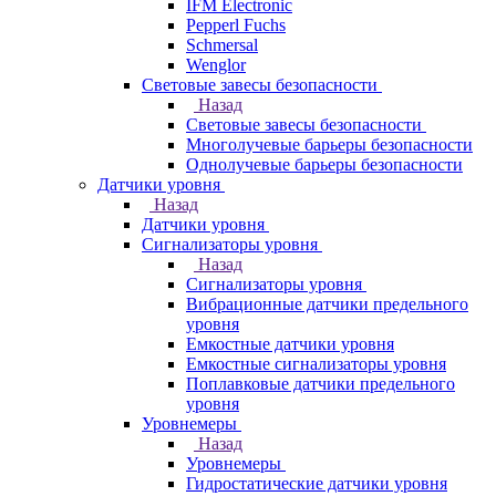
IFM Electronic
Pepperl Fuchs
Schmersal
Wenglor
Световые завесы безопасности
Назад
Световые завесы безопасности
Многолучевые барьеры безопасности
Однолучевые барьеры безопасности
Датчики уровня
Назад
Датчики уровня
Сигнализаторы уровня
Назад
Сигнализаторы уровня
Вибрационные датчики предельного
уровня
Емкостные датчики уровня
Емкостные сигнализаторы уровня
Поплавковые датчики предельного
уровня
Уровнемеры
Назад
Уровнемеры
Гидростатические датчики уровня