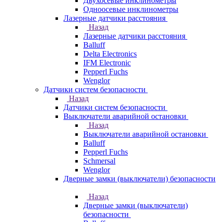
Двухосевые инклинометры
Одноосевые инклинометры
Лазерные датчики расстояния
Назад
Лазерные датчики расстояния
Balluff
Delta Electronics
IFM Electronic
Pepperl Fuchs
Wenglor
Датчики систем безопасности
Назад
Датчики систем безопасности
Выключатели аварийной остановки
Назад
Выключатели аварийной остановки
Balluff
Pepperl Fuchs
Schmersal
Wenglor
Дверные замки (выключатели) безопасности
Назад
Дверные замки (выключатели)
безопасности