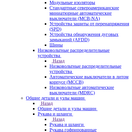
Модульные изоляторы
Стандартные североамериканские
миниатюрные автоматические
выключатели (MCB-NA)
Устройства защиты от перенапряжения
(SPD)
Устройства обнаружения дуговых
замыканий (AFDD)
Шины
Низковольтные распределительные
устройства
Назад
Низковольтные распределительные
устройства
Автоматические выключатели в литом
корпусе (MCCB)
Низковольтные автоматические
выключатели (MDRC)
Общие детали и узлы машин
Назад
Общие детали и узлы машин
Рукава и шланги
Назад
Рукава и шланги
Рукава гофрированные