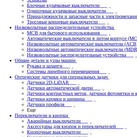
Блочные кулачковые выключатели
Одиночные кулачковые выключатели
Принадлежности и запасные части к электромехан
Тросовые концевые выключатели
Низковольтные распределительные устройства
MCB для бытового использования
Автоматические выключатели в литом корпусе (M
Низковольтные автоматические выключатели (ACB
Низковольтные автоматические выключатели (MD
Низковольтные распределительные устройства
Общие детали и узлы машин
Рукава и шланги
Системы линейного перемещения
Оптические датчики для специальных задач
Датчики 2D-LiDAR
Датчики автоматической двери
Датчики контрастных меток, датчики фотометки и 
Датчики кромки и ширины
Датчики профиля
Еще
Переключатели и кнопки
Аварийные выключатели
Аксессуары для кнопок и переключателей
Кнопочные выключатели