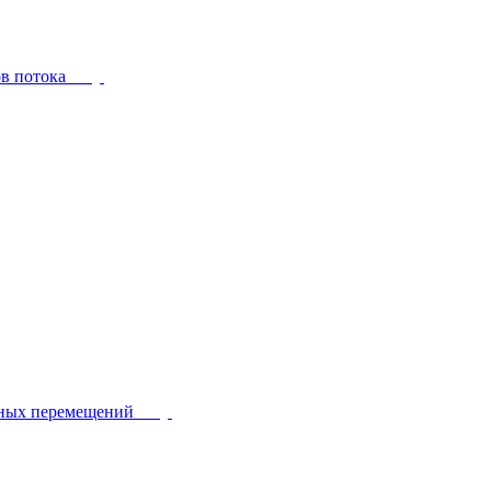
ов потока
йных перемещений