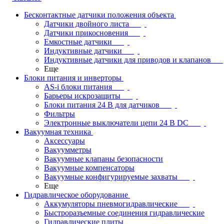
Бесконтактные датчики положения объекта
Датчики двойного листа
Датчики прикосновения
Емкостные датчики
Индуктивные датчики
Индуктивные датчики для приводов и клапанов
Еще
Блоки питания и инверторы
AS-i блоки питания
Барьеры искрозащиты
Блоки питания 24 В для датчиков
Фильтры
Электронные выключатели цепи 24 В DC
Вакуумная техника
Аксессуары
Вакуумметры
Вакуумные клапаны безопасности
Вакуумные компенсаторы
Вакуумные конфигурируемые захваты
Еще
Гидравлическое оборудование
Аккумуляторы пневмогидравлические
Быстроразъемные соединения гидравлические
Гидравлические плиты