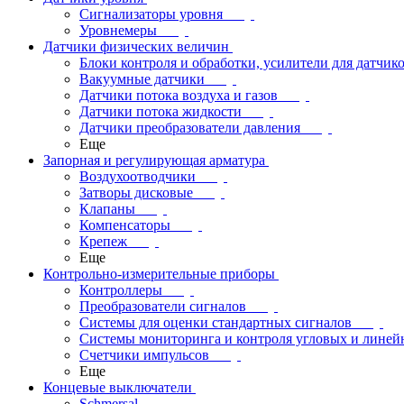
Сигнализаторы уровня
Уровнемеры
Датчики физических величин
Блоки контроля и обработки, усилители для датчик
Вакуумные датчики
Датчики потока воздуха и газов
Датчики потока жидкости
Датчики преобразователи давления
Еще
Запорная и регулирующая арматура
Воздухоотводчики
Затворы дисковые
Клапаны
Компенсаторы
Крепеж
Еще
Контрольно-измерительные приборы
Контроллеры
Преобразователи сигналов
Системы для оценки стандартных сигналов
Системы мониторинга и контроля угловых и лине
Счетчики импульсов
Еще
Концевые выключатели
Schmersal