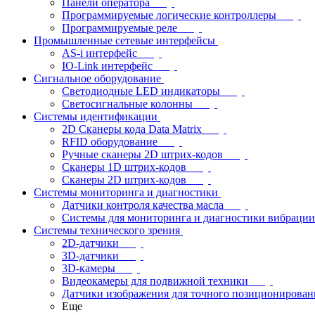
Панели оператора
Программируемые логические контроллеры
Программируемые реле
Промышленные сетевые интерфейсы
AS-i интерфейс
IO-Link интерфейс
Сигнальное оборудование
Светодиодные LED индикаторы
Светосигнальные колонны
Системы идентификации
2D Сканеры кода Data Matrix
RFID оборудование
Ручные сканеры 2D штрих-кодов
Сканеры 1D штрих-кодов
Сканеры 2D штрих-кодов
Системы мониторинга и диагностики
Датчики контроля качества масла
Системы для мониторинга и диагностики вибрации
Системы технического зрения
2D-датчики
3D-датчики
3D-камеры
Видеокамеры для подвижной техники
Датчики изображения для точного позиционирован
Еще