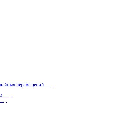
инейных перемещений
ия