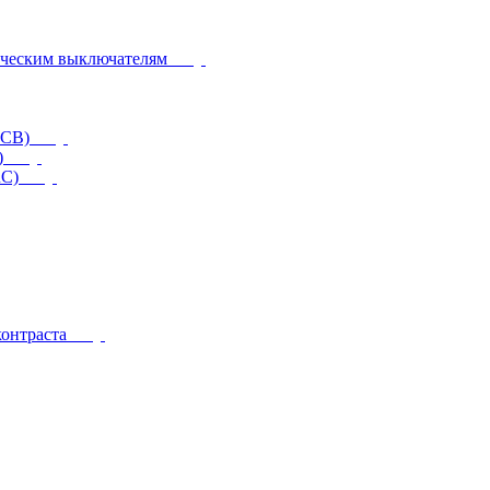
ическим выключателям
CCB)
)
RC)
контраста