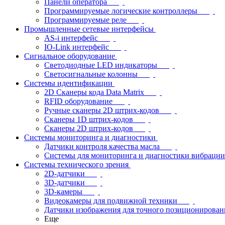
Панели оператора
Программируемые логические контроллеры
Программируемые реле
Промышленные сетевые интерфейсы
AS-i интерфейс
IO-Link интерфейс
Сигнальное оборудование
Светодиодные LED индикаторы
Светосигнальные колонны
Системы идентификации
2D Сканеры кода Data Matrix
RFID оборудование
Ручные сканеры 2D штрих-кодов
Сканеры 1D штрих-кодов
Сканеры 2D штрих-кодов
Системы мониторинга и диагностики
Датчики контроля качества масла
Системы для мониторинга и диагностики вибрации
Системы технического зрения
2D-датчики
3D-датчики
3D-камеры
Видеокамеры для подвижной техники
Датчики изображения для точного позиционирован
Еще