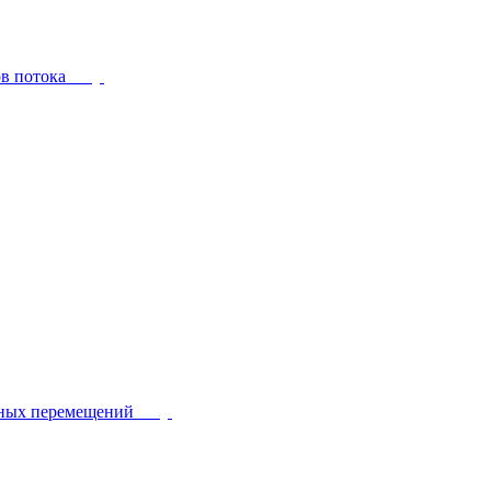
ов потока
йных перемещений