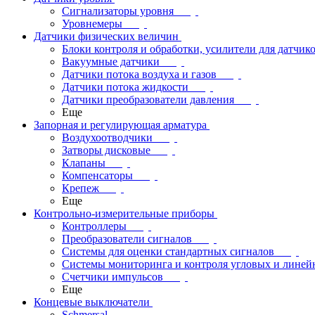
Сигнализаторы уровня
Уровнемеры
Датчики физических величин
Блоки контроля и обработки, усилители для датчик
Вакуумные датчики
Датчики потока воздуха и газов
Датчики потока жидкости
Датчики преобразователи давления
Еще
Запорная и регулирующая арматура
Воздухоотводчики
Затворы дисковые
Клапаны
Компенсаторы
Крепеж
Еще
Контрольно-измерительные приборы
Контроллеры
Преобразователи сигналов
Системы для оценки стандартных сигналов
Системы мониторинга и контроля угловых и лине
Счетчики импульсов
Еще
Концевые выключатели
Schmersal