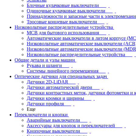
Блочные кулачковые выключатели
Одиночные кулачковые выключатели
Принадлежности и запасные части к электромехан
Тросовые концевые выключатели
Низковольтные распределительные устройства
MCB для бытового использования
Автоматические выключатели в литом корпусе (M
Низковольтные автоматические выключатели (ACB
Низковольтные автоматические выключатели (MD
Низковольтные распределительные устройства
Общие детали и узлы машин
Рукава и шланги
Системы линейного перемещения
Оптические датчики для специальных задач
Датчики 2D-LiDAR
Датчики автоматической двери
Датчики контрастных меток, датчики фотометки и 
Датчики кромки и ширины
Датчики профиля
Еще
Переключатели и кнопки
Аварийные выключатели
Аксессуары для кнопок и переключателей
Кнопочные выключатели