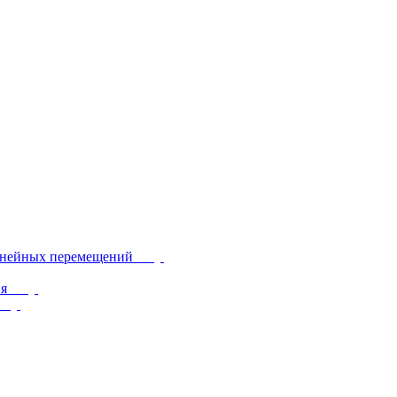
инейных перемещений
ия