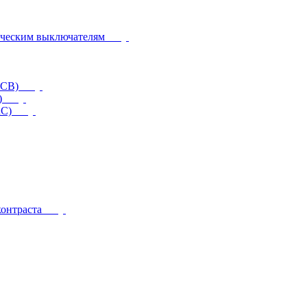
ическим выключателям
CCB)
)
RC)
контраста