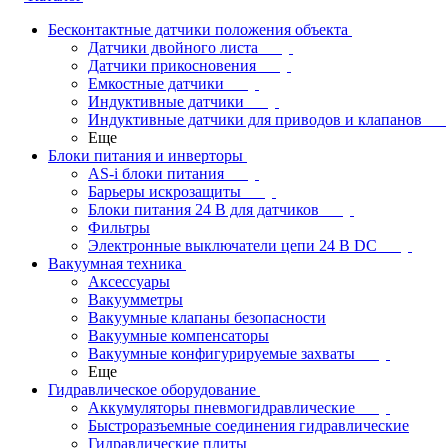
Бесконтактные датчики положения объекта
Датчики двойного листа
Датчики прикосновения
Емкостные датчики
Индуктивные датчики
Индуктивные датчики для приводов и клапанов
Еще
Блоки питания и инверторы
AS-i блоки питания
Барьеры искрозащиты
Блоки питания 24 В для датчиков
Фильтры
Электронные выключатели цепи 24 В DC
Вакуумная техника
Аксессуары
Вакуумметры
Вакуумные клапаны безопасности
Вакуумные компенсаторы
Вакуумные конфигурируемые захваты
Еще
Гидравлическое оборудование
Аккумуляторы пневмогидравлические
Быстроразъемные соединения гидравлические
Гидравлические плиты