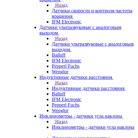
Назад
Датчики скорости и контроля частоты
вращения
IFM Electronic
Датчики ультразвуковые с аналоговым
выходом
Назад
Датчики ультразвуковые с аналоговым
выходом
Balluff
IFM Electronic
Pepperl Fuchs
Wenglor
Индуктивные датчики расстояния
Назад
Индуктивные датчики расстояния
Balluff
IFM Electronic
Pepperl Fuchs
Wenglor
Инклинометры - датчики угла наклона
Назад
Инклинометры - датчики угла наклона