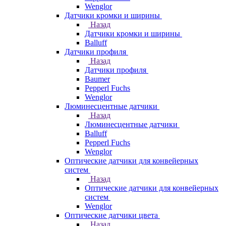
Wenglor
Датчики кромки и ширины
Назад
Датчики кромки и ширины
Balluff
Датчики профиля
Назад
Датчики профиля
Baumer
Pepperl Fuchs
Wenglor
Люминесцентные датчики
Назад
Люминесцентные датчики
Balluff
Pepperl Fuchs
Wenglor
Оптические датчики для конвейерных
систем
Назад
Оптические датчики для конвейерных
систем
Wenglor
Оптические датчики цвета
Назад