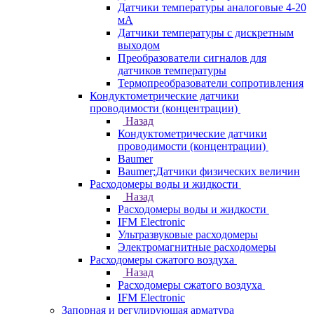
Датчики температуры аналоговые 4-20
мА
Датчики температуры с дискретным
выходом
Преобразователи сигналов для
датчиков температуры
Термопреобразователи сопротивления
Кондуктометрические датчики
проводимости (концентрации)
Назад
Кондуктометрические датчики
проводимости (концентрации)
Baumer
Baumer;Датчики физических величин
Расходомеры воды и жидкости
Назад
Расходомеры воды и жидкости
IFM Electronic
Ультразвуковые расходомеры
Электромагнитные расходомеры
Расходомеры сжатого воздуха
Назад
Расходомеры сжатого воздуха
IFM Electronic
Запорная и регулирующая арматура