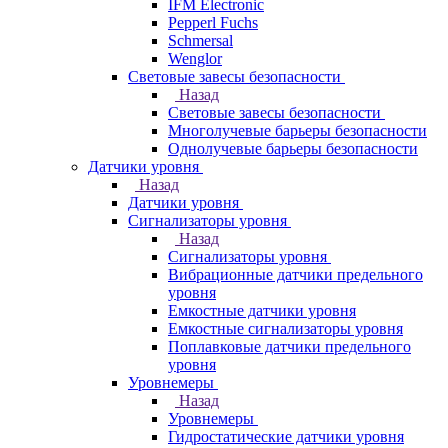
IFM Electronic
Pepperl Fuchs
Schmersal
Wenglor
Световые завесы безопасности
Назад
Световые завесы безопасности
Многолучевые барьеры безопасности
Однолучевые барьеры безопасности
Датчики уровня
Назад
Датчики уровня
Сигнализаторы уровня
Назад
Сигнализаторы уровня
Вибрационные датчики предельного
уровня
Емкостные датчики уровня
Емкостные сигнализаторы уровня
Поплавковые датчики предельного
уровня
Уровнемеры
Назад
Уровнемеры
Гидростатические датчики уровня