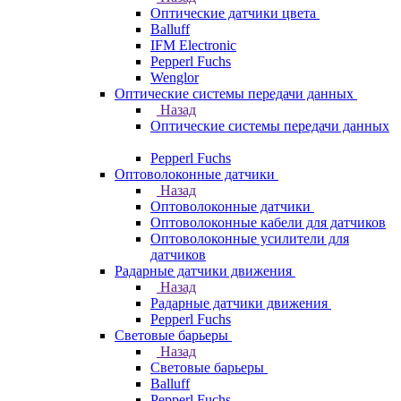
Оптические датчики цвета
Balluff
IFM Electronic
Pepperl Fuchs
Wenglor
Оптические системы передачи данных
Назад
Оптические системы передачи данных
Pepperl Fuchs
Оптоволоконные датчики
Назад
Оптоволоконные датчики
Оптоволоконные кабели для датчиков
Оптоволоконные усилители для
датчиков
Радарные датчики движения
Назад
Радарные датчики движения
Pepperl Fuchs
Световые барьеры
Назад
Световые барьеры
Balluff
Pepperl Fuchs