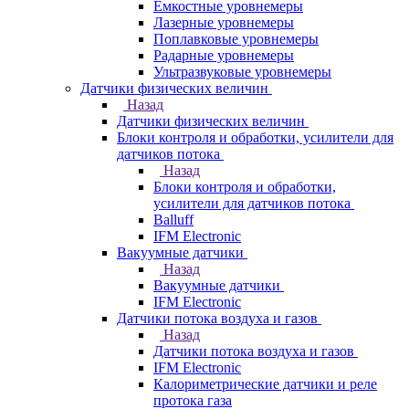
Емкостные уровнемеры
Лазерные уровнемеры
Поплавковые уровнемеры
Радарные уровнемеры
Ультразвуковые уровнемеры
Датчики физических величин
Назад
Датчики физических величин
Блоки контроля и обработки, усилители для
датчиков потока
Назад
Блоки контроля и обработки,
усилители для датчиков потока
Balluff
IFM Electronic
Вакуумные датчики
Назад
Вакуумные датчики
IFM Electronic
Датчики потока воздуха и газов
Назад
Датчики потока воздуха и газов
IFM Electronic
Калориметрические датчики и реле
протока газа