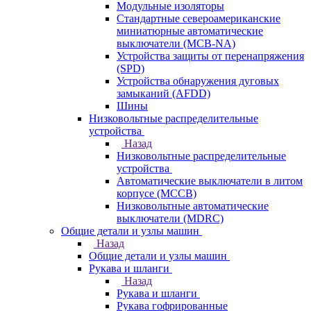
Модульные изоляторы
Стандартные североамериканские
миниатюрные автоматические
выключатели (MCB-NA)
Устройства защиты от перенапряжения
(SPD)
Устройства обнаружения дуговых
замыканий (AFDD)
Шины
Низковольтные распределительные
устройства
Назад
Низковольтные распределительные
устройства
Автоматические выключатели в литом
корпусе (MCCB)
Низковольтные автоматические
выключатели (MDRC)
Общие детали и узлы машин
Назад
Общие детали и узлы машин
Рукава и шланги
Назад
Рукава и шланги
Рукава гофрированные