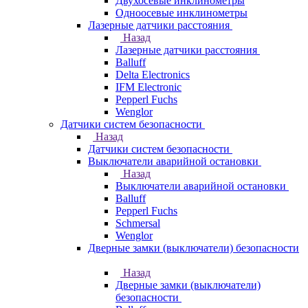
Двухосевые инклинометры
Одноосевые инклинометры
Лазерные датчики расстояния
Назад
Лазерные датчики расстояния
Balluff
Delta Electronics
IFM Electronic
Pepperl Fuchs
Wenglor
Датчики систем безопасности
Назад
Датчики систем безопасности
Выключатели аварийной остановки
Назад
Выключатели аварийной остановки
Balluff
Pepperl Fuchs
Schmersal
Wenglor
Дверные замки (выключатели) безопасности
Назад
Дверные замки (выключатели)
безопасности