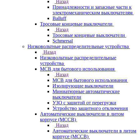
Назад
Принадлежности и запасные части к
электромеханическим выключателям
Balluff
Тросовые концевые выключатели
Назад
Тросовые концевые выключатели
Schmersal
Низковольтные распределительные устройства
Назад
Низковольтные распределительные
устройства
MCB для бытового использования
Назад
MCB для бытового использования
Изолирующие выключатели
Миниатюрные автоматические
выключатели
УЗО с защитой от перегрузки
Устройство защитного отключения
Автоматические выключатели в литом
корпусе (MCCB)
Назад
Автоматические выключатели в литом
корпусе (MCCB)