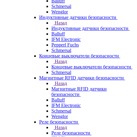
Balluff
Schmersal
Wenglor
Индуктивные датчики безопасности
Назад
Индуктивные датчики безопасности
Balluff
IFM Electronic
Pepperl Fuchs
Schmersal
Концевые выключатели безопасности
Назад
Концевые выключатели безопасности
Schmersal
Магнитные RFID датчики безопасности
Назад
Магнитные RFID датчики
безопасности
Balluff
IFM Electronic
Schmersal
Wenglor
Реле безопасности
Назад
Реле безопасности