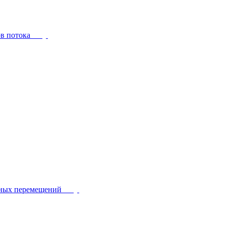
ов потока
йных перемещений