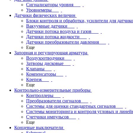
Сигнализаторы уровня
Уровнемеры
Датчики физических величин
Блоки контроля и обработки, усилители для датчик
Вакуумные датчики
Датчики потока воздуха и газов
Датчики потока жидкости
Датчики преобразователи давления
Еще
Запорная и регулирующая арматура
Воздухоотводчики
Затворы дисковые
Клапаны
Компенсаторы
Крепеж
Еще
Контрольно-измерительные приборы
Контроллеры
Преобразователи сигналов
Системы для оценки стандартных сигналов
Системы мониторинга и контроля угловых и лине
Счетчики импульсов
Еще
Концевые выключатели
Schmersal