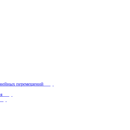
инейных перемещений
ия