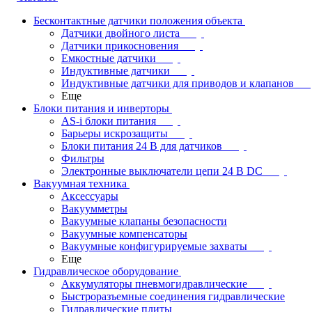
Бесконтактные датчики положения объекта
Датчики двойного листа
Датчики прикосновения
Емкостные датчики
Индуктивные датчики
Индуктивные датчики для приводов и клапанов
Еще
Блоки питания и инверторы
AS-i блоки питания
Барьеры искрозащиты
Блоки питания 24 В для датчиков
Фильтры
Электронные выключатели цепи 24 В DC
Вакуумная техника
Аксессуары
Вакуумметры
Вакуумные клапаны безопасности
Вакуумные компенсаторы
Вакуумные конфигурируемые захваты
Еще
Гидравлическое оборудование
Аккумуляторы пневмогидравлические
Быстроразъемные соединения гидравлические
Гидравлические плиты