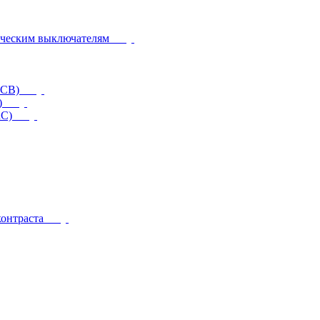
ическим выключателям
CCB)
)
RC)
контраста