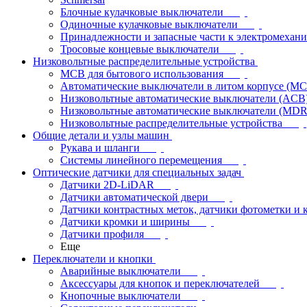
Блочные кулачковые выключатели
Одиночные кулачковые выключатели
Принадлежности и запасные части к электромехан
Тросовые концевые выключатели
Низковольтные распределительные устройства
MCB для бытового использования
Автоматические выключатели в литом корпусе (M
Низковольтные автоматические выключатели (ACB
Низковольтные автоматические выключатели (MD
Низковольтные распределительные устройства
Общие детали и узлы машин
Рукава и шланги
Системы линейного перемещения
Оптические датчики для специальных задач
Датчики 2D-LiDAR
Датчики автоматической двери
Датчики контрастных меток, датчики фотометки и 
Датчики кромки и ширины
Датчики профиля
Еще
Переключатели и кнопки
Аварийные выключатели
Аксессуары для кнопок и переключателей
Кнопочные выключатели