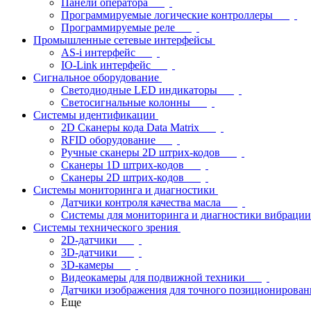
Панели оператора
Программируемые логические контроллеры
Программируемые реле
Промышленные сетевые интерфейсы
AS-i интерфейс
IO-Link интерфейс
Сигнальное оборудование
Светодиодные LED индикаторы
Светосигнальные колонны
Системы идентификации
2D Сканеры кода Data Matrix
RFID оборудование
Ручные сканеры 2D штрих-кодов
Сканеры 1D штрих-кодов
Сканеры 2D штрих-кодов
Системы мониторинга и диагностики
Датчики контроля качества масла
Системы для мониторинга и диагностики вибрации
Системы технического зрения
2D-датчики
3D-датчики
3D-камеры
Видеокамеры для подвижной техники
Датчики изображения для точного позиционирован
Еще