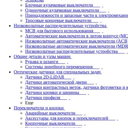
Блочные кулачковые выключатели
Одиночные кулачковые выключатели
Принадлежности и запасные части к электромехан
Тросовые концевые выключатели
Низковольтные распределительные устройства
MCB для бытового использования
Автоматические выключатели в литом корпусе (M
Низковольтные автоматические выключатели (ACB
Низковольтные автоматические выключатели (MD
Низковольтные распределительные устройства
Общие детали и узлы машин
Рукава и шланги
Системы линейного перемещения
Оптические датчики для специальных задач
Датчики 2D-LiDAR
Датчики автоматической двери
Датчики контрастных меток, датчики фотометки и 
Датчики кромки и ширины
Датчики профиля
Еще
Переключатели и кнопки
Аварийные выключатели
Аксессуары для кнопок и переключателей
Кнопочные выключатели