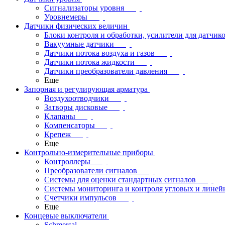
Сигнализаторы уровня
Уровнемеры
Датчики физических величин
Блоки контроля и обработки, усилители для датчик
Вакуумные датчики
Датчики потока воздуха и газов
Датчики потока жидкости
Датчики преобразователи давления
Еще
Запорная и регулирующая арматура
Воздухоотводчики
Затворы дисковые
Клапаны
Компенсаторы
Крепеж
Еще
Контрольно-измерительные приборы
Контроллеры
Преобразователи сигналов
Системы для оценки стандартных сигналов
Системы мониторинга и контроля угловых и лине
Счетчики импульсов
Еще
Концевые выключатели
Schmersal