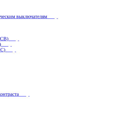
ическим выключателям
CCB)
)
RC)
контраста