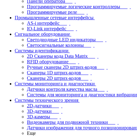
Панели оператора
Программируемые логические контроллеры
Программируемые реле
Промышленные сетевые интерфейсы
AS-i интерфейс
IO-Link интерфейс
Сигнальное оборудование
Светодиодные LED индикаторы
Светосигнальные колонны
Системы идентификации
2D Сканеры кода Data Matrix
RFID оборудование
Ручные сканеры 2D штрих-кодов
Сканеры 1D штрих-кодов
Сканеры 2D штрих-кодов
Системы мониторинга и диагностики
Датчики контроля качества масла
Системы для мониторинга и диагностики вибрации
Системы технического зрения
2D-датчики
3D-датчики
3D-камеры
Видеокамеры для подвижной техники
Датчики изображения для точного позиционирован
Еще