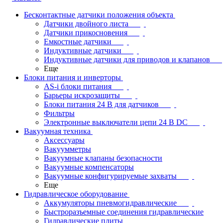
Бесконтактные датчики положения объекта
Датчики двойного листа
Датчики прикосновения
Емкостные датчики
Индуктивные датчики
Индуктивные датчики для приводов и клапанов
Еще
Блоки питания и инверторы
AS-i блоки питания
Барьеры искрозащиты
Блоки питания 24 В для датчиков
Фильтры
Электронные выключатели цепи 24 В DC
Вакуумная техника
Аксессуары
Вакуумметры
Вакуумные клапаны безопасности
Вакуумные компенсаторы
Вакуумные конфигурируемые захваты
Еще
Гидравлическое оборудование
Аккумуляторы пневмогидравлические
Быстроразъемные соединения гидравлические
Гидравлические плиты