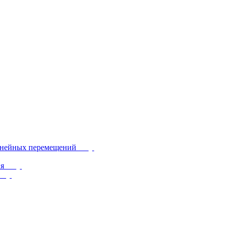
инейных перемещений
ия