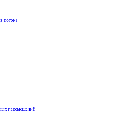
ов потока
йных перемещений