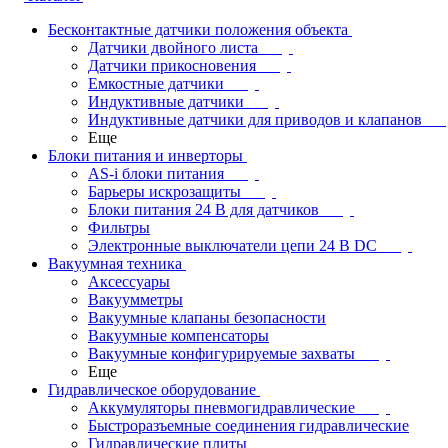
Бесконтактные датчики положения объекта
Датчики двойного листа
Датчики прикосновения
Емкостные датчики
Индуктивные датчики
Индуктивные датчики для приводов и клапанов
Еще
Блоки питания и инверторы
AS-i блоки питания
Барьеры искрозащиты
Блоки питания 24 В для датчиков
Фильтры
Электронные выключатели цепи 24 В DC
Вакуумная техника
Аксессуары
Вакуумметры
Вакуумные клапаны безопасности
Вакуумные компенсаторы
Вакуумные конфигурируемые захваты
Еще
Гидравлическое оборудование
Аккумуляторы пневмогидравлические
Быстроразъемные соединения гидравлические
Гидравлические плиты