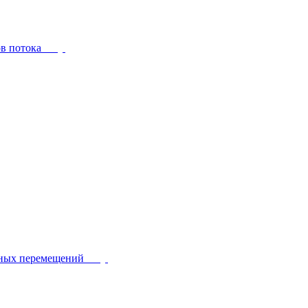
ов потока
йных перемещений