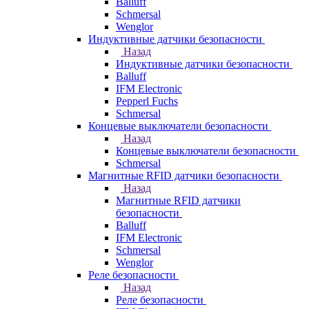
Balluff
Schmersal
Wenglor
Индуктивные датчики безопасности
Назад
Индуктивные датчики безопасности
Balluff
IFM Electronic
Pepperl Fuchs
Schmersal
Концевые выключатели безопасности
Назад
Концевые выключатели безопасности
Schmersal
Магнитные RFID датчики безопасности
Назад
Магнитные RFID датчики
безопасности
Balluff
IFM Electronic
Schmersal
Wenglor
Реле безопасности
Назад
Реле безопасности