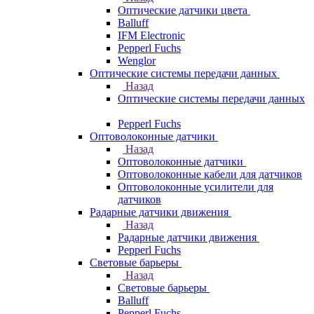
Оптические датчики цвета
Balluff
IFM Electronic
Pepperl Fuchs
Wenglor
Оптические системы передачи данных
Назад
Оптические системы передачи данных
Pepperl Fuchs
Оптоволоконные датчики
Назад
Оптоволоконные датчики
Оптоволоконные кабели для датчиков
Оптоволоконные усилители для
датчиков
Радарные датчики движения
Назад
Радарные датчики движения
Pepperl Fuchs
Световые барьеры
Назад
Световые барьеры
Balluff
Pepperl Fuchs