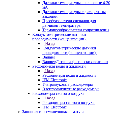
Датчики температуры аналоговые 4-20
мА
Датчики температуры с дискретным
выходом
Преобразователи сигналов для
датчиков температуры
Термопреобразователи сопротивления
Кондуктометрические датчики
проводимости (концентрации)
Назад
Кондуктометрические датчики
проводимости (концентрации)
Baumer
Baumer;Датчики физических величин
Расходомеры воды и жидкости
Назад
Расходомеры воды и жидкости
IFM Electronic
Ультразвуковые расходомеры
Электромагнитные расходомеры
Расходомеры сжатого воздуха
Назад
Расходомеры сжатого воздуха
IFM Electronic
Запорная и регулирующая арматура