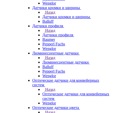
Wenglor
Датчики кромки и ширины
Назад
Датчики кромки и ширины
Balluff
Датчики профиля
Назад
Датчики профиля
Baumer
Pepperl Fuchs
Wenglor
Люминесцентные датчики
Назад
Люминесцентные датчики
Balluff
Pepperl Fuchs
Wenglor
Оптические датчики для конвейерных
систем
Назад
Оптические датчики для конвейерных
систем
Wenglor
Оптические датчики цвета
Назад