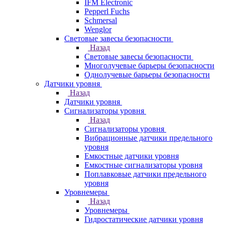
IFM Electronic
Pepperl Fuchs
Schmersal
Wenglor
Световые завесы безопасности
Назад
Световые завесы безопасности
Многолучевые барьеры безопасности
Однолучевые барьеры безопасности
Датчики уровня
Назад
Датчики уровня
Сигнализаторы уровня
Назад
Сигнализаторы уровня
Вибрационные датчики предельного
уровня
Емкостные датчики уровня
Емкостные сигнализаторы уровня
Поплавковые датчики предельного
уровня
Уровнемеры
Назад
Уровнемеры
Гидростатические датчики уровня