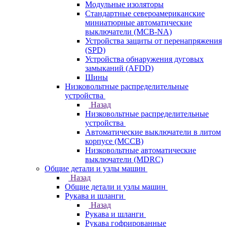
Модульные изоляторы
Стандартные североамериканские
миниатюрные автоматические
выключатели (MCB-NA)
Устройства защиты от перенапряжения
(SPD)
Устройства обнаружения дуговых
замыканий (AFDD)
Шины
Низковольтные распределительные
устройства
Назад
Низковольтные распределительные
устройства
Автоматические выключатели в литом
корпусе (MCCB)
Низковольтные автоматические
выключатели (MDRC)
Общие детали и узлы машин
Назад
Общие детали и узлы машин
Рукава и шланги
Назад
Рукава и шланги
Рукава гофрированные