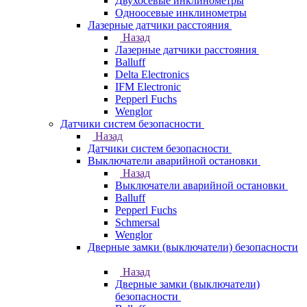
Двухосевые инклинометры
Одноосевые инклинометры
Лазерные датчики расстояния
Назад
Лазерные датчики расстояния
Balluff
Delta Electronics
IFM Electronic
Pepperl Fuchs
Wenglor
Датчики систем безопасности
Назад
Датчики систем безопасности
Выключатели аварийной остановки
Назад
Выключатели аварийной остановки
Balluff
Pepperl Fuchs
Schmersal
Wenglor
Дверные замки (выключатели) безопасности
Назад
Дверные замки (выключатели)
безопасности