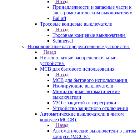
Назад
Принадлежности и запасные части к
электромеханическим выключателям
Balluff
Тросовые концевые выключатели
Назад
Тросовые концевые выключатели
Schmersal
Низковольтные распределительные устройства
Назад
Низковольтные распределительные
устройства
MCB для бытового использования
Назад
MCB для бытового использования
Изолирующие выключатели
Миниатюрные автоматические
выключатели
УЗО с защитой от перегрузки
Устройство защитного отключения
Автоматические выключатели в литом
корпусе (MCCB)
Назад
Автоматические выключатели в литом
корпусе (MCCB)