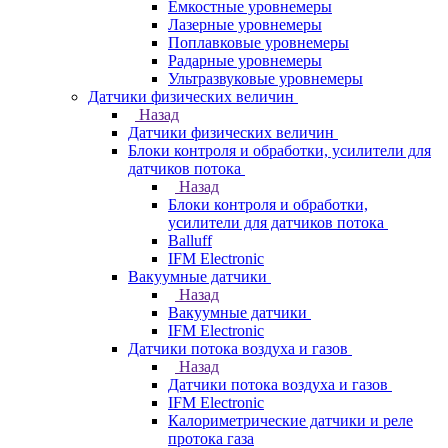
Емкостные уровнемеры
Лазерные уровнемеры
Поплавковые уровнемеры
Радарные уровнемеры
Ультразвуковые уровнемеры
Датчики физических величин
Назад
Датчики физических величин
Блоки контроля и обработки, усилители для
датчиков потока
Назад
Блоки контроля и обработки,
усилители для датчиков потока
Balluff
IFM Electronic
Вакуумные датчики
Назад
Вакуумные датчики
IFM Electronic
Датчики потока воздуха и газов
Назад
Датчики потока воздуха и газов
IFM Electronic
Калориметрические датчики и реле
протока газа