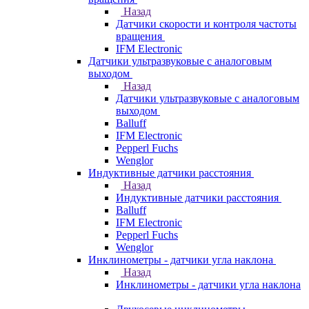
Назад
Датчики скорости и контроля частоты
вращения
IFM Electronic
Датчики ультразвуковые с аналоговым
выходом
Назад
Датчики ультразвуковые с аналоговым
выходом
Balluff
IFM Electronic
Pepperl Fuchs
Wenglor
Индуктивные датчики расстояния
Назад
Индуктивные датчики расстояния
Balluff
IFM Electronic
Pepperl Fuchs
Wenglor
Инклинометры - датчики угла наклона
Назад
Инклинометры - датчики угла наклона