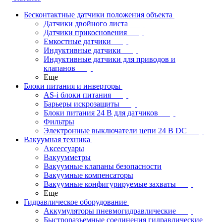
Бесконтактные датчики положения объекта
Датчики двойного листа
Датчики прикосновения
Емкостные датчики
Индуктивные датчики
Индуктивные датчики для приводов и
клапанов
Еще
Блоки питания и инверторы
AS-i блоки питания
Барьеры искрозащиты
Блоки питания 24 В для датчиков
Фильтры
Электронные выключатели цепи 24 В DC
Вакуумная техника
Аксессуары
Вакуумметры
Вакуумные клапаны безопасности
Вакуумные компенсаторы
Вакуумные конфигурируемые захваты
Еще
Гидравлическое оборудование
Аккумуляторы пневмогидравлические
Быстроразъемные соединения гидравлические