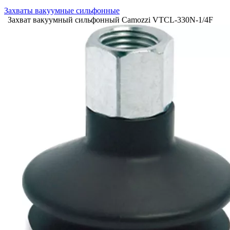
Захваты вакуумные сильфонные
Захват вакуумный сильфонный Camozzi VTCL-330N-1/4F