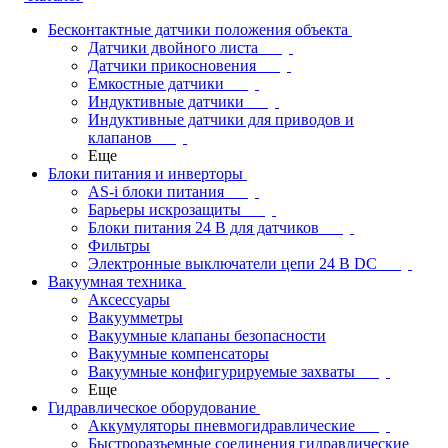
Бесконтактные датчики положения объекта
Датчики двойного листа
Датчики прикосновения
Емкостные датчики
Индуктивные датчики
Индуктивные датчики для приводов и
клапанов
Еще
Блоки питания и инверторы
AS-i блоки питания
Барьеры искрозащиты
Блоки питания 24 В для датчиков
Фильтры
Электронные выключатели цепи 24 В DC
Вакуумная техника
Аксессуары
Вакуумметры
Вакуумные клапаны безопасности
Вакуумные компенсаторы
Вакуумные конфигурируемые захваты
Еще
Гидравлическое оборудование
Аккумуляторы пневмогидравлические
Быстроразъемные соединения гидравлические