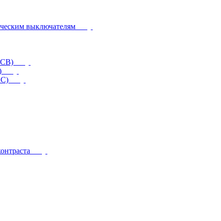
ическим выключателям
CCB)
)
RC)
контраста