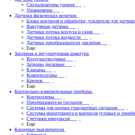
Сигнализаторы уровня
Уровнемеры
Датчики физических величин
Блоки контроля и обработки, усилители для датчик
Вакуумные датчики
Датчики потока воздуха и газов
Датчики потока жидкости
Датчики преобразователи давления
Еще
Запорная и регулирующая арматура
Воздухоотводчики
Затворы дисковые
Клапаны
Компенсаторы
Крепеж
Еще
Контрольно-измерительные приборы
Контроллеры
Преобразователи сигналов
Системы для оценки стандартных сигналов
Системы мониторинга и контроля угловых и лине
Счетчики импульсов
Еще
Концевые выключатели
Schmersal