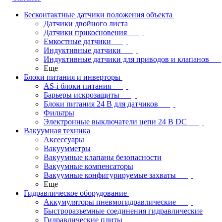
Бесконтактные датчики положения объекта
Датчики двойного листа
Датчики прикосновения
Емкостные датчики
Индуктивные датчики
Индуктивные датчики для приводов и клапанов
Еще
Блоки питания и инверторы
AS-i блоки питания
Барьеры искрозащиты
Блоки питания 24 В для датчиков
Фильтры
Электронные выключатели цепи 24 В DC
Вакуумная техника
Аксессуары
Вакуумметры
Вакуумные клапаны безопасности
Вакуумные компенсаторы
Вакуумные конфигурируемые захваты
Еще
Гидравлическое оборудование
Аккумуляторы пневмогидравлические
Быстроразъемные соединения гидравлические
Гидравлические плиты