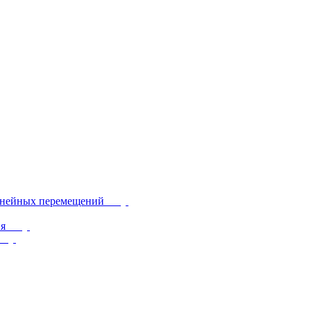
инейных перемещений
ия