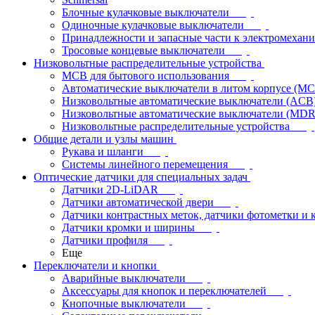
Блочные кулачковые выключатели
Одиночные кулачковые выключатели
Принадлежности и запасные части к электромехан
Тросовые концевые выключатели
Низковольтные распределительные устройства
MCB для бытового использования
Автоматические выключатели в литом корпусе (M
Низковольтные автоматические выключатели (ACB
Низковольтные автоматические выключатели (MD
Низковольтные распределительные устройства
Общие детали и узлы машин
Рукава и шланги
Системы линейного перемещения
Оптические датчики для специальных задач
Датчики 2D-LiDAR
Датчики автоматической двери
Датчики контрастных меток, датчики фотометки и 
Датчики кромки и ширины
Датчики профиля
Еще
Переключатели и кнопки
Аварийные выключатели
Аксессуары для кнопок и переключателей
Кнопочные выключатели