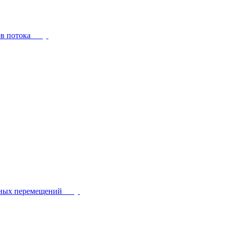
ов потока
йных перемещений