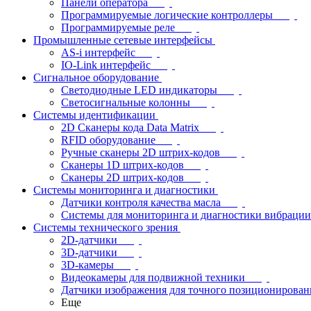
Панели оператора
Программируемые логические контроллеры
Программируемые реле
Промышленные сетевые интерфейсы
AS-i интерфейс
IO-Link интерфейс
Сигнальное оборудование
Светодиодные LED индикаторы
Светосигнальные колонны
Системы идентификации
2D Сканеры кода Data Matrix
RFID оборудование
Ручные сканеры 2D штрих-кодов
Сканеры 1D штрих-кодов
Сканеры 2D штрих-кодов
Системы мониторинга и диагностики
Датчики контроля качества масла
Системы для мониторинга и диагностики вибрации
Системы технического зрения
2D-датчики
3D-датчики
3D-камеры
Видеокамеры для подвижной техники
Датчики изображения для точного позиционирован
Еще