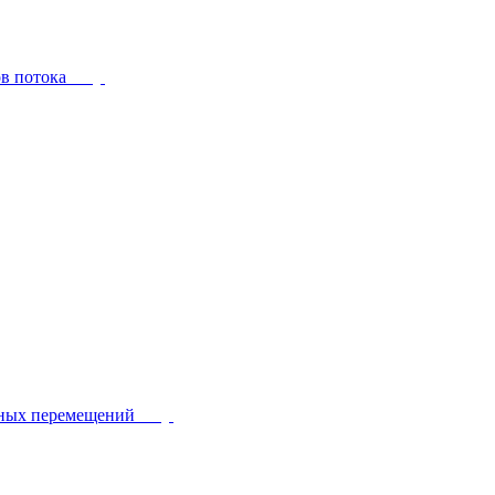
ов потока
йных перемещений