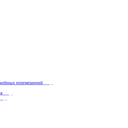
инейных перемещений
ия