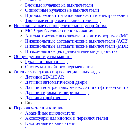
Блочные кулачковые выключатели
Одиночные кулачковые выключатели
Принадлежности и запасные части к электромехан
Тросовые концевые выключатели
Низковольтные распределительные устройства
MCB для бытового использования
Автоматические выключатели в литом корпусе (M
Низковольтные автоматические выключатели (ACB
Низковольтные автоматические выключатели (MD
Низковольтные распределительные устройства
Общие детали и узлы машин
Рукава и шланги
Системы линейного перемещения
Оптические датчики для специальных задач
Датчики 2D-LiDAR
Датчики автоматической двери
Датчики контрастных меток, датчики фотометки и 
Датчики кромки и ширины
Датчики профиля
Еще
Переключатели и кнопки
Аварийные выключатели
Аксессуары для кнопок и переключателей
Кнопочные выключатели