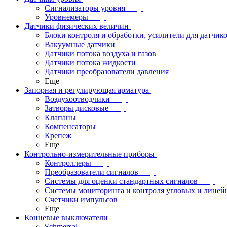
Сигнализаторы уровня
Уровнемеры
Датчики физических величин
Блоки контроля и обработки, усилители для датчик
Вакуумные датчики
Датчики потока воздуха и газов
Датчики потока жидкости
Датчики преобразователи давления
Еще
Запорная и регулирующая арматура
Воздухоотводчики
Затворы дисковые
Клапаны
Компенсаторы
Крепеж
Еще
Контрольно-измерительные приборы
Контроллеры
Преобразователи сигналов
Системы для оценки стандартных сигналов
Системы мониторинга и контроля угловых и лине
Счетчики импульсов
Еще
Концевые выключатели
Schmersal