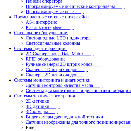
Панели оператора
Программируемые логические контроллеры
Программируемые реле
Промышленные сетевые интерфейсы
AS-i интерфейс
IO-Link интерфейс
Сигнальное оборудование
Светодиодные LED индикаторы
Светосигнальные колонны
Системы идентификации
2D Сканеры кода Data Matrix
RFID оборудование
Ручные сканеры 2D штрих-кодов
Сканеры 1D штрих-кодов
Сканеры 2D штрих-кодов
Системы мониторинга и диагностики
Датчики контроля качества масла
Системы для мониторинга и диагностики вибрации
Системы технического зрения
2D-датчики
3D-датчики
3D-камеры
Видеокамеры для подвижной техники
Датчики изображения для точного позиционирован
Еще