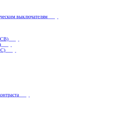
ическим выключателям
CCB)
)
RC)
контраста