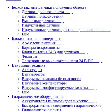
Бесконтактные датчики положения объекта
Датчики двойного листа
Датчики прикосновения
Емкостные датчики
Индуктивные датчики
Индуктивные датчики для приводов и клапанов
Еще
Блоки питания и инверторы
AS-i блоки питания
Барьеры искрозащиты
Блоки питания 24 В для датчиков
Фильтры
Электронные выключатели цепи 24 В DC
Вакуумная техника
Аксессуары
Вакуумметры
Вакуумные клапаны безопасности
Вакуумные компенсаторы
Вакуумные конфигурируемые захваты
Еще
Гидравлическое оборудование
Аккумуляторы пневмогидравлические
Быстроразъемные соединения гидравлические
Гидравлические плиты