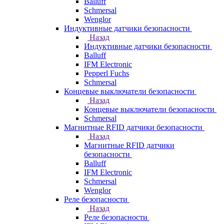
Balluff
Schmersal
Wenglor
Индуктивные датчики безопасности
Назад
Индуктивные датчики безопасности
Balluff
IFM Electronic
Pepperl Fuchs
Schmersal
Концевые выключатели безопасности
Назад
Концевые выключатели безопасности
Schmersal
Магнитные RFID датчики безопасности
Назад
Магнитные RFID датчики
безопасности
Balluff
IFM Electronic
Schmersal
Wenglor
Реле безопасности
Назад
Реле безопасности