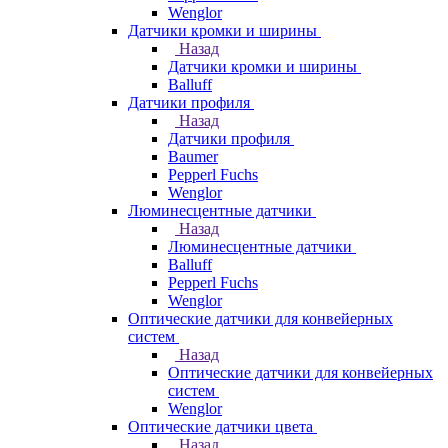
Wenglor
Датчики кромки и ширины
Назад
Датчики кромки и ширины
Balluff
Датчики профиля
Назад
Датчики профиля
Baumer
Pepperl Fuchs
Wenglor
Люминесцентные датчики
Назад
Люминесцентные датчики
Balluff
Pepperl Fuchs
Wenglor
Оптические датчики для конвейерных
систем
Назад
Оптические датчики для конвейерных
систем
Wenglor
Оптические датчики цвета
Назад