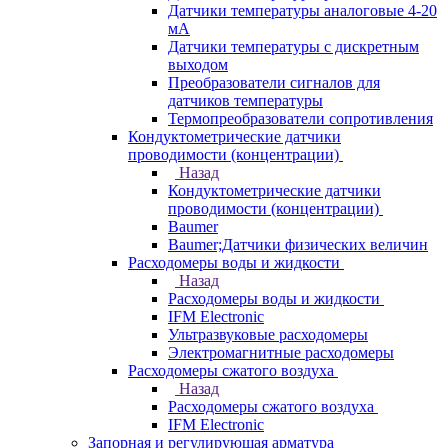
Датчики температуры аналоговые 4-20
мА
Датчики температуры с дискретным
выходом
Преобразователи сигналов для
датчиков температуры
Термопреобразователи сопротивления
Кондуктометрические датчики
проводимости (концентрации)
Назад
Кондуктометрические датчики
проводимости (концентрации)
Baumer
Baumer;Датчики физических величин
Расходомеры воды и жидкости
Назад
Расходомеры воды и жидкости
IFM Electronic
Ультразвуковые расходомеры
Электромагнитные расходомеры
Расходомеры сжатого воздуха
Назад
Расходомеры сжатого воздуха
IFM Electronic
Запорная и регулирующая арматура