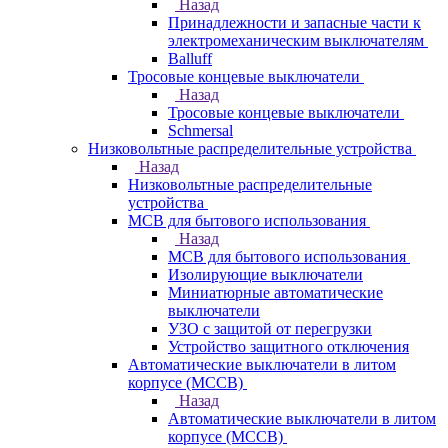
Назад
Принадлежности и запасные части к
электромеханическим выключателям
Balluff
Тросовые концевые выключатели
Назад
Тросовые концевые выключатели
Schmersal
Низковольтные распределительные устройства
Назад
Низковольтные распределительные
устройства
MCB для бытового использования
Назад
MCB для бытового использования
Изолирующие выключатели
Миниатюрные автоматические
выключатели
УЗО с защитой от перегрузки
Устройство защитного отключения
Автоматические выключатели в литом
корпусе (MCCB)
Назад
Автоматические выключатели в литом
корпусе (MCCB)