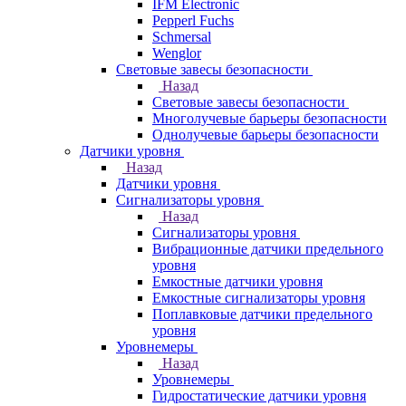
IFM Electronic
Pepperl Fuchs
Schmersal
Wenglor
Световые завесы безопасности
Назад
Световые завесы безопасности
Многолучевые барьеры безопасности
Однолучевые барьеры безопасности
Датчики уровня
Назад
Датчики уровня
Сигнализаторы уровня
Назад
Сигнализаторы уровня
Вибрационные датчики предельного
уровня
Емкостные датчики уровня
Емкостные сигнализаторы уровня
Поплавковые датчики предельного
уровня
Уровнемеры
Назад
Уровнемеры
Гидростатические датчики уровня