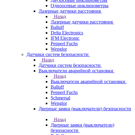
Двухосевые инклинометры
Одноосевые инклинометры
Лазерные датчики расстояния
Назад
Лазерные датчики расстояния
Balluff
Delta Electronics
IFM Electronic
Pepperl Fuchs
Wenglor
Датчики систем безопасности
Назад
Датчики систем безопасности
Выключатели аварийной остановки
Назад
Выключатели аварийной остановки
Balluff
Pepperl Fuchs
Schmersal
Wenglor
Дверные замки (выключатели) безопасности
Назад
Дверные замки (выключатели)
безопасности