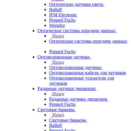
Оптические датчики цвета
Balluff
IFM Electronic
Pepperl Fuchs
Wenglor
Оптические системы передачи данных
Назад
Оптические системы передачи данных
Pepperl Fuchs
Оптоволоконные датчики
Назад
Оптоволоконные датчики
Оптоволоконные кабели для датчиков
Оптоволоконные усилители для
датчиков
Радарные датчики движения
Назад
Радарные датчики движения
Pepperl Fuchs
Световые барьеры
Назад
Световые барьеры
Balluff
Pepperl Fuchs