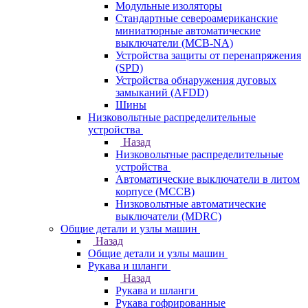
Модульные изоляторы
Стандартные североамериканские
миниатюрные автоматические
выключатели (MCB-NA)
Устройства защиты от перенапряжения
(SPD)
Устройства обнаружения дуговых
замыканий (AFDD)
Шины
Низковольтные распределительные
устройства
Назад
Низковольтные распределительные
устройства
Автоматические выключатели в литом
корпусе (MCCB)
Низковольтные автоматические
выключатели (MDRC)
Общие детали и узлы машин
Назад
Общие детали и узлы машин
Рукава и шланги
Назад
Рукава и шланги
Рукава гофрированные