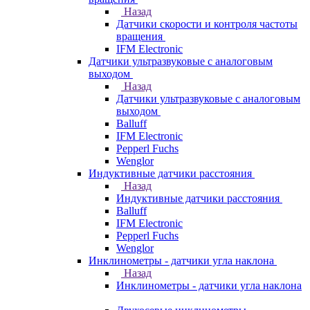
Назад
Датчики скорости и контроля частоты
вращения
IFM Electronic
Датчики ультразвуковые с аналоговым
выходом
Назад
Датчики ультразвуковые с аналоговым
выходом
Balluff
IFM Electronic
Pepperl Fuchs
Wenglor
Индуктивные датчики расстояния
Назад
Индуктивные датчики расстояния
Balluff
IFM Electronic
Pepperl Fuchs
Wenglor
Инклинометры - датчики угла наклона
Назад
Инклинометры - датчики угла наклона