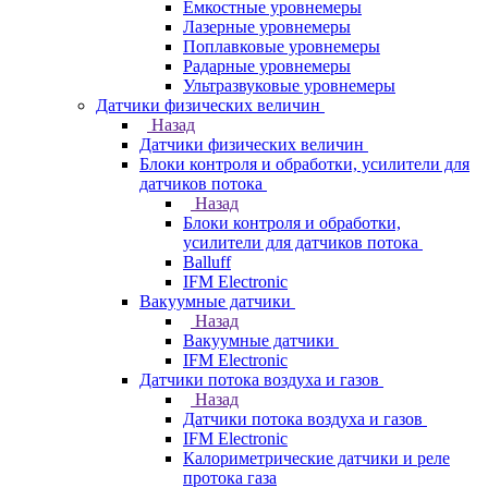
Емкостные уровнемеры
Лазерные уровнемеры
Поплавковые уровнемеры
Радарные уровнемеры
Ультразвуковые уровнемеры
Датчики физических величин
Назад
Датчики физических величин
Блоки контроля и обработки, усилители для
датчиков потока
Назад
Блоки контроля и обработки,
усилители для датчиков потока
Balluff
IFM Electronic
Вакуумные датчики
Назад
Вакуумные датчики
IFM Electronic
Датчики потока воздуха и газов
Назад
Датчики потока воздуха и газов
IFM Electronic
Калориметрические датчики и реле
протока газа