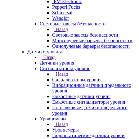
IFM Electronic
Pepperl Fuchs
Schmersal
Wenglor
Световые завесы безопасности
Назад
Световые завесы безопасности
Многолучевые барьеры безопасности
Однолучевые барьеры безопасности
Датчики уровня
Назад
Датчики уровня
Сигнализаторы уровня
Назад
Сигнализаторы уровня
Вибрационные датчики предельного
уровня
Емкостные датчики уровня
Емкостные сигнализаторы уровня
Поплавковые датчики предельного
уровня
Уровнемеры
Назад
Уровнемеры
Гидростатические датчики уровня