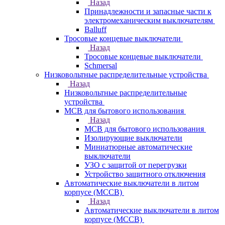
Назад
Принадлежности и запасные части к
электромеханическим выключателям
Balluff
Тросовые концевые выключатели
Назад
Тросовые концевые выключатели
Schmersal
Низковольтные распределительные устройства
Назад
Низковольтные распределительные
устройства
MCB для бытового использования
Назад
MCB для бытового использования
Изолирующие выключатели
Миниатюрные автоматические
выключатели
УЗО с защитой от перегрузки
Устройство защитного отключения
Автоматические выключатели в литом
корпусе (MCCB)
Назад
Автоматические выключатели в литом
корпусе (MCCB)