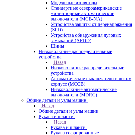
Модульные изоляторы
Стандартные североамериканские
миниатюрные автоматические
выключатели (MCB-NA)
Устройства защиты от перенапряжения
(SPD)
Устройства обнаружения дуговых
замыканий (AFDD)
Шины
Низковольтные распределительные
устройства
Назад
Низковольтные распределительные
устройства
Автоматические выключатели в литом
корпусе (MCCB)
Низковольтные автоматические
выключатели (MDRC)
Общие детали и узлы машин
Назад
Общие детали и узлы машин
Рукава и шланги
Назад
Рукава и шланги
Рукава гофрированные