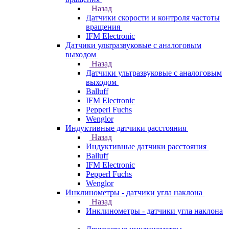
Назад
Датчики скорости и контроля частоты
вращения
IFM Electronic
Датчики ультразвуковые с аналоговым
выходом
Назад
Датчики ультразвуковые с аналоговым
выходом
Balluff
IFM Electronic
Pepperl Fuchs
Wenglor
Индуктивные датчики расстояния
Назад
Индуктивные датчики расстояния
Balluff
IFM Electronic
Pepperl Fuchs
Wenglor
Инклинометры - датчики угла наклона
Назад
Инклинометры - датчики угла наклона