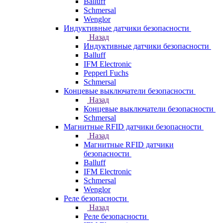
Balluff
Schmersal
Wenglor
Индуктивные датчики безопасности
Назад
Индуктивные датчики безопасности
Balluff
IFM Electronic
Pepperl Fuchs
Schmersal
Концевые выключатели безопасности
Назад
Концевые выключатели безопасности
Schmersal
Магнитные RFID датчики безопасности
Назад
Магнитные RFID датчики
безопасности
Balluff
IFM Electronic
Schmersal
Wenglor
Реле безопасности
Назад
Реле безопасности