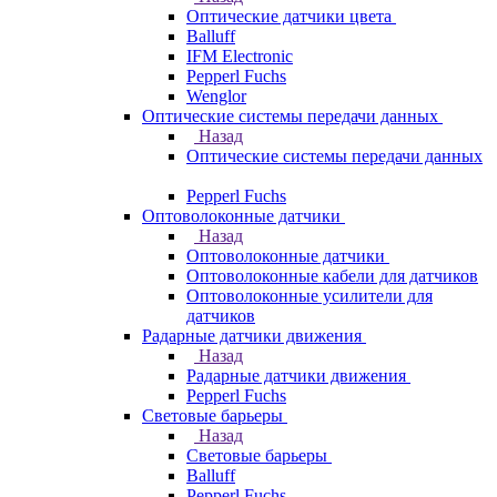
Оптические датчики цвета
Balluff
IFM Electronic
Pepperl Fuchs
Wenglor
Оптические системы передачи данных
Назад
Оптические системы передачи данных
Pepperl Fuchs
Оптоволоконные датчики
Назад
Оптоволоконные датчики
Оптоволоконные кабели для датчиков
Оптоволоконные усилители для
датчиков
Радарные датчики движения
Назад
Радарные датчики движения
Pepperl Fuchs
Световые барьеры
Назад
Световые барьеры
Balluff
Pepperl Fuchs