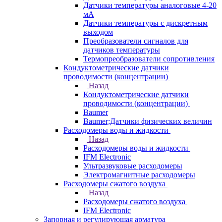
Датчики температуры аналоговые 4-20
мА
Датчики температуры с дискретным
выходом
Преобразователи сигналов для
датчиков температуры
Термопреобразователи сопротивления
Кондуктометрические датчики
проводимости (концентрации)
Назад
Кондуктометрические датчики
проводимости (концентрации)
Baumer
Baumer;Датчики физических величин
Расходомеры воды и жидкости
Назад
Расходомеры воды и жидкости
IFM Electronic
Ультразвуковые расходомеры
Электромагнитные расходомеры
Расходомеры сжатого воздуха
Назад
Расходомеры сжатого воздуха
IFM Electronic
Запорная и регулирующая арматура