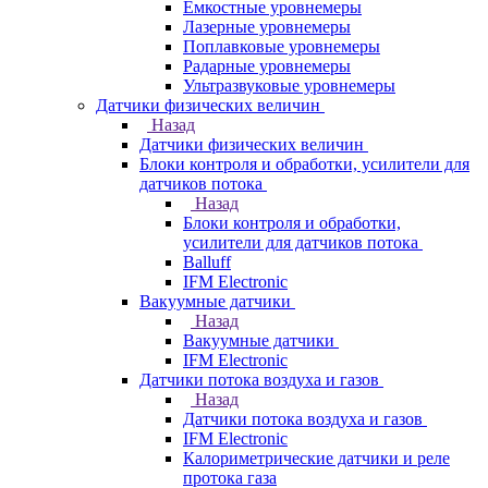
Емкостные уровнемеры
Лазерные уровнемеры
Поплавковые уровнемеры
Радарные уровнемеры
Ультразвуковые уровнемеры
Датчики физических величин
Назад
Датчики физических величин
Блоки контроля и обработки, усилители для
датчиков потока
Назад
Блоки контроля и обработки,
усилители для датчиков потока
Balluff
IFM Electronic
Вакуумные датчики
Назад
Вакуумные датчики
IFM Electronic
Датчики потока воздуха и газов
Назад
Датчики потока воздуха и газов
IFM Electronic
Калориметрические датчики и реле
протока газа