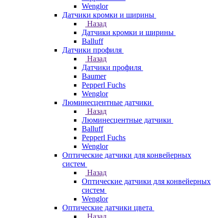
Wenglor
Датчики кромки и ширины
Назад
Датчики кромки и ширины
Balluff
Датчики профиля
Назад
Датчики профиля
Baumer
Pepperl Fuchs
Wenglor
Люминесцентные датчики
Назад
Люминесцентные датчики
Balluff
Pepperl Fuchs
Wenglor
Оптические датчики для конвейерных
систем
Назад
Оптические датчики для конвейерных
систем
Wenglor
Оптические датчики цвета
Назад