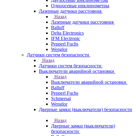
Двухосевые инклинометры
Одноосевые инклинометры
Лазерные датчики расстояния
Назад
Лазерные датчики расстояния
Balluff
Delta Electronics
IFM Electronic
Pepperl Fuchs
Wenglor
Датчики систем безопасности
Назад
Датчики систем безопасности
Выключатели аварийной остановки
Назад
Выключатели аварийной остановки
Balluff
Pepperl Fuchs
Schmersal
Wenglor
Дверные замки (выключатели) безопасности
Назад
Дверные замки (выключатели)
безопасности