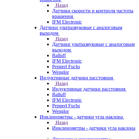
Назад
Датчики скорости и контроля частоты
вращения
IFM Electronic
Датчики ультразвуковые с аналоговым
выходом
Назад
Датчики ультразвуковые с аналоговым
выходом
Balluff
IFM Electronic
Pepperl Fuchs
Wenglor
Индуктивные датчики расстояния
Назад
Индуктивные датчики расстояния
Balluff
IFM Electronic
Pepperl Fuchs
Wenglor
Инклинометры - датчики угла наклона
Назад
Инклинометры - датчики угла наклона