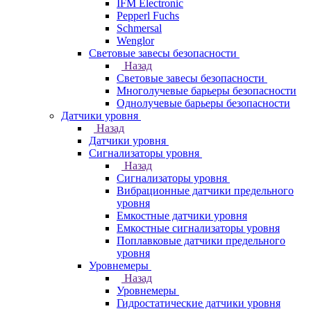
IFM Electronic
Pepperl Fuchs
Schmersal
Wenglor
Световые завесы безопасности
Назад
Световые завесы безопасности
Многолучевые барьеры безопасности
Однолучевые барьеры безопасности
Датчики уровня
Назад
Датчики уровня
Сигнализаторы уровня
Назад
Сигнализаторы уровня
Вибрационные датчики предельного
уровня
Емкостные датчики уровня
Емкостные сигнализаторы уровня
Поплавковые датчики предельного
уровня
Уровнемеры
Назад
Уровнемеры
Гидростатические датчики уровня