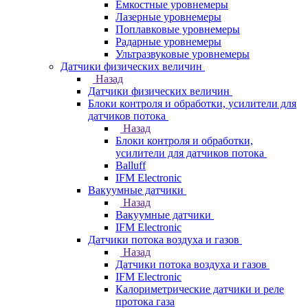
Емкостные уровнемеры
Лазерные уровнемеры
Поплавковые уровнемеры
Радарные уровнемеры
Ультразвуковые уровнемеры
Датчики физических величин
Назад
Датчики физических величин
Блоки контроля и обработки, усилители для
датчиков потока
Назад
Блоки контроля и обработки,
усилители для датчиков потока
Balluff
IFM Electronic
Вакуумные датчики
Назад
Вакуумные датчики
IFM Electronic
Датчики потока воздуха и газов
Назад
Датчики потока воздуха и газов
IFM Electronic
Калориметрические датчики и реле
протока газа