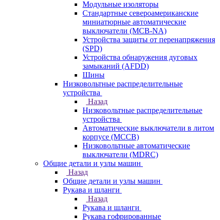
Модульные изоляторы
Стандартные североамериканские
миниатюрные автоматические
выключатели (MCB-NA)
Устройства защиты от перенапряжения
(SPD)
Устройства обнаружения дуговых
замыканий (AFDD)
Шины
Низковольтные распределительные
устройства
Назад
Низковольтные распределительные
устройства
Автоматические выключатели в литом
корпусе (MCCB)
Низковольтные автоматические
выключатели (MDRC)
Общие детали и узлы машин
Назад
Общие детали и узлы машин
Рукава и шланги
Назад
Рукава и шланги
Рукава гофрированные