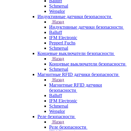
Balluff
Schmersal
Wenglor
Индуктивные датчики безопасности
Назад
Индуктивные датчики безопасности
Balluff
IFM Electronic
Pepperl Fuchs
Schmersal
Концевые выключатели безопасности
Назад
Концевые выключатели безопасности
Schmersal
Магнитные RFID датчики безопасности
Назад
Магнитные RFID датчики
безопасности
Balluff
IFM Electronic
Schmersal
Wenglor
Реле безопасности
Назад
Реле безопасности