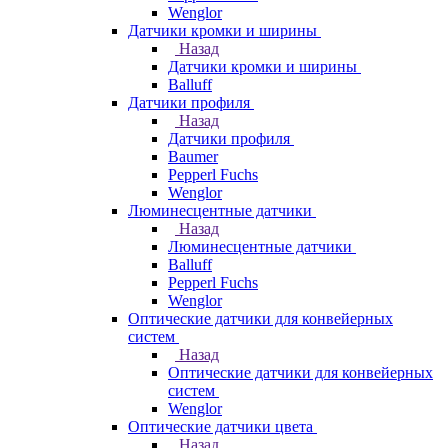
Wenglor
Датчики кромки и ширины
Назад
Датчики кромки и ширины
Balluff
Датчики профиля
Назад
Датчики профиля
Baumer
Pepperl Fuchs
Wenglor
Люминесцентные датчики
Назад
Люминесцентные датчики
Balluff
Pepperl Fuchs
Wenglor
Оптические датчики для конвейерных
систем
Назад
Оптические датчики для конвейерных
систем
Wenglor
Оптические датчики цвета
Назад