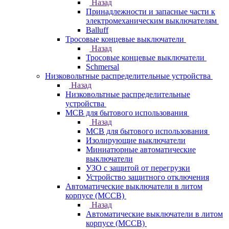
Назад
Принадлежности и запасные части к
электромеханическим выключателям
Balluff
Тросовые концевые выключатели
Назад
Тросовые концевые выключатели
Schmersal
Низковольтные распределительные устройства
Назад
Низковольтные распределительные
устройства
MCB для бытового использования
Назад
MCB для бытового использования
Изолирующие выключатели
Миниатюрные автоматические
выключатели
УЗО с защитой от перегрузки
Устройство защитного отключения
Автоматические выключатели в литом
корпусе (MCCB)
Назад
Автоматические выключатели в литом
корпусе (MCCB)