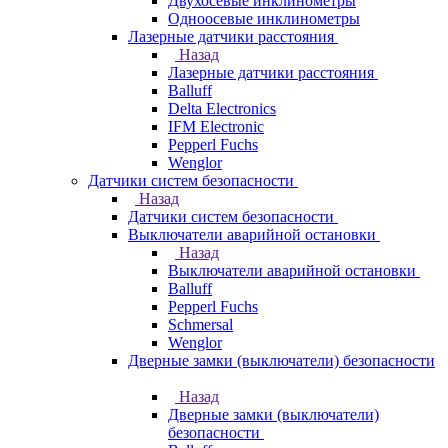
Двухосевые инклинометры
Одноосевые инклинометры
Лазерные датчики расстояния
Назад
Лазерные датчики расстояния
Balluff
Delta Electronics
IFM Electronic
Pepperl Fuchs
Wenglor
Датчики систем безопасности
Назад
Датчики систем безопасности
Выключатели аварийной остановки
Назад
Выключатели аварийной остановки
Balluff
Pepperl Fuchs
Schmersal
Wenglor
Дверные замки (выключатели) безопасности
Назад
Дверные замки (выключатели)
безопасности