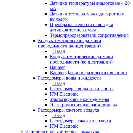
Датчики температуры аналоговые 4-20
мА
Датчики температуры с дискретным
выходом
Преобразователи сигналов для
датчиков температуры
Термопреобразователи сопротивления
Кондуктометрические датчики
проводимости (концентрации)
Назад
Кондуктометрические датчики
проводимости (концентрации)
Baumer
Baumer;Датчики физических величин
Расходомеры воды и жидкости
Назад
Расходомеры воды и жидкости
IFM Electronic
Ультразвуковые расходомеры
Электромагнитные расходомеры
Расходомеры сжатого воздуха
Назад
Расходомеры сжатого воздуха
IFM Electronic
Запорная и регулирующая арматура