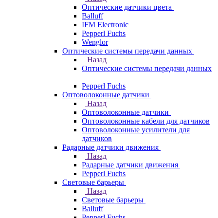
Оптические датчики цвета
Balluff
IFM Electronic
Pepperl Fuchs
Wenglor
Оптические системы передачи данных
Назад
Оптические системы передачи данных
Pepperl Fuchs
Оптоволоконные датчики
Назад
Оптоволоконные датчики
Оптоволоконные кабели для датчиков
Оптоволоконные усилители для
датчиков
Радарные датчики движения
Назад
Радарные датчики движения
Pepperl Fuchs
Световые барьеры
Назад
Световые барьеры
Balluff
Pepperl Fuchs