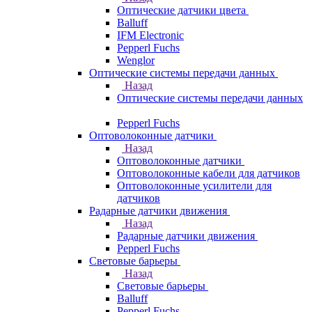
Оптические датчики цвета
Balluff
IFM Electronic
Pepperl Fuchs
Wenglor
Оптические системы передачи данных
Назад
Оптические системы передачи данных
Pepperl Fuchs
Оптоволоконные датчики
Назад
Оптоволоконные датчики
Оптоволоконные кабели для датчиков
Оптоволоконные усилители для
датчиков
Радарные датчики движения
Назад
Радарные датчики движения
Pepperl Fuchs
Световые барьеры
Назад
Световые барьеры
Balluff
Pepperl Fuchs