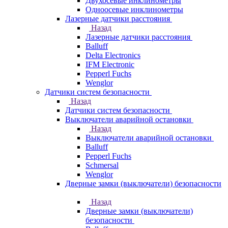
Двухосевые инклинометры
Одноосевые инклинометры
Лазерные датчики расстояния
Назад
Лазерные датчики расстояния
Balluff
Delta Electronics
IFM Electronic
Pepperl Fuchs
Wenglor
Датчики систем безопасности
Назад
Датчики систем безопасности
Выключатели аварийной остановки
Назад
Выключатели аварийной остановки
Balluff
Pepperl Fuchs
Schmersal
Wenglor
Дверные замки (выключатели) безопасности
Назад
Дверные замки (выключатели)
безопасности