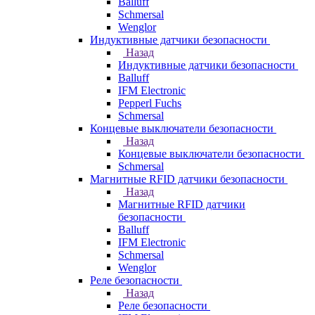
Balluff
Schmersal
Wenglor
Индуктивные датчики безопасности
Назад
Индуктивные датчики безопасности
Balluff
IFM Electronic
Pepperl Fuchs
Schmersal
Концевые выключатели безопасности
Назад
Концевые выключатели безопасности
Schmersal
Магнитные RFID датчики безопасности
Назад
Магнитные RFID датчики
безопасности
Balluff
IFM Electronic
Schmersal
Wenglor
Реле безопасности
Назад
Реле безопасности