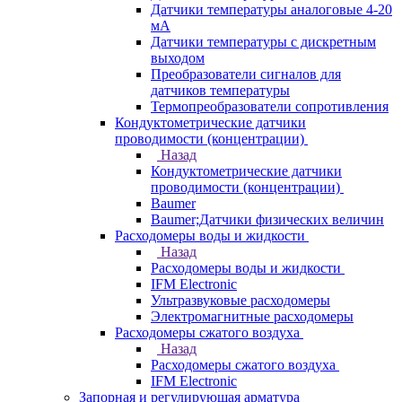
Датчики температуры аналоговые 4-20
мА
Датчики температуры с дискретным
выходом
Преобразователи сигналов для
датчиков температуры
Термопреобразователи сопротивления
Кондуктометрические датчики
проводимости (концентрации)
Назад
Кондуктометрические датчики
проводимости (концентрации)
Baumer
Baumer;Датчики физических величин
Расходомеры воды и жидкости
Назад
Расходомеры воды и жидкости
IFM Electronic
Ультразвуковые расходомеры
Электромагнитные расходомеры
Расходомеры сжатого воздуха
Назад
Расходомеры сжатого воздуха
IFM Electronic
Запорная и регулирующая арматура