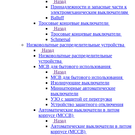
Назад
Принадлежности и запасные части к
электромеханическим выключателям
Balluff
Тросовые концевые выключатели
Назад
Тросовые концевые выключатели
Schmersal
Низковольтные распределительные устройства
Назад
Низковольтные распределительные
устройства
MCB для бытового использования
Назад
MCB для бытового использования
Изолирующие выключатели
Миниатюрные автоматические
выключатели
УЗО с защитой от перегрузки
Устройство защитного отключения
Автоматические выключатели в литом
корпусе (MCCB)
Назад
Автоматические выключатели в литом
корпусе (MCCB)