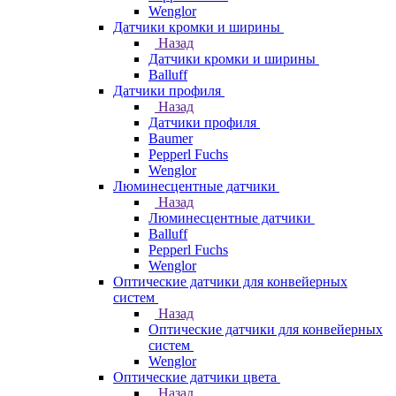
Wenglor
Датчики кромки и ширины
Назад
Датчики кромки и ширины
Balluff
Датчики профиля
Назад
Датчики профиля
Baumer
Pepperl Fuchs
Wenglor
Люминесцентные датчики
Назад
Люминесцентные датчики
Balluff
Pepperl Fuchs
Wenglor
Оптические датчики для конвейерных
систем
Назад
Оптические датчики для конвейерных
систем
Wenglor
Оптические датчики цвета
Назад