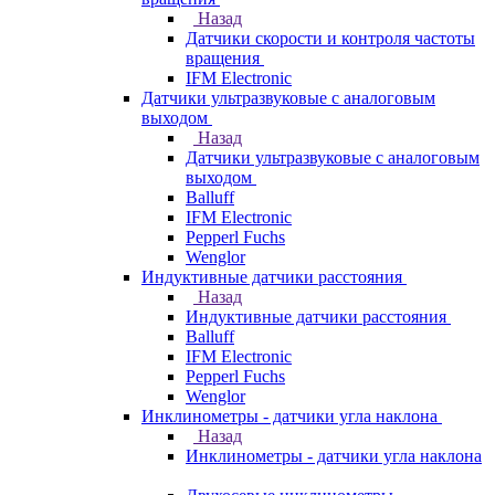
Назад
Датчики скорости и контроля частоты
вращения
IFM Electronic
Датчики ультразвуковые с аналоговым
выходом
Назад
Датчики ультразвуковые с аналоговым
выходом
Balluff
IFM Electronic
Pepperl Fuchs
Wenglor
Индуктивные датчики расстояния
Назад
Индуктивные датчики расстояния
Balluff
IFM Electronic
Pepperl Fuchs
Wenglor
Инклинометры - датчики угла наклона
Назад
Инклинометры - датчики угла наклона