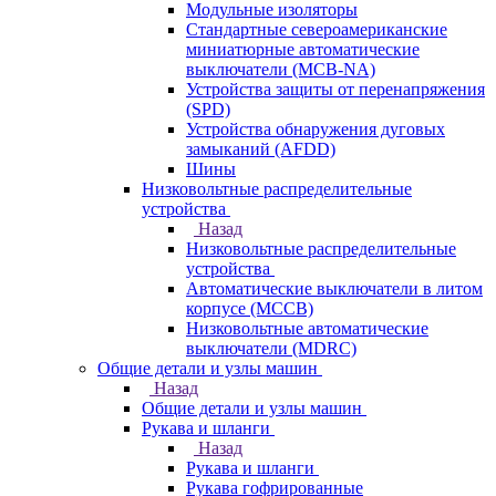
Модульные изоляторы
Стандартные североамериканские
миниатюрные автоматические
выключатели (MCB-NA)
Устройства защиты от перенапряжения
(SPD)
Устройства обнаружения дуговых
замыканий (AFDD)
Шины
Низковольтные распределительные
устройства
Назад
Низковольтные распределительные
устройства
Автоматические выключатели в литом
корпусе (MCCB)
Низковольтные автоматические
выключатели (MDRC)
Общие детали и узлы машин
Назад
Общие детали и узлы машин
Рукава и шланги
Назад
Рукава и шланги
Рукава гофрированные