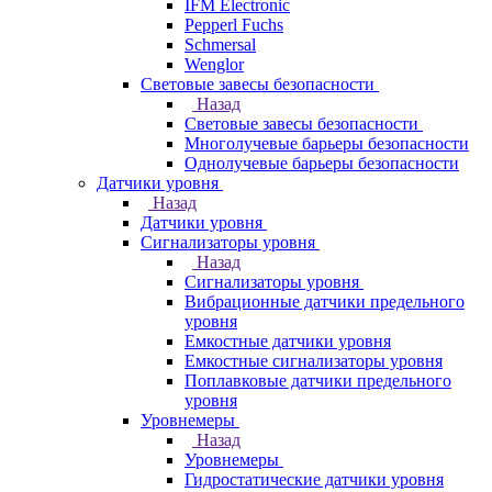
IFM Electronic
Pepperl Fuchs
Schmersal
Wenglor
Световые завесы безопасности
Назад
Световые завесы безопасности
Многолучевые барьеры безопасности
Однолучевые барьеры безопасности
Датчики уровня
Назад
Датчики уровня
Сигнализаторы уровня
Назад
Сигнализаторы уровня
Вибрационные датчики предельного
уровня
Емкостные датчики уровня
Емкостные сигнализаторы уровня
Поплавковые датчики предельного
уровня
Уровнемеры
Назад
Уровнемеры
Гидростатические датчики уровня