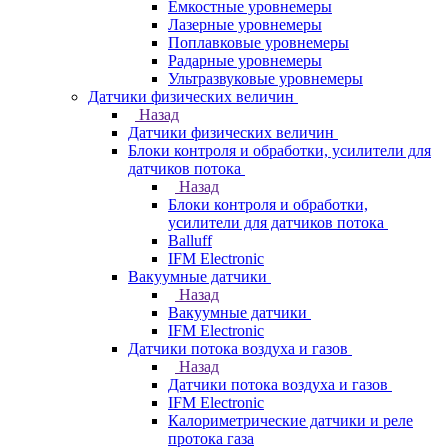
Емкостные уровнемеры
Лазерные уровнемеры
Поплавковые уровнемеры
Радарные уровнемеры
Ультразвуковые уровнемеры
Датчики физических величин
Назад
Датчики физических величин
Блоки контроля и обработки, усилители для
датчиков потока
Назад
Блоки контроля и обработки,
усилители для датчиков потока
Balluff
IFM Electronic
Вакуумные датчики
Назад
Вакуумные датчики
IFM Electronic
Датчики потока воздуха и газов
Назад
Датчики потока воздуха и газов
IFM Electronic
Калориметрические датчики и реле
протока газа