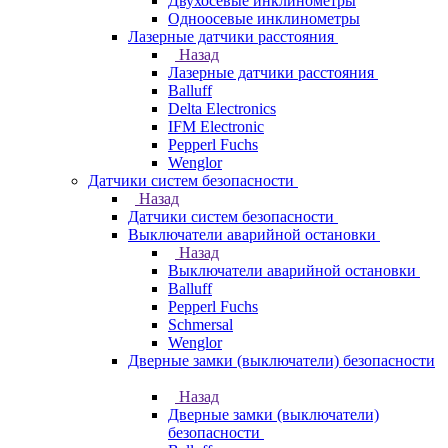
Двухосевые инклинометры
Одноосевые инклинометры
Лазерные датчики расстояния
Назад
Лазерные датчики расстояния
Balluff
Delta Electronics
IFM Electronic
Pepperl Fuchs
Wenglor
Датчики систем безопасности
Назад
Датчики систем безопасности
Выключатели аварийной остановки
Назад
Выключатели аварийной остановки
Balluff
Pepperl Fuchs
Schmersal
Wenglor
Дверные замки (выключатели) безопасности
Назад
Дверные замки (выключатели)
безопасности