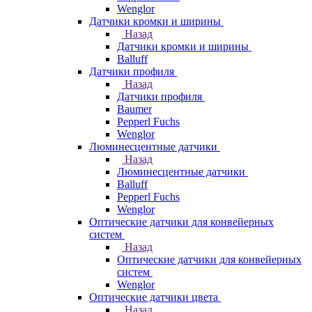
Wenglor
Датчики кромки и ширины
Назад
Датчики кромки и ширины
Balluff
Датчики профиля
Назад
Датчики профиля
Baumer
Pepperl Fuchs
Wenglor
Люминесцентные датчики
Назад
Люминесцентные датчики
Balluff
Pepperl Fuchs
Wenglor
Оптические датчики для конвейерных
систем
Назад
Оптические датчики для конвейерных
систем
Wenglor
Оптические датчики цвета
Назад