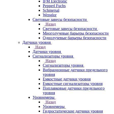
IFM Electronic
Pepperl Fuchs
Schmersal
Wenglor
Световые завесы безопасности
Назад
Световые завесы безопасности
Многолучевые барьеры безопасности
Однолучевые барьеры безопасности
Датчики уровня
Назад
Датчики уровня
Сигнализаторы уровня
Назад
Сигнализаторы уровня
Вибрационные датчики предельного
уровня
Емкостные датчики уровня
Емкостные сигнализаторы уровня
Поплавковые датчики предельного
уровня
Уровнемеры
Назад
Уровнемеры
Гидростатические датчики уровня