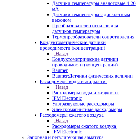
Датчики температуры аналоговые 4-20
мА
Датчики температуры с дискретным
выходом
Преобразователи сигналов для
датчиков температуры
Термопреобразователи сопротивления
Кондуктометрические датчики
проводимости (концентрации)
Назад
Кондуктометрические датчики
проводимости (концентрации)
Baumer
Baumer;Датчики физических величин
Расходомеры воды и жидкости
Назад
Расходомеры воды и жидкости
IFM Electronic
Ультразвуковые расходомеры
Электромагнитные расходомеры
Расходомеры сжатого воздуха
Назад
Расходомеры сжатого воздуха
IFM Electronic
Запорная и регулирующая арматура