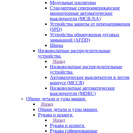
Модульные изоляторы
Стандартные североамериканские
миниатюрные автоматические
выключатели (MCB-NA)
Устройства защиты от перенапряжения
(SPD)
Устройства обнаружения дуговых
замыканий (AFDD)
Шины
Низковольтные распределительные
устройства
Назад
Низковольтные распределительные
устройства
Автоматические выключатели в литом
корпусе (MCCB)
Низковольтные автоматические
выключатели (MDRC)
Общие детали и узлы машин
Назад
Общие детали и узлы машин
Рукава и шланги
Назад
Рукава и шланги
Рукава гофрированные