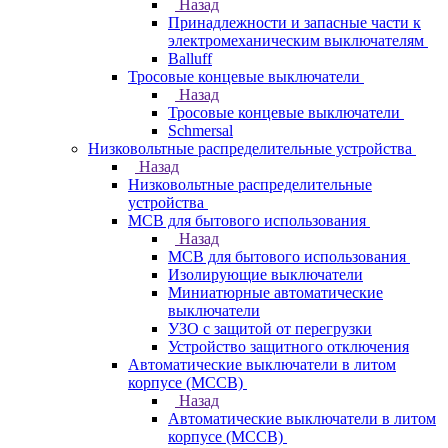
Назад
Принадлежности и запасные части к
электромеханическим выключателям
Balluff
Тросовые концевые выключатели
Назад
Тросовые концевые выключатели
Schmersal
Низковольтные распределительные устройства
Назад
Низковольтные распределительные
устройства
MCB для бытового использования
Назад
MCB для бытового использования
Изолирующие выключатели
Миниатюрные автоматические
выключатели
УЗО с защитой от перегрузки
Устройство защитного отключения
Автоматические выключатели в литом
корпусе (MCCB)
Назад
Автоматические выключатели в литом
корпусе (MCCB)