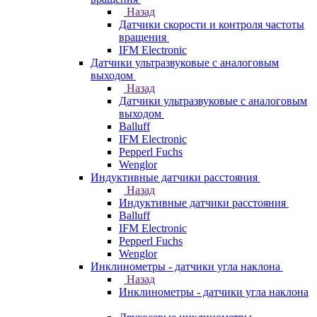
Назад
Датчики скорости и контроля частоты
вращения
IFM Electronic
Датчики ультразвуковые с аналоговым
выходом
Назад
Датчики ультразвуковые с аналоговым
выходом
Balluff
IFM Electronic
Pepperl Fuchs
Wenglor
Индуктивные датчики расстояния
Назад
Индуктивные датчики расстояния
Balluff
IFM Electronic
Pepperl Fuchs
Wenglor
Инклинометры - датчики угла наклона
Назад
Инклинометры - датчики угла наклона