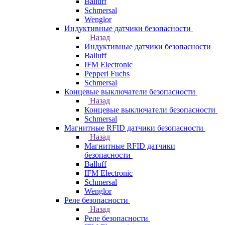
Balluff
Schmersal
Wenglor
Индуктивные датчики безопасности
Назад
Индуктивные датчики безопасности
Balluff
IFM Electronic
Pepperl Fuchs
Schmersal
Концевые выключатели безопасности
Назад
Концевые выключатели безопасности
Schmersal
Магнитные RFID датчики безопасности
Назад
Магнитные RFID датчики
безопасности
Balluff
IFM Electronic
Schmersal
Wenglor
Реле безопасности
Назад
Реле безопасности