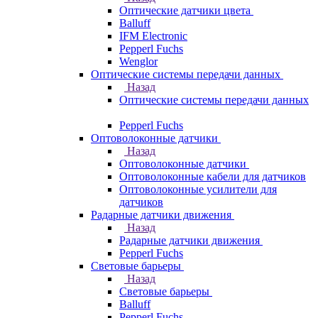
Оптические датчики цвета
Balluff
IFM Electronic
Pepperl Fuchs
Wenglor
Оптические системы передачи данных
Назад
Оптические системы передачи данных
Pepperl Fuchs
Оптоволоконные датчики
Назад
Оптоволоконные датчики
Оптоволоконные кабели для датчиков
Оптоволоконные усилители для
датчиков
Радарные датчики движения
Назад
Радарные датчики движения
Pepperl Fuchs
Световые барьеры
Назад
Световые барьеры
Balluff
Pepperl Fuchs