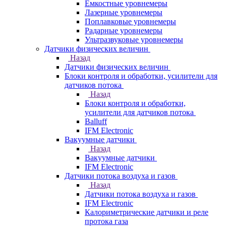
Емкостные уровнемеры
Лазерные уровнемеры
Поплавковые уровнемеры
Радарные уровнемеры
Ультразвуковые уровнемеры
Датчики физических величин
Назад
Датчики физических величин
Блоки контроля и обработки, усилители для
датчиков потока
Назад
Блоки контроля и обработки,
усилители для датчиков потока
Balluff
IFM Electronic
Вакуумные датчики
Назад
Вакуумные датчики
IFM Electronic
Датчики потока воздуха и газов
Назад
Датчики потока воздуха и газов
IFM Electronic
Калориметрические датчики и реле
протока газа