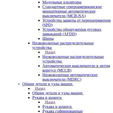
Модульные изоляторы
Стандартные североамериканские
миниатюрные автоматические
выключатели (MCB-NA)
Устройства защиты от перенапряжения
(SPD)
Устройства обнаружения дуговых
замыканий (AFDD)
Шины
Низковольтные распределительные
устройства
Назад
Низковольтные распределительные
устройства
Автоматические выключатели в литом
корпусе (MCCB)
Низковольтные автоматические
выключатели (MDRC)
Общие детали и узлы машин
Назад
Общие детали и узлы машин
Рукава и шланги
Назад
Рукава и шланги
Рукава гофрированные