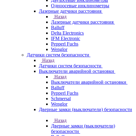
Двухосевые инклинометры
Одноосевые инклинометры
Лазерные датчики расстояния
Назад
Лазерные датчики расстояния
Balluff
Delta Electronics
IFM Electronic
Pepperl Fuchs
Wenglor
Датчики систем безопасности
Назад
Датчики систем безопасности
Выключатели аварийной остановки
Назад
Выключатели аварийной остановки
Balluff
Pepperl Fuchs
Schmersal
Wenglor
Дверные замки (выключатели) безопасности
Назад
Дверные замки (выключатели)
безопасности