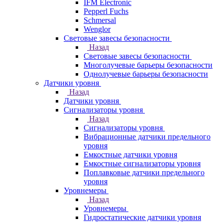
IFM Electronic
Pepperl Fuchs
Schmersal
Wenglor
Световые завесы безопасности
Назад
Световые завесы безопасности
Многолучевые барьеры безопасности
Однолучевые барьеры безопасности
Датчики уровня
Назад
Датчики уровня
Сигнализаторы уровня
Назад
Сигнализаторы уровня
Вибрационные датчики предельного
уровня
Емкостные датчики уровня
Емкостные сигнализаторы уровня
Поплавковые датчики предельного
уровня
Уровнемеры
Назад
Уровнемеры
Гидростатические датчики уровня