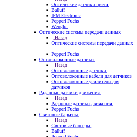
Оптические датчики цвета
Balluff
IFM Electronic
Pepperl Fuchs
Wenglor
Оптические системы передачи данных
Назад
Оптические системы передачи данных
Pepperl Fuchs
Оптоволоконные датчики
Назад
Оптоволоконные датчики
Оптоволоконные кабели для датчиков
Оптоволоконные усилители для
датчиков
Радарные датчики движения
Назад
Радарные датчики движения
Pepperl Fuchs
Световые барьеры
Назад
Световые барьеры
Balluff
Pepperl Fuchs