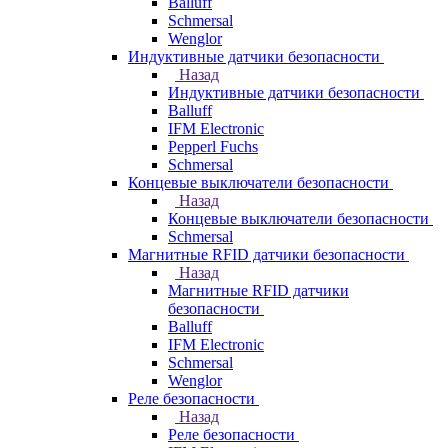
Balluff
Schmersal
Wenglor
Индуктивные датчики безопасности
Назад
Индуктивные датчики безопасности
Balluff
IFM Electronic
Pepperl Fuchs
Schmersal
Концевые выключатели безопасности
Назад
Концевые выключатели безопасности
Schmersal
Магнитные RFID датчики безопасности
Назад
Магнитные RFID датчики
безопасности
Balluff
IFM Electronic
Schmersal
Wenglor
Реле безопасности
Назад
Реле безопасности