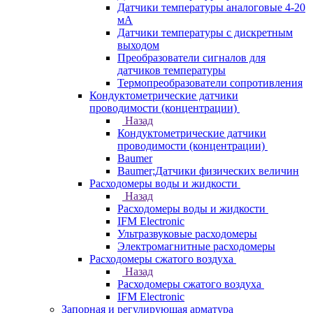
Датчики температуры аналоговые 4-20
мА
Датчики температуры с дискретным
выходом
Преобразователи сигналов для
датчиков температуры
Термопреобразователи сопротивления
Кондуктометрические датчики
проводимости (концентрации)
Назад
Кондуктометрические датчики
проводимости (концентрации)
Baumer
Baumer;Датчики физических величин
Расходомеры воды и жидкости
Назад
Расходомеры воды и жидкости
IFM Electronic
Ультразвуковые расходомеры
Электромагнитные расходомеры
Расходомеры сжатого воздуха
Назад
Расходомеры сжатого воздуха
IFM Electronic
Запорная и регулирующая арматура