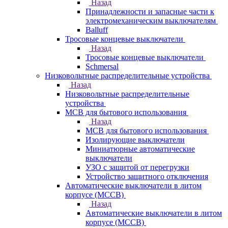
Назад
Принадлежности и запасные части к
электромеханическим выключателям
Balluff
Тросовые концевые выключатели
Назад
Тросовые концевые выключатели
Schmersal
Низковольтные распределительные устройства
Назад
Низковольтные распределительные
устройства
MCB для бытового использования
Назад
MCB для бытового использования
Изолирующие выключатели
Миниатюрные автоматические
выключатели
УЗО с защитой от перегрузки
Устройство защитного отключения
Автоматические выключатели в литом
корпусе (MCCB)
Назад
Автоматические выключатели в литом
корпусе (MCCB)