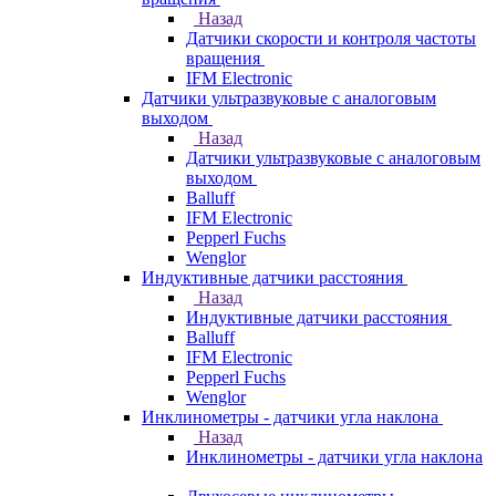
Назад
Датчики скорости и контроля частоты
вращения
IFM Electronic
Датчики ультразвуковые с аналоговым
выходом
Назад
Датчики ультразвуковые с аналоговым
выходом
Balluff
IFM Electronic
Pepperl Fuchs
Wenglor
Индуктивные датчики расстояния
Назад
Индуктивные датчики расстояния
Balluff
IFM Electronic
Pepperl Fuchs
Wenglor
Инклинометры - датчики угла наклона
Назад
Инклинометры - датчики угла наклона