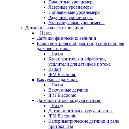
Емкостные уровнемеры
Лазерные уровнемеры
Поплавковые уровнемеры
Радарные уровнемеры
Ультразвуковые уровнемеры
Датчики физических величин
Назад
Датчики физических величин
Блоки контроля и обработки, усилители для
датчиков потока
Назад
Блоки контроля и обработки,
усилители для датчиков потока
Balluff
IFM Electronic
Вакуумные датчики
Назад
Вакуумные датчики
IFM Electronic
Датчики потока воздуха и газов
Назад
Датчики потока воздуха и газов
IFM Electronic
Калориметрические датчики и реле
протока газа