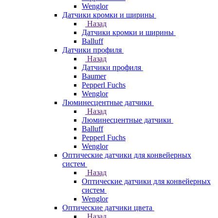
Wenglor
Датчики кромки и ширины
Назад
Датчики кромки и ширины
Balluff
Датчики профиля
Назад
Датчики профиля
Baumer
Pepperl Fuchs
Wenglor
Люминесцентные датчики
Назад
Люминесцентные датчики
Balluff
Pepperl Fuchs
Wenglor
Оптические датчики для конвейерных
систем
Назад
Оптические датчики для конвейерных
систем
Wenglor
Оптические датчики цвета
Назад