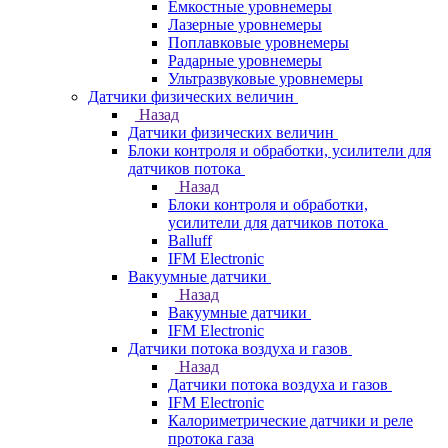
Емкостные уровнемеры
Лазерные уровнемеры
Поплавковые уровнемеры
Радарные уровнемеры
Ультразвуковые уровнемеры
Датчики физических величин
Назад
Датчики физических величин
Блоки контроля и обработки, усилители для
датчиков потока
Назад
Блоки контроля и обработки,
усилители для датчиков потока
Balluff
IFM Electronic
Вакуумные датчики
Назад
Вакуумные датчики
IFM Electronic
Датчики потока воздуха и газов
Назад
Датчики потока воздуха и газов
IFM Electronic
Калориметрические датчики и реле
протока газа