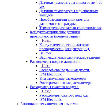
Датчики температуры аналоговые 4-20
мА
Датчики температуры с дискретным
выходом
Преобразователи сигналов для
датчиков температуры
Термопреобразователи сопротивления
Кондуктометрические датчики
проводимости (концентрации)
Назад
Кондуктометрические датчики
проводимости (концентрации)
Baumer
Baumer;Датчики физических величин
Расходомеры воды и жидкости
Назад
Расходомеры воды и жидкости
IFM Electronic
Ультразвуковые расходомеры
Электромагнитные расходомеры
Расходомеры сжатого воздуха
Назад
Расходомеры сжатого воздуха
IFM Electronic
Запорная и регулирующая арматура