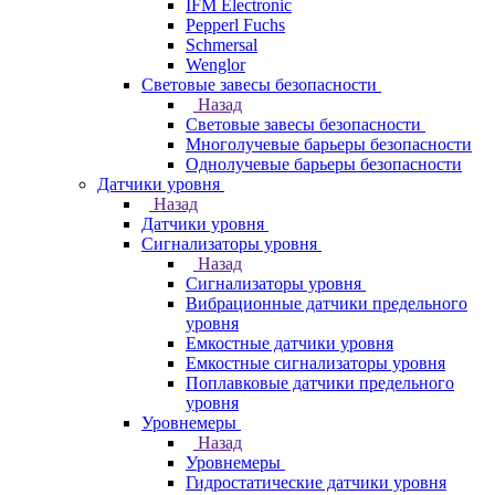
IFM Electronic
Pepperl Fuchs
Schmersal
Wenglor
Световые завесы безопасности
Назад
Световые завесы безопасности
Многолучевые барьеры безопасности
Однолучевые барьеры безопасности
Датчики уровня
Назад
Датчики уровня
Сигнализаторы уровня
Назад
Сигнализаторы уровня
Вибрационные датчики предельного
уровня
Емкостные датчики уровня
Емкостные сигнализаторы уровня
Поплавковые датчики предельного
уровня
Уровнемеры
Назад
Уровнемеры
Гидростатические датчики уровня