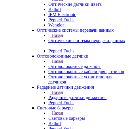
Оптические датчики цвета
Balluff
IFM Electronic
Pepperl Fuchs
Wenglor
Оптические системы передачи данных
Назад
Оптические системы передачи данных
Pepperl Fuchs
Оптоволоконные датчики
Назад
Оптоволоконные датчики
Оптоволоконные кабели для датчиков
Оптоволоконные усилители для
датчиков
Радарные датчики движения
Назад
Радарные датчики движения
Pepperl Fuchs
Световые барьеры
Назад
Световые барьеры
Balluff
Pepperl Fuchs