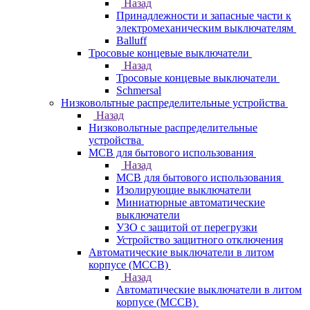
Назад
Принадлежности и запасные части к
электромеханическим выключателям
Balluff
Тросовые концевые выключатели
Назад
Тросовые концевые выключатели
Schmersal
Низковольтные распределительные устройства
Назад
Низковольтные распределительные
устройства
MCB для бытового использования
Назад
MCB для бытового использования
Изолирующие выключатели
Миниатюрные автоматические
выключатели
УЗО с защитой от перегрузки
Устройство защитного отключения
Автоматические выключатели в литом
корпусе (MCCB)
Назад
Автоматические выключатели в литом
корпусе (MCCB)