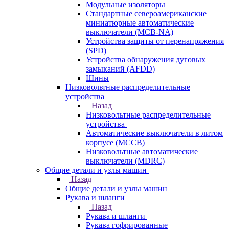
Модульные изоляторы
Стандартные североамериканские
миниатюрные автоматические
выключатели (MCB-NA)
Устройства защиты от перенапряжения
(SPD)
Устройства обнаружения дуговых
замыканий (AFDD)
Шины
Низковольтные распределительные
устройства
Назад
Низковольтные распределительные
устройства
Автоматические выключатели в литом
корпусе (MCCB)
Низковольтные автоматические
выключатели (MDRC)
Общие детали и узлы машин
Назад
Общие детали и узлы машин
Рукава и шланги
Назад
Рукава и шланги
Рукава гофрированные