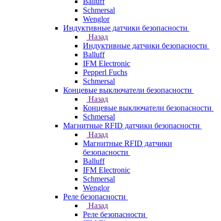
Balluff
Schmersal
Wenglor
Индуктивные датчики безопасности
Назад
Индуктивные датчики безопасности
Balluff
IFM Electronic
Pepperl Fuchs
Schmersal
Концевые выключатели безопасности
Назад
Концевые выключатели безопасности
Schmersal
Магнитные RFID датчики безопасности
Назад
Магнитные RFID датчики
безопасности
Balluff
IFM Electronic
Schmersal
Wenglor
Реле безопасности
Назад
Реле безопасности