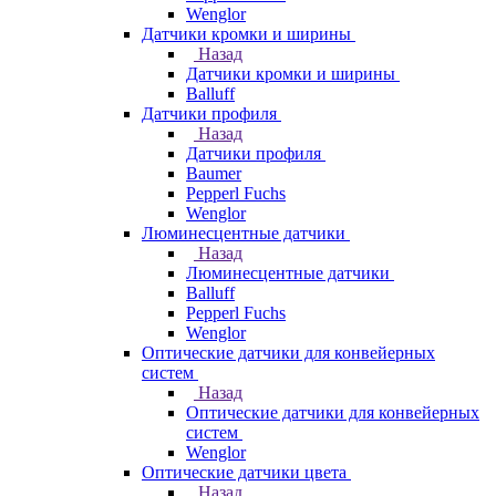
Wenglor
Датчики кромки и ширины
Назад
Датчики кромки и ширины
Balluff
Датчики профиля
Назад
Датчики профиля
Baumer
Pepperl Fuchs
Wenglor
Люминесцентные датчики
Назад
Люминесцентные датчики
Balluff
Pepperl Fuchs
Wenglor
Оптические датчики для конвейерных
систем
Назад
Оптические датчики для конвейерных
систем
Wenglor
Оптические датчики цвета
Назад