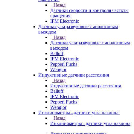
Назад
Датчики скорости и контроля частоты
вращения
IFM Electronic
Датчики ультразвуковые с аналоговым
выходом
Назад
Датчики ультразвуковые с аналоговым
выходом
Balluff
IFM Electronic
Pepperl Fuchs
Wenglor
Индуктивные датчики расстояния
Назад
Индуктивные датчики расстояния
Balluff
IFM Electronic
Pepperl Fuchs
Wenglor
Инклинометры - датчики угла наклона
Назад
Инклинометры - датчики угла наклона