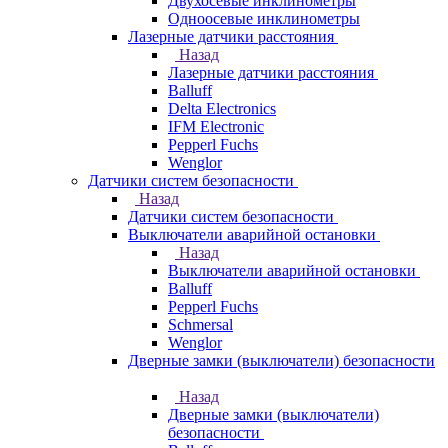
Двухосевые инклинометры
Одноосевые инклинометры
Лазерные датчики расстояния
Назад
Лазерные датчики расстояния
Balluff
Delta Electronics
IFM Electronic
Pepperl Fuchs
Wenglor
Датчики систем безопасности
Назад
Датчики систем безопасности
Выключатели аварийной остановки
Назад
Выключатели аварийной остановки
Balluff
Pepperl Fuchs
Schmersal
Wenglor
Дверные замки (выключатели) безопасности
Назад
Дверные замки (выключатели)
безопасности