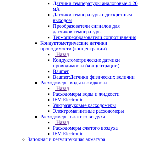
Датчики температуры аналоговые 4-20
мА
Датчики температуры с дискретным
выходом
Преобразователи сигналов для
датчиков температуры
Термопреобразователи сопротивления
Кондуктометрические датчики
проводимости (концентрации)
Назад
Кондуктометрические датчики
проводимости (концентрации)
Baumer
Baumer;Датчики физических величин
Расходомеры воды и жидкости
Назад
Расходомеры воды и жидкости
IFM Electronic
Ультразвуковые расходомеры
Электромагнитные расходомеры
Расходомеры сжатого воздуха
Назад
Расходомеры сжатого воздуха
IFM Electronic
Запорная и регулирующая арматура