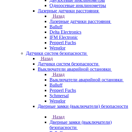
Двухосевые инклинометры
Одноосевые инклинометры
Лазерные датчики расстояния
Назад
Лазерные датчики расстояния
Balluff
Delta Electronics
IFM Electronic
Pepperl Fuchs
Wenglor
Датчики систем безопасности
Назад
Датчики систем безопасности
Выключатели аварийной остановки
Назад
Выключатели аварийной остановки
Balluff
Pepperl Fuchs
Schmersal
Wenglor
Дверные замки (выключатели) безопасности
Назад
Дверные замки (выключатели)
безопасности