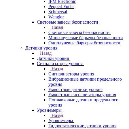
IFM Electronic
Pepperl Fuchs
Schmersal
Wenglor
Световые завесы безопасности
Назад
Световые завесы безопасности
Многолучевые барьеры безопасности
Однолучевые барьеры безопасности
Датчики уровня
Назад
Датчики уровня
Сигнализаторы уровня
Назад
Сигнализаторы уровня
Вибрационные датчики предельного
уровня
Емкостные датчики уровня
Емкостные сигнализаторы уровня
Поплавковые датчики предельного
уровня
Уровнемеры
Назад
Уровнемеры
Гидростатические датчики уровня