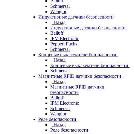
Balluff
Schmersal
Wenglor
Индуктивные датчики безопасности
Назад
Индуктивные датчики безопасности
Balluff
IFM Electronic
Pepperl Fuchs
Schmersal
Концевые выключатели безопасности
Назад
Концевые выключатели безопасности
Schmersal
Магнитные RFID датчики безопасности
Назад
Магнитные RFID датчики
безопасности
Balluff
IFM Electronic
Schmersal
Wenglor
Реле безопасности
Назад
Реле безопасности