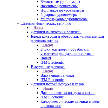
Емкостные уровнемеры
Лазерные уровнемеры
Поплавковые уровнемеры
Радарные уровнемеры
Ультразвуковые уровнемеры
Датчики физических величин
Назад
Датчики физических величин
Блоки контроля и обработки, усилители для
датчиков потока
Назад
Блоки контроля и обработки,
усилители для датчиков потока
Balluff
IFM Electronic
Вакуумные датчики
Назад
Вакуумные датчики
IFM Electronic
Датчики потока воздуха и газов
Назад
Датчики потока воздуха и газов
IFM Electronic
Калориметрические датчики и реле
протока газа