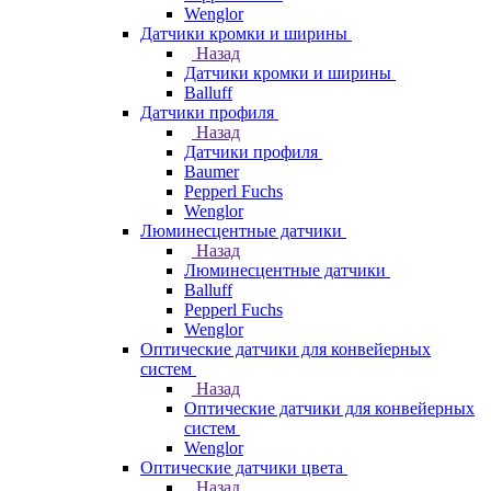
Wenglor
Датчики кромки и ширины
Назад
Датчики кромки и ширины
Balluff
Датчики профиля
Назад
Датчики профиля
Baumer
Pepperl Fuchs
Wenglor
Люминесцентные датчики
Назад
Люминесцентные датчики
Balluff
Pepperl Fuchs
Wenglor
Оптические датчики для конвейерных
систем
Назад
Оптические датчики для конвейерных
систем
Wenglor
Оптические датчики цвета
Назад