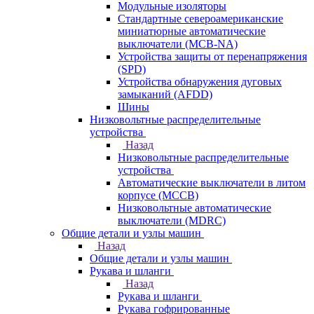
Модульные изоляторы
Стандартные североамериканские
миниатюрные автоматические
выключатели (MCB-NA)
Устройства защиты от перенапряжения
(SPD)
Устройства обнаружения дуговых
замыканий (AFDD)
Шины
Низковольтные распределительные
устройства
Назад
Низковольтные распределительные
устройства
Автоматические выключатели в литом
корпусе (MCCB)
Низковольтные автоматические
выключатели (MDRC)
Общие детали и узлы машин
Назад
Общие детали и узлы машин
Рукава и шланги
Назад
Рукава и шланги
Рукава гофрированные