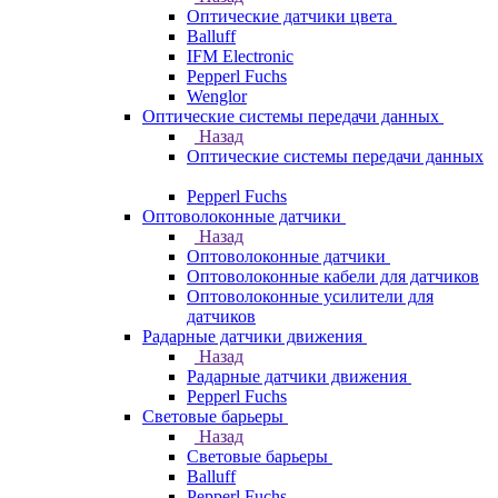
Оптические датчики цвета
Balluff
IFM Electronic
Pepperl Fuchs
Wenglor
Оптические системы передачи данных
Назад
Оптические системы передачи данных
Pepperl Fuchs
Оптоволоконные датчики
Назад
Оптоволоконные датчики
Оптоволоконные кабели для датчиков
Оптоволоконные усилители для
датчиков
Радарные датчики движения
Назад
Радарные датчики движения
Pepperl Fuchs
Световые барьеры
Назад
Световые барьеры
Balluff
Pepperl Fuchs