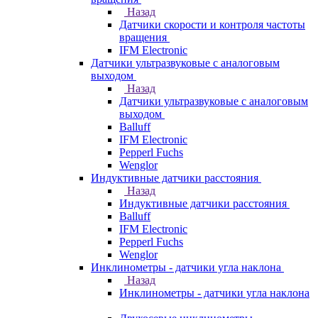
Назад
Датчики скорости и контроля частоты
вращения
IFM Electronic
Датчики ультразвуковые с аналоговым
выходом
Назад
Датчики ультразвуковые с аналоговым
выходом
Balluff
IFM Electronic
Pepperl Fuchs
Wenglor
Индуктивные датчики расстояния
Назад
Индуктивные датчики расстояния
Balluff
IFM Electronic
Pepperl Fuchs
Wenglor
Инклинометры - датчики угла наклона
Назад
Инклинометры - датчики угла наклона