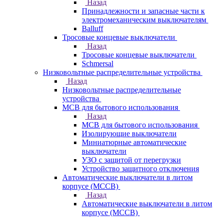
Назад
Принадлежности и запасные части к
электромеханическим выключателям
Balluff
Тросовые концевые выключатели
Назад
Тросовые концевые выключатели
Schmersal
Низковольтные распределительные устройства
Назад
Низковольтные распределительные
устройства
MCB для бытового использования
Назад
MCB для бытового использования
Изолирующие выключатели
Миниатюрные автоматические
выключатели
УЗО с защитой от перегрузки
Устройство защитного отключения
Автоматические выключатели в литом
корпусе (MCCB)
Назад
Автоматические выключатели в литом
корпусе (MCCB)